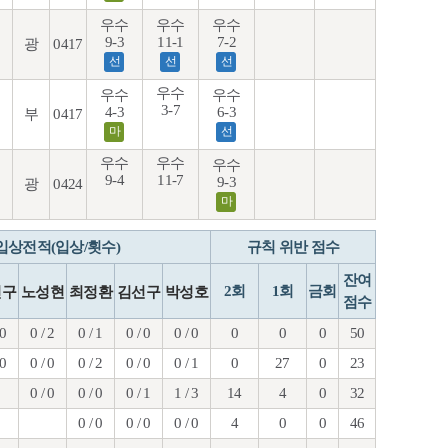
우수
우수
우수
9-3
11-1
7-2
광
0417
선
선
선
우수
우수
우수
3-7
4-3
6-3
부
0417
마
선
우수
우수
우수
9-4
11-7
9-3
광
0424
마
입상전적(입상/횟수)
규칙 위반 점수
잔여
2회
1회
금회
민구
노성현
최정환
김선구
박성호
점수
 0
0 / 2
0 / 1
0 / 0
0 / 0
0
0
0
50
 0
0 / 0
0 / 2
0 / 0
0 / 1
0
27
0
23
0 / 0
0 / 0
0 / 1
1 / 3
14
4
0
32
0 / 0
0 / 0
0 / 0
4
0
0
46