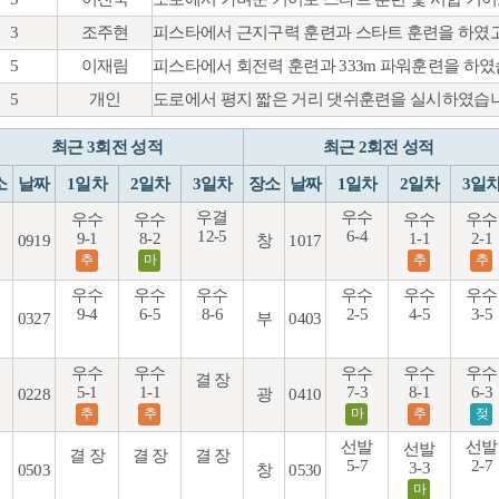
3
조주현
피스타에서 근지구력 훈련과 스타트 훈련을 하였고
5
이재림
피스타에서 회전력 훈련과 333m 파워훈련을 하였
5
개인
도로에서 평지 짧은 거리 댓쉬훈련을 실시하였습니
최근 3회전 성적
최근 2회전 성적
소
날짜
1일차
2일차
3일차
장소
날짜
1일차
2일차
3일
우결
우수
우수
우수
우수
우수
12-5
6-4
9-1
8-2
1-1
2-1
0919
창
1017
추
마
추
추
우수
우수
우수
우수
우수
우수
9-4
6-5
8-6
2-5
4-5
3-5
0327
부
0403
우수
우수
우수
우수
우수
결 장
5-1
1-1
7-3
8-1
6-3
0228
광
0410
추
추
마
추
젖
선발
선발
선발
결 장
결 장
결 장
5-7
2-7
3-3
0503
창
0530
마