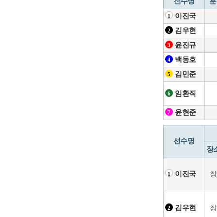
선수명
훈
이진국
1
김우현
2
윤진규
3
백동호
4
김민준
5
임환직
6
윤현준
7
선수명
장
창
이진국
1
창
김우현
2