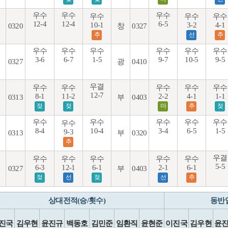
우수
우수
우수
우수
우수
우수
12-4
12-4
6-5
10-1
3-2
4-1
0320
창
0327
추
선
추
우수
우수
우수
우수
우수
우수
3-6
6-7
1-5
9-7
10-5
9-5
0327
광
0410
우결
우수
우수
우수
우수
우수
12-7
8-1
11-2
2-2
4-1
1-1
0313
부
0403
젖
젖
마
추
젖
우수
우수
우수
우수
우수
우수
8-4
10-4
3-4
6-5
1-5
9-3
0313
부
0320
추
우결
우수
우수
우수
우수
우수
5-5
6-3
12-1
6-1
2-1
6-1
0327
부
0403
젖
선
젖
선
추
상대전적(승/횟수)
동반
진국
김우현
윤진규
백동호
김민준
임환직
윤현준
이진국
김우현
윤