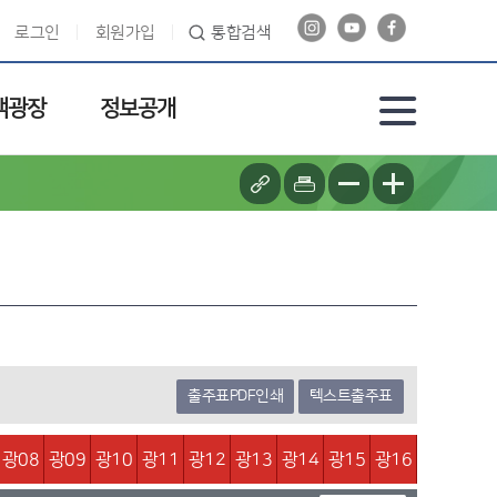
로그인
회원가입
통합검색
객광장
정보공개
출주표PDF인쇄
텍스트출주표
광08
광09
광10
광11
광12
광13
광14
광15
광16