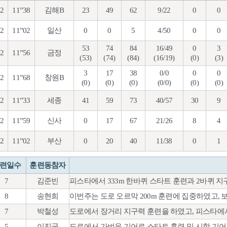
92
11”38
김해B
23
49
62
9/22
0
0
92
11”02
일산
0
0
5
4/50
0
0
53
74
84
16/49
0
3
92
11”56
금정
(53)
(74)
(84)
(16/19)
(0)
(3)
3
17
38
0/0
0
0
92
11”68
창원B
(0)
(0)
(0)
(0/0)
(0)
(0)
92
11”33
세종
41
59
73
40/57
30
9
92
11”59
신사
0
17
67
21/26
8
4
92
11”02
부산
0
20
40
11/38
0
1
련일수
훈련동참자
7
김준빈
피스타에서 333m 한바퀴 스타트 훈련과 2바퀴 
8
송현희
이번주는 도로 오르막 200m 훈련에 집중하였고,
7
박철성
도로에서 장거리 지구력 훈련을 하였고, 피스타에
5
이진국
도로에서 가벼운 기어로 스타트 훈련 및 시합 기어