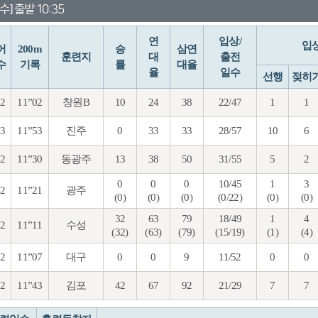
수] 출발 10:35
연
입상/
입
어
200m
승
삼연
훈련지
대
출전
수
기록
률
대율
율
일수
선행
젖히
92
11”02
창원B
10
24
38
22/47
1
1
93
11”53
진주
0
33
33
28/57
10
6
92
11”30
동광주
13
38
50
31/55
5
2
0
0
0
10/45
1
3
92
11”21
광주
(0)
(0)
(0)
(0/22)
(0)
(0)
32
63
79
18/49
1
4
92
11”11
수성
(32)
(63)
(79)
(15/19)
(1)
(4)
92
11”07
대구
0
0
9
11/52
0
0
92
11”43
김포
42
67
92
21/29
7
7