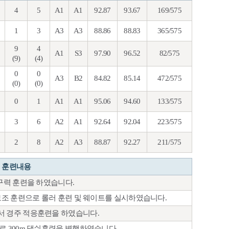
4
5
A1
A1
92.87
93.67
169/575
1
3
A3
A3
88.86
88.83
365/575
9
4
A1
S3
97.90
96.52
82/575
(9)
(4)
0
0
A3
B2
84.82
85.14
472/575
(0)
(0)
0
1
A1
A1
95.06
94.60
133/575
3
6
A2
A1
92.64
92.04
223/575
2
8
A2
A3
88.87
92.27
211/575
훈련내용
지구력 훈련을 하였습니다.
 보조 훈련으로 롤러 훈련 및 웨이트를 실시하였습니다.
서 경주 적응훈련을 하였습니다.
로 300m 댓쉬훈련을 병행하였습니다.