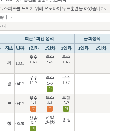
, 스피드를 느끼기 위해 오토바이 유도훈련을 하였습니다.
습니다.
다.
최근 1회전 성적
금회성적
차
장소
날짜
1일차
2일차
3일차
1일차
2일차
우수
우수
우수
10-7
9-4
10-5
광
1031
우수
우수
우수
11-7
10-7
9-3
광
0417
마
우수
우수
우결
1-1
4-1
5-2
부
0417
추
추
마
선발
선발
결 장
2낙차
6-2
창
0620
마