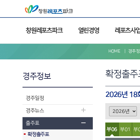
창원레포츠파크
열린경영
레포츠사
HOME
경주정
확정출주
경주정보
2026년 1
경주일정
경주뉴스
출주표
부06
부01
부
확정출주표