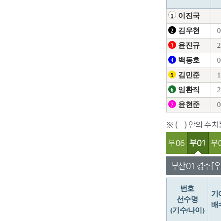
이진국
1
0
김우현
2
2
윤진규
3
0
백동호
4
1
김민준
5
2
임환직
6
0
윤현준
7
※ ( ) 안의 수
부06
부01
부
부산 01 경주 [우
번호
기
선수명
배
(기수/나이)