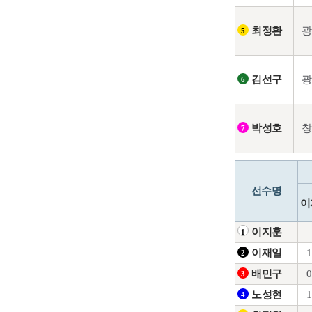
광
최정환
5
광
김선구
6
창
박성호
7
선수명
이
이지훈
1
1
이재일
2
0
배민구
3
1
노성현
4