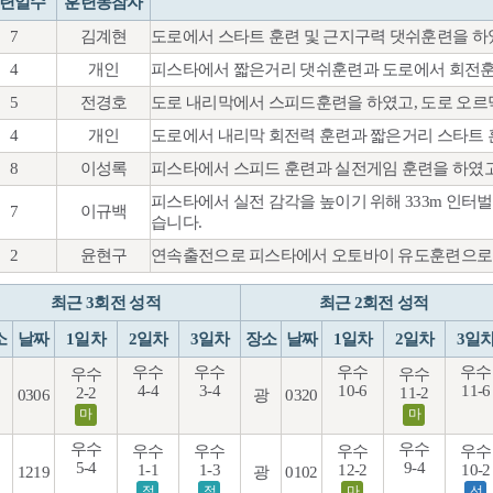
련일수
훈련동참자
7
김계현
도로에서 스타트 훈련 및 근지구력 댓쉬훈련을 하
4
개인
피스타에서 짧은거리 댓쉬훈련과 도로에서 회전훈
5
전경호
도로 내리막에서 스피드훈련을 하였고, 도로 오르
4
개인
도로에서 내리막 회전력 훈련과 짧은거리 스타트 
8
이성록
피스타에서 스피드 훈련과 실전게임 훈련을 하였고
피스타에서 실전 감각을 높이기 위해 333m 인터
7
이규백
습니다.
2
윤현구
연속출전으로 피스타에서 오토바이 유도훈련으로 
최근 3회전 성적
최근 2회전 성적
소
날짜
1일차
2일차
3일차
장소
날짜
1일차
2일차
3일
우수
우수
우수
우수
우수
우수
4-4
3-4
10-6
11-6
2-2
11-2
0306
광
0320
마
마
우수
우수
우수
우수
우수
우수
5-4
9-4
1-1
1-3
12-2
10-2
1219
광
0102
젖
젖
마
선