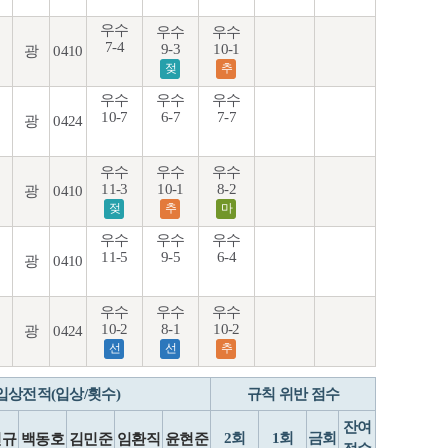
우수
우수
우수
7-4
9-3
10-1
광
0410
젖
추
우수
우수
우수
10-7
6-7
7-7
광
0424
우수
우수
우수
11-3
10-1
8-2
광
0410
젖
추
마
우수
우수
우수
11-5
9-5
6-4
광
0410
우수
우수
우수
10-2
8-1
10-2
광
0424
선
선
추
입상전적(입상/횟수)
규칙 위반 점수
잔여
2회
1회
금회
진규
백동호
김민준
임환직
윤현준