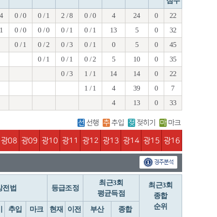
점수
 4
0 / 0
0 / 1
2 / 8
0 / 0
4
24
0
22
 1
0 / 0
0 / 0
0 / 1
0 / 1
13
5
0
32
0 / 1
0 / 2
0 / 3
0 / 1
0
5
0
45
0 / 1
0 / 1
0 / 2
5
10
0
35
0 / 3
1 / 1
14
14
0
22
1 / 1
4
39
0
7
4
13
0
33
선
선행
추
추입
젖
젖히기
마
마크
광08
광09
광10
광11
광12
광13
광14
광15
광16
경주분석
최근3회
최근3회
상전법
등급조정
평균득점
종합
순위
기
추입
마크
현재
이전
부산
종합