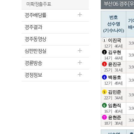
부산 06 경주 [우
미확정출주표
경주배당률
번호
기
선수명
경주결과
배
(기수/나이)
경주동영상
이진국
1
3.
12기
46세
심판판정실
김우현
2
3.
14기
44세
경륜방송
윤진규
3
3.
25기
31세
경정정보
백동호
4
3.
12기
49세
김민준
5
3.
22기
34세
임환직
6
3.
16기
40세
윤현준
7
3.
18기
38세