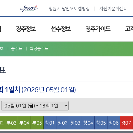
창원시 달천오토캠핑장
자전거문화센터
업
경주정보
선수정보
경주가이드
고
보
출주표
확정출주표
표
8회 1일차
(2026년 05월 01일)
02
부03
부04
부05
창01
창02
창03
창04
창05
창06
광07