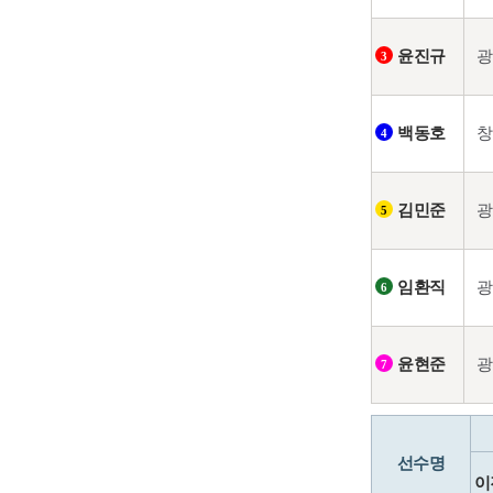
광
윤진규
3
창
백동호
4
광
김민준
5
광
임환직
6
광
윤현준
7
선수명
이