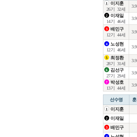
이지훈
1
3.
26기
32세
이재일
2
3.
14기
46세
배민구
3
3.
12기
44세
노성현
4
3.
12기
46세
최정환
5
3.
28기
31세
김선구
6
3.
27기
29세
박성호
7
3.
13기
44세
선수명
훈
이지훈
1
이재일
2
배민구
3
노성현
4