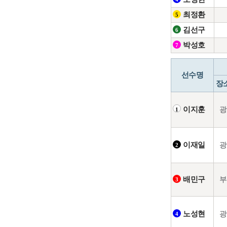
최정환
5
김선구
6
박성호
7
선수명
장
광
이지훈
1
광
이재일
2
부
배민구
3
광
노성현
4