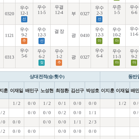
우수
우결
우준
우수
우수
우수
11-5
12-4
1-5
6-6
12-1
2-3
0320
부
0327
선
선
우수
우수
우수
우수
우수
결 장
11-6
9-2
12-3
12-3
10-2
1121
광
0410
추
선
마
마
우수
우수
우수
우수
우수
우수
5-6
6-4
6-2
1-2
11-3
9-2
0313
광
0327
젖
추
마
마
상대전적(승/횟수)
동반
지훈
이재일
배민구
노성현
최정환
김선구
박성호
이지훈
이재일
배
1 / 2
0 / 0
1 / 2
0 / 1
0 / 0
0 / 0
1 / 2
0 /
 / 2
0 / 0
0 / 0
0 / 2
0 / 0
1 / 1
0 /
 / 0
0 / 0
0 / 0
0 / 0
1 / 1
2 / 3
 / 2
0 / 0
0 / 0
0 / 0
0 / 0
0 / 0