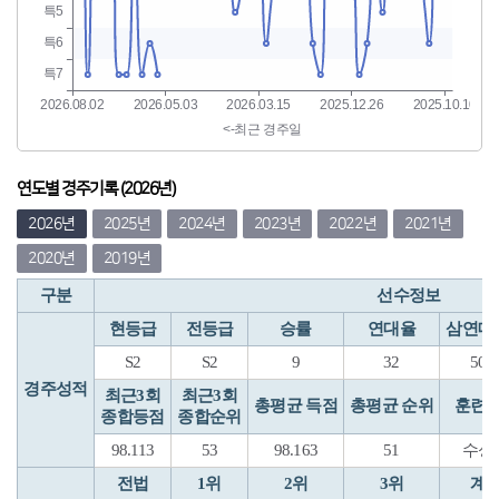
연도별 경주기록 (2026년)
2026년
2025년
2024년
2023년
2022년
2021년
2020년
2019년
구분
선수정보
현등급
전등급
승률
연대율
삼연대
S2
S2
9
32
50
경주성적
최근3회
최근3회
총평균 득점
총평균 순위
훈련
종합등점
종합순위
98.113
53
98.163
51
수성
전법
1위
2위
3위
계