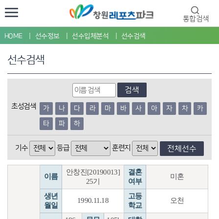
통합검색
HOME
선수정보
선수입체분석
선수검색
선수검색
검색
초성검색
가
나
다
라
마
바
사
아
자
차
카
타
파
하
기수
등급
훈련지
전체선수
안창진[20190013]
결혼
이름
미혼
25기
여부
생년
고등
1990.11.18
오천
월일
학교