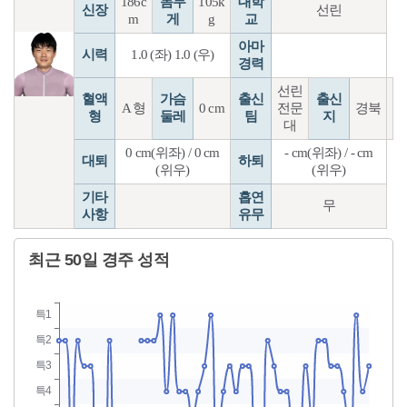
186c
몸무
105k
대학
신장
선린
m
게
g
교
아마
시력
1.0 (좌) 1.0 (우)
경력
선린
혈액
가슴
출신
출신
A 형
0 cm
전문
경북
형
둘레
팀
지
대
0 cm(위좌) / 0 cm
- cm(위좌) / - cm
대퇴
하퇴
(위우)
(위우)
기타
흡연
무
사항
유무