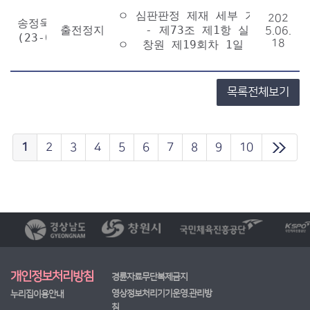
ㅇ 심판판정 제재 세부 기준표

202
송정욱

출전정지 2회
    - 제73조 제1항 실격을 받은 
5.06.
(23-011)
18
ㅇ  창원 제19회차 1일 우수 3경주
목록전체보기
1
2
3
4
5
6
7
8
9
10
개인정보처리방침
경륜자료무단복제금지
영상정보처리기기운영.관리방
누리집이용안내
침