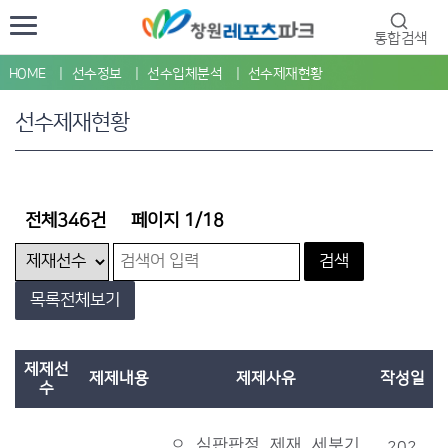
통합검색
HOME
선수정보
선수입체분석
선수제재현황
선수제재현황
전체346건
페이지 1/18
검색
목록전체보기
제제선
제제내용
제제사유
작성일
수
ㅇ 심판판정 제재 세부기준표 

202