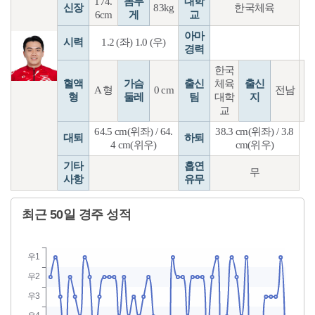
174.
몸무
대학
신장
83kg
한국체육
6cm
게
교
아마
시력
1.2 (좌) 1.0 (우)
경력
한국
혈액
가슴
출신
체육
출신
A 형
0 cm
전남
형
둘레
팀
대학
지
교
64.5 cm(위좌) / 64.
38.3 cm(위좌) / 3.8
대퇴
하퇴
4 cm(위우)
cm(위우)
기타
흡연
무
사항
유무