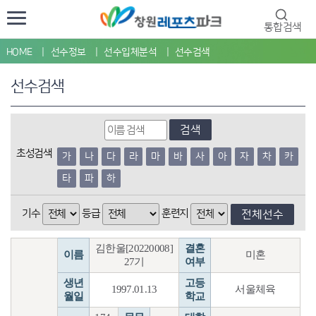
통합검색
HOME
선수정보
선수입체분석
선수검색
선수검색
검색
초성검색
가
나
다
라
마
바
사
아
자
차
카
타
파
하
기수
등급
훈련지
전체선수
김한울[20220008]
결혼
이름
미혼
27기
여부
생년
고등
1997.01.13
서울체육
월일
학교