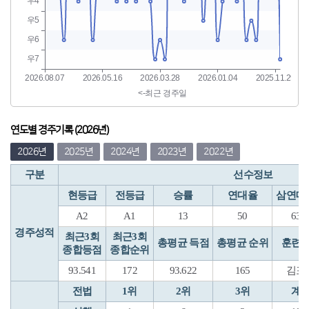
연도별 경주기록 (2026년)
2026년
2025년
2024년
2023년
2022년
구분
선수정보
현등급
전등급
승률
연대율
삼연대
A2
A1
13
50
63
경주성적
최근3회
최근3회
총평균 득점
총평균 순위
훈련
종합등점
종합순위
93.541
172
93.622
165
김포
전법
1위
2위
3위
계