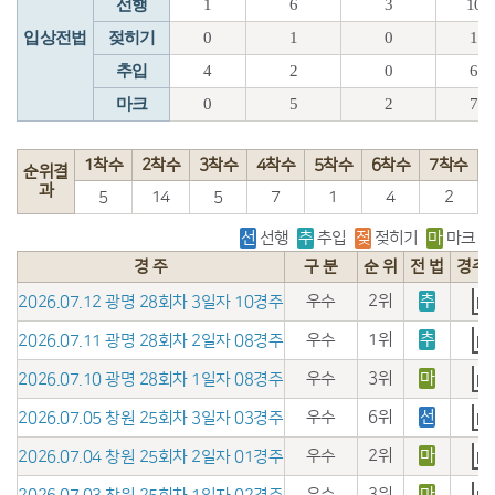
선행
1
6
3
10
입상전법
젖히기
0
1
0
1
추입
4
2
0
6
마크
0
5
2
7
1착수
2착수
3착수
4착수
5착수
6착수
7착수
순위결
과
5
14
5
7
1
4
2
선
선행
추
추입
젖
젖히기
마
마크
경 주
구 분
순 위
전 법
경주
우수
2위
추
2026.07.12 광명 28회차 3일자 10경주
우수
1위
추
2026.07.11 광명 28회차 2일자 08경주
우수
3위
마
2026.07.10 광명 28회차 1일자 08경주
우수
6위
선
2026.07.05 창원 25회차 3일자 03경주
우수
2위
마
2026.07.04 창원 25회차 2일자 01경주
우수
3위
마