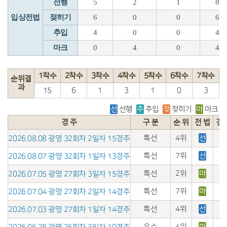
선행
5
2
1
8
입상전법
젖히기
6
0
0
6
추입
4
0
0
4
마크
0
4
0
4
1착수
2착수
3착수
4착수
5착수
6착수
7착수
순위결
과
15
6
1
3
1
0
3
선
선행
추
추입
젖
젖히기
마
마크
경 주
구 분
순 위
전 법
경
특선
4위
선
2026.08.08 광명 32회차 2일자 15경주
특선
7위
선
2026.08.07 광명 32회차 1일자 13경주
특선
2위
마
2026.07.05 광명 27회차 3일자 15경주
특선
7위
마
2026.07.04 광명 27회차 2일자 14경주
특선
4위
선
2026.07.03 광명 27회차 1일자 14경주
우수
4위
마