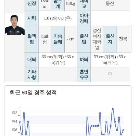
183c
몸무
대학
신장
88kg
동신
m
게
교
아마
시력
1.0 (좌) 0.8 (우)
경력
성신
혈액
null
가슴
출신
여자
출신
- cm
전북
형
형
둘레
팀
대학
지
원
66 cm(위좌) / 66 c
53 cm(위좌) / 53 c
대퇴
하퇴
m(위우)
m(위우)
기타
흡연
무
사항
유무