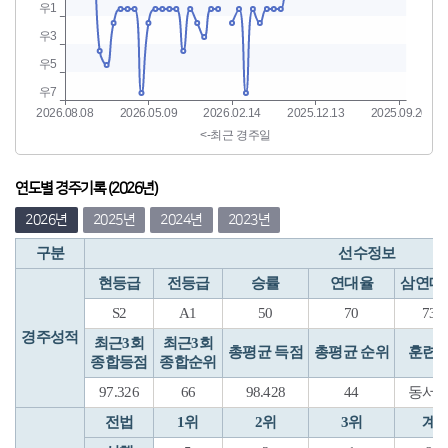
연도별 경주기록 (2026년)
2026년
2025년
2024년
2023년
구분
선수정보
현등급
전등급
승률
연대율
삼연대
S2
A1
50
70
73
경주성적
최근3회
최근3회
총평균 득점
총평균 순위
훈련
종합등점
종합순위
97.326
66
98.428
44
동서
전법
1위
2위
3위
계