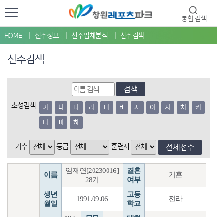
통합검색
HOME
선수정보
선수입체분석
선수검색
선수검색
검색
초성검색
가
나
다
라
마
바
사
아
자
차
카
타
파
하
기수
등급
훈련지
전체선수
임재연[20230016]
결혼
이름
기혼
28기
여부
생년
고등
1991.09.06
전라
월일
학교