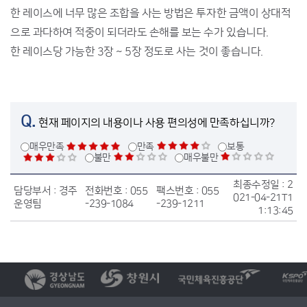
한 레이스에 너무 많은 조합을 사는 방법은 투자한 금액이 상대적
으로 과다하여 적중이 되더라도 손해를 보는 수가 있습니다.
한 레이스당 가능한 3장 ~ 5장 정도로 사는 것이 좋습니다.
Q.
현재 페이지의 내용이나 사용 편의성에 만족하십니까?
매우만족
만족
보통
불만
매우불만
최종수정일 :
2
담당부서 :
경주
전화번호 :
055
팩스번호 :
055
021-04-21T1
운영팀
-239-1084
-239-1211
1:13:45