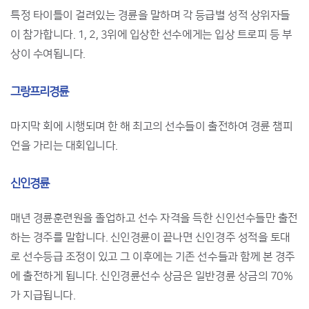
특정 타이틀이 걸려있는 경륜을 말하며 각 등급별 성적 상위자들
이 참가합니다. 1, 2, 3위에 입상한 선수에게는 입상 트로피 등 부
상이 수여됩니다.
그랑프리경륜
마지막 회에 시행되며 한 해 최고의 선수들이 출전하여 경륜 챔피
언을 가리는 대회입니다.
신인경륜
매년 경륜훈련원을 졸업하고 선수 자격을 득한 신인선수들만 출전
하는 경주를 말합니다. 신인경륜이 끝나면 신인경주 성적을 토대
로 선수등급 조정이 있고 그 이후에는 기존 선수들과 함께 본 경주
에 출전하게 됩니다. 신인경륜선수 상금은 일반경륜 상금의 70%
가 지급됩니다.