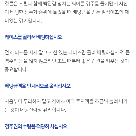
경륜은 스릴과 함께 박진감 넘치는 싸이클 경주를 즐기면서 자신
이 베팅한 선수가 순위에 들었을 때 배당금을 받는 일석이조의 재
미있는 경기입니다.
레이스를 골라서 베팅하십시오.
전 레이스를 사지 말고 자신 있는 레이스만 골라 베팅하십시오. 큰
액수의 돈을 잃지 않으려면 초보 때부터 좋은 습관을 키우는 것이
중요합니다.
베팅금액을 단계적으로 올리십시오.
처음부터 무리하지 말고 레이스 마다 투자액을 조금씩 늘려 나가
는 것이 베팅전략상 유리합니다.
경주권의 수량을 적당히 사십시오.