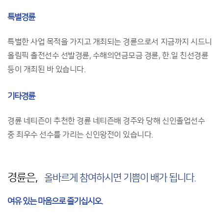
특별경륜
특별한 사업 목적을 가지고 개최되는 경륜으로서 지금까지 시드니
올림픽 출전선수 선발경륜, 수해의연금모금 경륜, 한.일 친선경륜
등이 개최된 바 있습니다.
기타경륜
경륜 네티즌이 추천한 경륜 네티즌배 경주와 당해 신인졸업선수
중 최우수 선수를 가리는 신인왕전이 있습니다.
경륜은,
올바르게 참여하시면 기쁨이 배가 됩니다.
여유 있는 마음으로 즐기십시오.