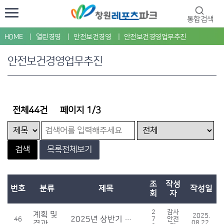
통합검색
HOME
열린경영
안전보건경영
안전보건경영업무추진
안전보건경영업무추진
전체44건
페이지 1/3
검색
목록전체보기
조
작성
번호
분류
제목
작성일
회
자
2
감사
계획 및
2025.
2025년 상반기 안전경영위원회 개최 계획
46
7
안전
결과
08.22.