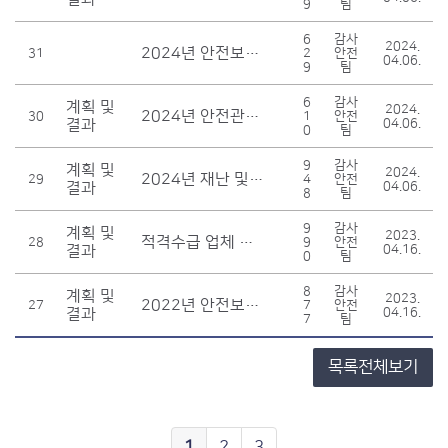
9
팀
6
감사
2024.
2024년 안전보건 경영책임자 등 선임
31
2
안전
04.06.
9
팀
6
감사
계획 및
2024.
2024년 안전관리 점검 용역운영 계획
30
1
안전
결과
04.06.
0
팀
9
감사
계획 및
2024.
2024년 재난 및 안전보건관리 계획
29
4
안전
결과
04.06.
8
팀
9
감사
계획 및
2023.
적격수급 업체 선정 절차 수립 계획
28
9
안전
결과
04.16.
0
팀
8
감사
계획 및
2023.
2022년 안전보건경영위원회 개최 결과보고
27
7
안전
결과
04.16.
7
팀
목록전체보기
1
2
3