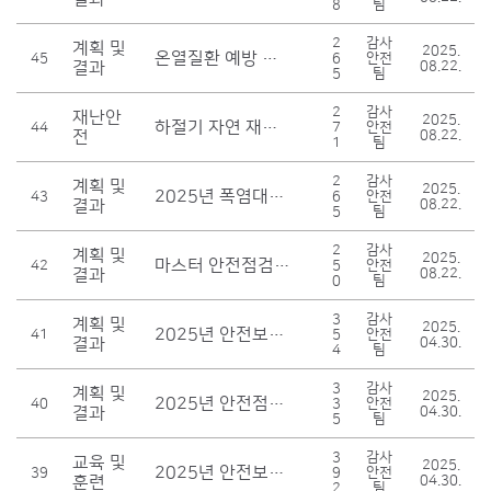
8
팀
2
감사
계획 및
2025.
온열질환 예방 캠페인 추진 계획
45
6
안전
결과
08.22.
5
팀
2
감사
재난안
2025.
하절기 자연 재난대비 드론 안전점검 결과보고
44
7
안전
전
08.22.
1
팀
2
감사
계획 및
2025.
2025년 폭염대비 온열질환 예방계획
43
6
안전
결과
08.22.
5
팀
2
감사
계획 및
2025.
마스터 안전점검 및 수리단 운영 계획 수립
42
5
안전
결과
08.22.
0
팀
3
감사
계획 및
2025.
2025년 안전보건관리책임자 등 선임 및 위원회 운영 계획
41
5
안전
결과
04.30.
4
팀
3
감사
계획 및
2025.
2025년 안전점검 운영 계획
40
3
안전
결과
04.30.
5
팀
3
감사
교육 및
2025.
2025년 안전보건교육 계획
39
9
안전
훈련
04.30.
2
팀