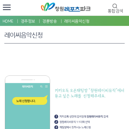
통합검색
HOME
경주정보
경륜방송
레이씨음악신청
레이씨음악신청