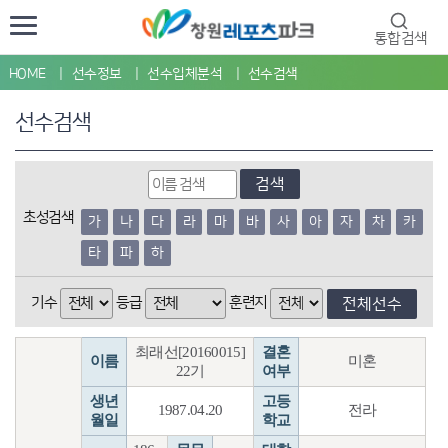
통합검색
HOME
선수정보
선수입체분석
선수검색
선수검색
검색
초성검색
가
나
다
라
마
바
사
아
자
차
카
타
파
하
기수
등급
훈련지
전체선수
최래선[20160015]
결혼
이름
미혼
22기
여부
생년
고등
1987.04.20
전라
월일
학교