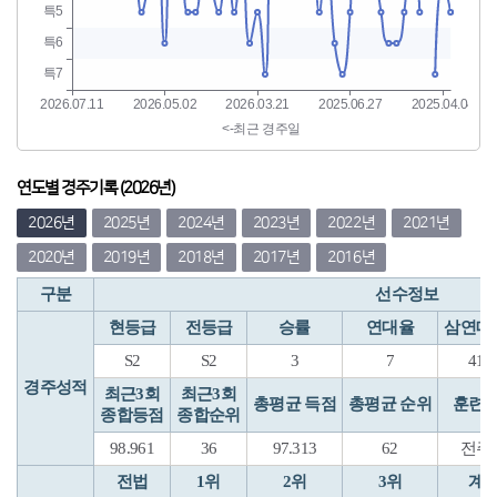
연도별 경주기록 (2026년)
2026년
2025년
2024년
2023년
2022년
2021년
2020년
2019년
2018년
2017년
2016년
구분
선수정보
현등급
전등급
승률
연대율
삼연대
S2
S2
3
7
41
경주성적
최근3회
최근3회
총평균 득점
총평균 순위
훈련
종합등점
종합순위
98.961
36
97.313
62
전주
전법
1위
2위
3위
계