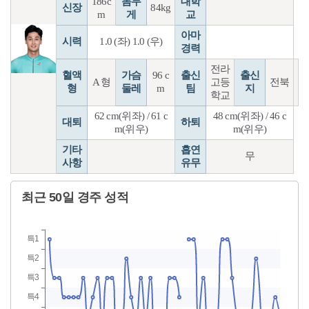
186c
몸무
대학
신장
84kg
m
게
교
아마
시력
1.0 (좌) 1.0 (우)
경력
전라
혈액
가슴
96 c
출신
출신
A 형
고등
전북
형
둘레
m
팀
지
학교
62 cm(위좌) / 61 c
48 cm(위좌) / 46 c
대퇴
하퇴
m(위우)
m(위우)
기타
흡연
무
사항
유무