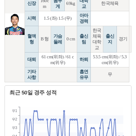
160c
몸무
대학
신장
69kg
한국체육
m
게
교
아마
시력
1.5 (좌) 1.5 (우)
경력
한국
혈액
가슴
출신
체육
출신
B 형
0 cm
경기
형
둘레
팀
대학
지
교
61 cm(위좌) / 61 c
53.5 cm(위좌) / 5.3
대퇴
하퇴
m(위우)
cm(위우)
기타
흡연
무
사항
유무