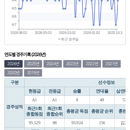
연도별 경주기록 (2026년)
2026년
2025년
2024년
2023년
2022년
2021년
2020년
2019년
구분
선수정보
현등급
전등급
승률
연대율
삼연대
A1
A1
8
49
57
경주성적
최근3회
최근3회
총평균 득점
총평균 순위
훈련
종합등점
종합순위
95.529
98
93.924
156
김포