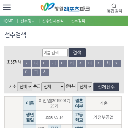
통합검색
HOME
선수정보
선수입체분석
선수검색
선수검색
검색
초성검색
가
나
다
라
마
바
사
아
자
차
카
타
파
하
기수
등급
훈련지
전체선수
이진원[20190017]
결혼
이름
기혼
25기
여부
생년
고등
1990.09.14
의정부공업
월일
학교