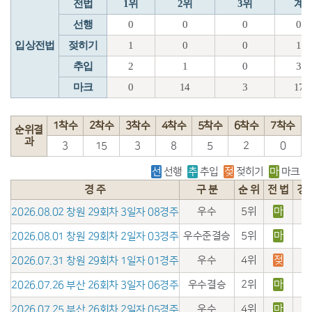
전법
1위
2위
3위
계
선행
0
0
0
0
입상전법
젖히기
1
0
0
1
추입
2
1
0
3
마크
0
14
3
17
1착수
2착수
3착수
4착수
5착수
6착수
7착수
순위결
과
3
15
3
8
5
2
0
선
선행
추
추입
젖
젖히기
마
마크
경 주
구 분
순 위
전 법
경
우수
5위
마
2026.08.02 창원 29회차 3일자 08경주
우수준결승
5위
마
2026.08.01 창원 29회차 2일자 03경주
우수
4위
젖
2026.07.31 창원 29회차 1일자 01경주
우수결승
2위
마
2026.07.26 부산 26회차 3일자 06경주
우수
4위
마
2026.07.25 부산 26회차 2일자 05경주