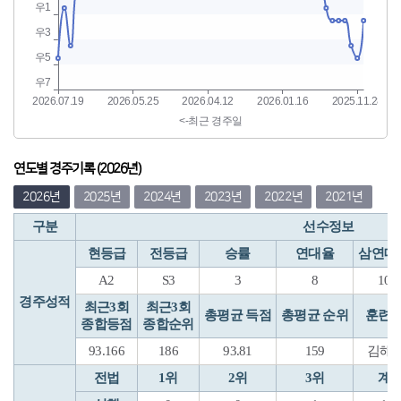
연도별 경주기록 (2026년)
2026년
2025년
2024년
2023년
2022년
2021년
구분
선수정보
현등급
전등급
승률
연대율
삼연대
A2
S3
3
8
10
경주성적
최근3회
최근3회
총평균 득점
총평균 순위
훈련
종합등점
종합순위
93.166
186
93.81
159
김해B
전법
1위
2위
3위
계