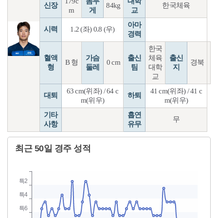
179c
몸무
대학
신장
84kg
한국체육
m
게
교
아마
시력
1.2 (좌) 0.8 (우)
경력
한국
혈액
가슴
출신
체육
출신
B 형
0 cm
경북
형
둘레
팀
대학
지
교
63 cm(위좌) / 64 c
41 cm(위좌) / 41 c
대퇴
하퇴
m(위우)
m(위우)
기타
흡연
무
사항
유무