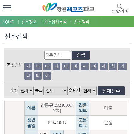
통합검색
HOME
선수정보
선수입체분석
선수검색
선수검색
검색
초성검색
가
나
다
라
마
바
사
아
자
차
카
타
파
하
기수
등급
훈련지
전체선수
강동규[20210001]
결혼
이름
미혼
26기
여부
생년
고등
1994.10.17
문성
월일
학교