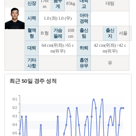
176c
몸무
대학
신장
85kg
대림
m
게
교
아마
시력
1.0 (좌) 1.0 (우)
경력
혈액
가슴
108
출신
출신
B 형
서울
형
둘레
cm
팀
지
64 cm(위좌) / 65 c
42 cm(위좌) / 42 c
대퇴
하퇴
m(위우)
m(위우)
기타
흡연
유
사항
유무