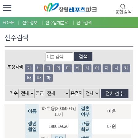
통합검색
HOME
선수정보
선수입체분석
선수검색
선수검색
검색
초성검색
가
나
다
라
마
바
사
아
자
차
카
타
파
하
기수
등급
훈련지
전체선수
하수용[20060035]
결혼
이름
미혼
13기
여부
생년
고등
1980.09.20
태원
월일
학교