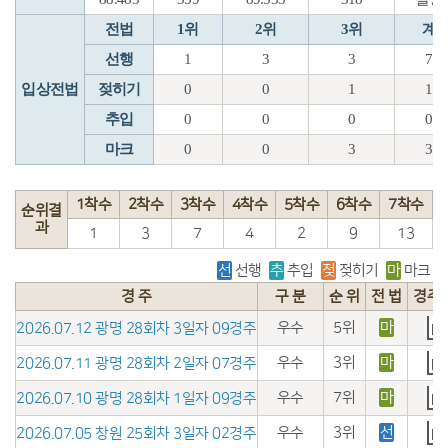
전법
1위
2위
3위
계
선행
1
3
3
7
입상전법
젖히기
0
0
1
1
추입
0
0
0
0
마크
0
0
3
3
1착수
2착수
3착수
4착수
5착수
6착수
7착수
순위결
과
1
3
7
4
2
9
13
선
선행
추
추입
젖
젖히기
마
마크
경 주
구 분
순 위
전 법
경주
우수
5위
마
2026.07.12 광명 28회차 3일자 09경주
우수
3위
마
2026.07.11 광명 28회차 2일자 07경주
우수
7위
마
2026.07.10 광명 28회차 1일자 09경주
우수
3위
선
2026.07.05 창원 25회차 3일자 02경주