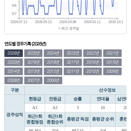
연도별 경주기록 (2026년)
2026년
2025년
2024년
2023년
2022년
2021년
2020년
2019년
2018년
2017년
2016년
2015년
2014년
2013년
2012년
2011년
2010년
2009년
2008년
2007년
2006년
구분
선수정보
현등급
전등급
승률
연대율
삼연대
A3
A3
3
10
28
경주성적
최근3회
최근3회
총평균 득점
총평균 순위
훈련
종합등점
종합순위
88.483
359
89.533
318
팔당