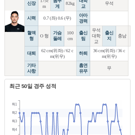
175c
몸무
대학
신장
82kg
우석
m
게
교
아마
시력
0.7 (좌) 0.6 (우)
경력
우석
혈액
가슴
100
출신
출신
O 형
대학
충남
형
둘레
cm
팀
지
교
62 cm(위좌) / 62 c
36 cm(위좌) / 36 c
대퇴
하퇴
m(위우)
m(위우)
기타
흡연
무
사항
유무