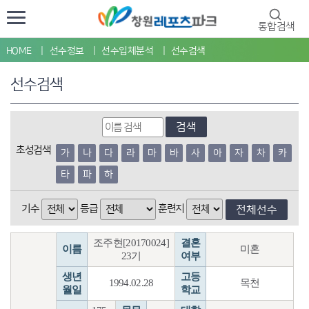
통합검색
HOME
선수정보
선수입체분석
선수검색
선수검색
검색
초성검색
가
나
다
라
마
바
사
아
자
차
카
타
파
하
기수
등급
훈련지
전체선수
조주현[20170024]
결혼
이름
미혼
23기
여부
생년
고등
1994.02.28
목천
월일
학교