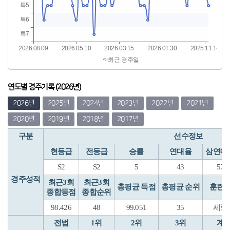
연도별 경주기록 (2026년)
2026년
2025년
2024년
2023년
2022년
2021년
2020년
2019년
2018년
2017년
구분
선수정보
현등급
전등급
승률
연대율
삼연대
S2
S2
5
43
57
경주성적
최근3회
최근3회
총평균 득점
총평균 순위
훈련
종합등점
종합순위
98.426
48
99.051
35
세종
전법
1위
2위
3위
계