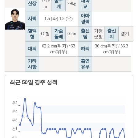
177c
몸무
대학
신장
79kg
m
게
교
아마
시력
1.5 (좌) 1.5 (우)
경력
혈액
가슴
출신
가평
출신
O 형
0 cm
경기
형
둘레
팀
군청
지
62.2 cm(위좌) / 63
36 cm(위좌) / 36.3
대퇴
하퇴
cm(위우)
cm(위우)
기타
흡연
사항
유무