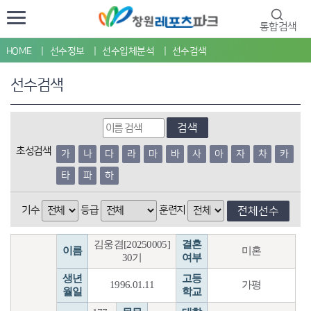
통합검색
HOME
선수정보
선수입체분석
선수검색
선수검색
검색
초성검색
가
나
다
라
마
바
사
아
자
차
카
타
파
하
기수
등급
훈련지
전체선수
김웅겸[20250005]
결혼
이름
미혼
30기
여부
생년
고등
1996.01.11
가평
월일
학교