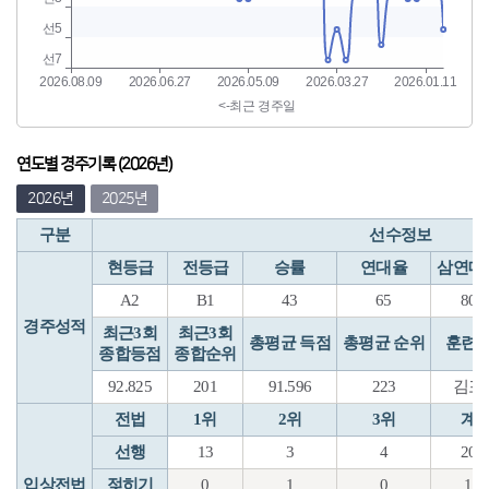
연도별 경주기록 (2026년)
2026년
2025년
구분
선수정보
현등급
전등급
승률
연대율
삼연대
A2
B1
43
65
80
경주성적
최근3회
최근3회
총평균 득점
총평균 순위
훈련
종합등점
종합순위
92.825
201
91.596
223
김포
전법
1위
2위
3위
계
선행
13
3
4
20
입상전법
젖히기
0
1
0
1