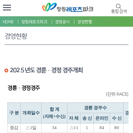
통합검색
HOME
창원레포츠파크
경영공시
경영현황
경영현황
202５년도 경륜·경정 경주개최
경륜·경정경주
(단위:RACE)
경륜 경주수
합 계
구 분
개최일수
경정
(자체+수신)
자 체
송 신
온라인
수 신
증감
△1일
34
△11
1
84
80
△