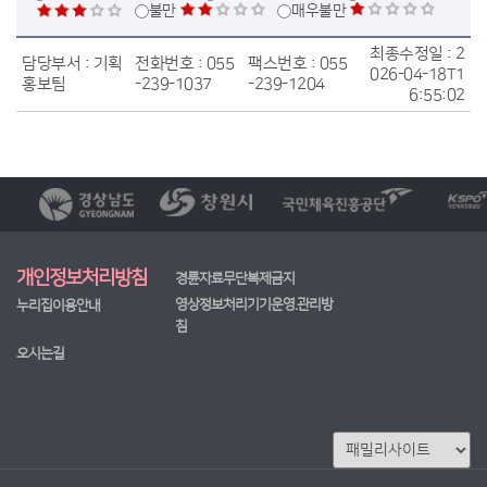
불만
매우불만
최종수정일 :
2
담당부서 :
기획
전화번호 :
055
팩스번호 :
055
026-04-18T1
홍보팀
-239-1037
-239-1204
6:55:02
개인정보처리방침
경륜자료무단복제금지
영상정보처리기기운영.관리방
누리집이용안내
침
오시는길