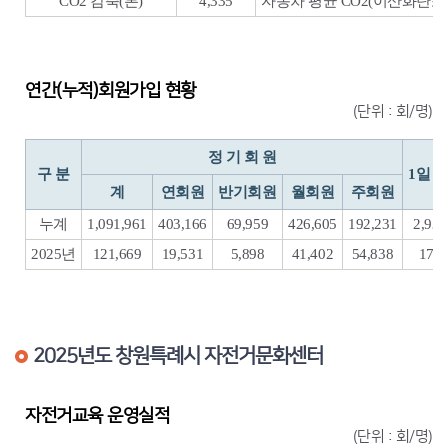
CO2 감축(톤)
4,335
자동차 평균 CO2(이산화탄소) 배
연간(누적)회원가입 현황
(단위 : 회/명)
정 기 회 원
구 분
1일 
계
연회원
반기회원
월회원
주회원
누계
1,091,961
403,166
69,959
426,605
192,231
2,930
2025년
121,669
19,531
5,898
41,402
54,838
173,
2025년도 창원특례시 자전거문화센터
자전거교육 운영실적
(단위 : 회/명)