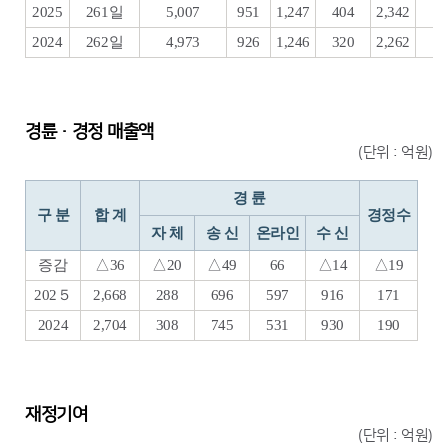
2025
261일
5,007
951
1,247
404
2,342
1
2024
262일
4,973
926
1,246
320
2,262
1
경륜·경정 매출액
(단위 : 억원)
경 륜
구 분
합 계
경정수
자 체
송 신
온라인
수 신
증감
△36
△20
△49
66
△14
△19
202５
2,668
288
696
597
916
171
2024
2,704
308
745
531
930
190
재정기여
(단위 : 억원)