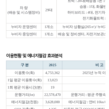
트럭 : 20대(배송용 1톤 19
승용 : 1대, 화물밴 :
차 량
29대
(배송 및 시스템정비)
하이브리드 : 4대, 전기차(초소
전기화물트럭 : 1
누비자 운영센터
1개소
누비자 상황실(265㎡)/ 누비
누비자 중앙센터
1개소
배송 및 정비센터, 자전거보관소(83
이용현황 및 에너지절감 효과분석
구 분
2025
비 고
이용횟수(회)
4,753,362
2025년 누적 이
1일 평균 이용횟수(회)
13,023
1회 평균 이용시간(분)
19
운행거리(㎞)
22,578,470
운행거리 : 평균 주행속도 
에너지절감(천원)
3,628,000
에너지절감 : 연비 10㎞/ℓ당