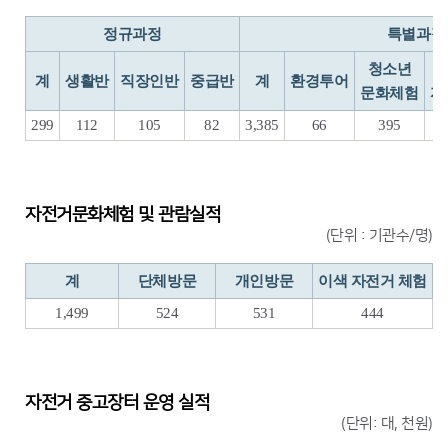
정규과정
특별과정
청소년
계
생활반
직장인반
중급반
계
환경투어
문화체험
자
299
112
105
82
3,385
66
395
자전거문화체험 및 관람실적
(단위 : 기관수/명)
계
단체방문
개인방문
이색 자전거 체험
1,499
524
531
444
자전거 중고장터 운영 실적
(단위: 대, 천원)