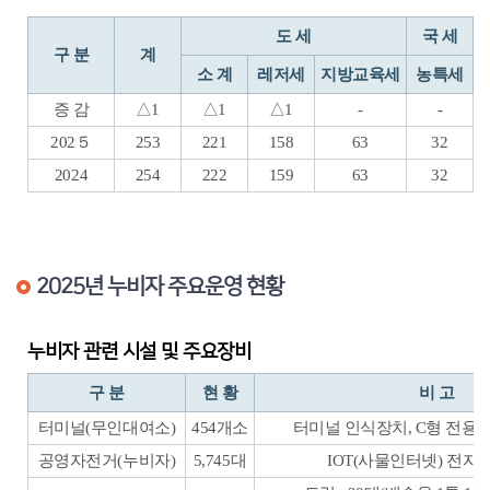
도 세
국 세
구 분
계
소 계
레저세
지방교육세
농특세
증 감
△1
△1
△1
-
-
202５
253
221
158
63
32
2024
254
222
159
63
32
2025년 누비자 주요운영 현황
누비자 관련 시설 및 주요장비
구 분
현 황
비 고
터미널(무인대여소)
454개소
터미널 인식장치, C형 전용
공영자전거(누비자)
5,745대
IOT(사물인터넷) 전자