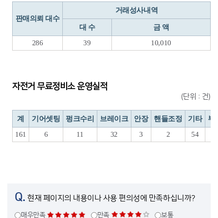
거래성사내역
판매의뢰 대수
대 수
금 액
286
39
10,010
자전거 무료정비소 운영실적
(단위 : 건)
계
기어셋팅
펑크수리
브레이크
안장
핸들조정
기타
부
161
6
11
32
3
2
54
Q.
현재 페이지의 내용이나 사용 편의성에 만족하십니까?
매우만족
만족
보통