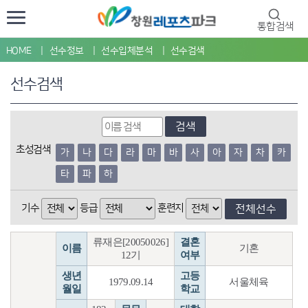
통합검색
HOME
선수정보
선수입체분석
선수검색
선수검색
검색
초성검색
가
나
다
라
마
바
사
아
자
차
카
타
파
하
기수
등급
훈련지
전체선수
류재은[20050026]
결혼
이름
기혼
12기
여부
생년
고등
1979.09.14
서울체육
월일
학교