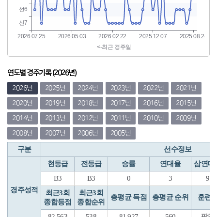
연도별 경주기록 (2026년)
2026년
2025년
2024년
2023년
2022년
2021년
2020년
2019년
2018년
2017년
2016년
2015년
2014년
2013년
2012년
2011년
2010년
2009년
2008년
2007년
2006년
2005년
구분
선수정보
현등급
전등급
승률
연대율
삼연대
B3
B3
0
3
9
경주성적
최근3회
최근3회
총평균 득점
총평균 순위
훈련
종합등점
종합순위
82.563
538
81.927
560
팔당