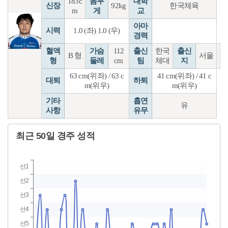
183c
몸무
대학
신장
92kg
한국체육
m
게
교
아마
시력
1.0 (좌) 1.0 (우)
경력
혈액
가슴
112
출신
한국
출신
B 형
서울
형
둘레
cm
팀
체대
지
63 cm(위좌) / 63 c
41 cm(위좌) / 41 c
대퇴
하퇴
m(위우)
m(위우)
기타
흡연
유
사항
유무