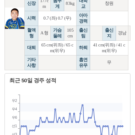
177c
몸무
대학
신장
83kg
창원
m
게
교
아마
시력
0.7 (좌) 0.7 (우)
경력
혈액
가슴
105
출신
출신
A 형
경남
형
둘레
cm
팀
지
65 cm(위좌) / 65 c
41 cm(위좌) / 41 c
대퇴
하퇴
m(위우)
m(위우)
기타
흡연
무
사항
유무