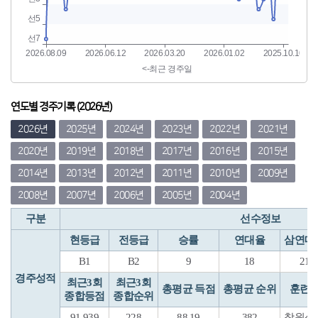
연도별 경주기록 (2026년)
2026년
2025년
2024년
2023년
2022년
2021년
2020년
2019년
2018년
2017년
2016년
2015년
2014년
2013년
2012년
2011년
2010년
2009년
2008년
2007년
2006년
2005년
2004년
구분
선수정보
현등급
전등급
승률
연대율
삼연대
B1
B2
9
18
21
경주성적
최근3회
최근3회
총평균 득점
총평균 순위
훈련
종합등점
종합순위
91.939
228
88.19
382
창원성