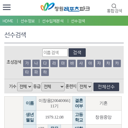
통합검색
HOME
선수정보
선수입체분석
선수검색
선수검색
검색
초성검색
가
나
다
라
마
바
사
아
자
차
카
타
파
하
기수
등급
훈련지
전체선수
이창용[20040066]
결혼
이름
기혼
11기
여부
생년
고등
1979.12.08
창원중앙
월일
학교