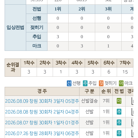
전법
1위
2위
3위
계
선행
0
0
0
0
입상전법
젖히기
0
0
0
0
추입
3
0
0
3
마크
0
3
1
4
1착수
2착수
3착수
4착수
5착수
6착수
7착수
순위결
과
3
3
1
3
3
6
15
선
선행
추
추입
젖
젖히기
마
마크
경 주
구 분
순 위
전 법
경주
선발결승
7위
마
2026.08.09 창원 30회차 3일자 05경주
선발
1위
추
2026.08.08 창원 30회차 2일자 04경주
선발
1위
추
2026.08.07 창원 30회차 1일자 01경주
선발
1위
추
2026.07.26 창원 28회차 3일자 06경주