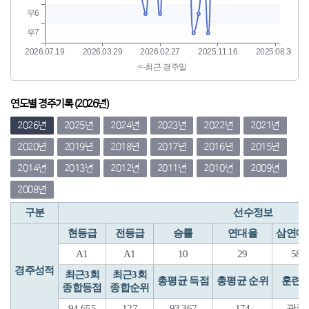
연도별 경주기록 (2026년)
2026년
2025년
2024년
2023년
2022년
2021년
2020년
2019년
2018년
2017년
2016년
2015년
2014년
2013년
2012년
2011년
2010년
2009년
2008년
구분
선수정보
현등급
전등급
승률
연대율
삼연대
A1
A1
10
29
58
경주성적
최근3회
최근3회
총평균 득점
총평균 순위
훈련
종합등점
종합순위
94.655
127
93.367
174
광주