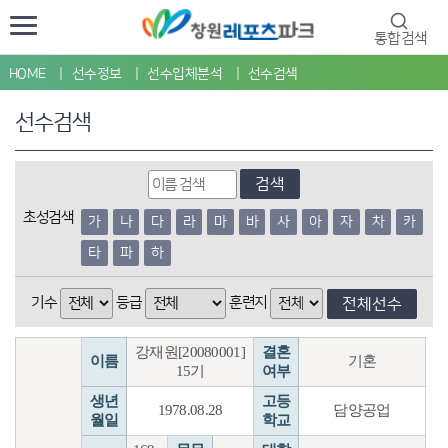
통합검색
HOME
선수정보
선수입체분석
선수검색
선수검색
검색
초성검색
가
나
다
라
마
바
사
아
자
차
카
타
파
하
기수
등급
훈련지
전체선수
강재원[20080001]
결혼
이름
기혼
15기
여부
생년
고등
1978.08.28
담양공업
월일
학교