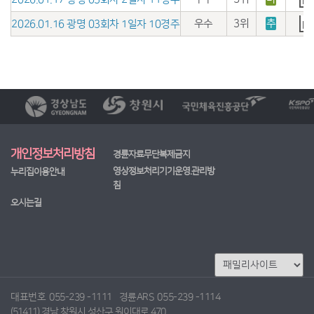
우수
3위
추
2026.01.16 광명 03회차 1일자 10경주
개인정보처리방침
경륜자료무단복제금지
영상정보처리기기운영.관리방
누리집이용안내
침
오시는길
대표번호
055-239 -1111
경륜ARS
055-239 -1114
(51411) 경남 창원시 성산구 원이대로 470