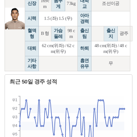
169c
몸무
대학
신장
73kg
조선이공
m
게
교
아마
시력
1.5 (좌) 1.5 (우)
경력
혈액
가슴
98 c
출신
출신
B 형
광주
형
둘레
m
팀
지
62 cm(위좌) / 62 c
48 cm(위좌) / 48 c
대퇴
하퇴
m(위우)
m(위우)
기타
흡연
무
사항
유무