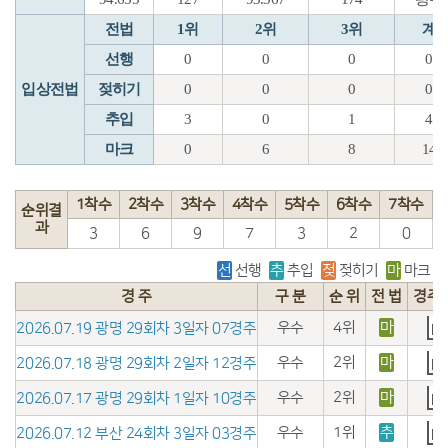
전법
1위
2위
3위
계
선행
0
0
0
0
입상전법
젖히기
0
0
0
0
추입
3
0
1
4
마크
0
6
8
14
1착수
2착수
3착수
4착수
5착수
6착수
7착수
순위결
과
3
6
9
7
3
2
0
선
선행
추
추입
젖
젖히기
마
마크
경 주
구 분
순 위
전 법
경주
우수
4위
마
2026.07.19 광명 29회차 3일자 07경주
우수
2위
마
2026.07.18 광명 29회차 2일자 12경주
우수
2위
마
2026.07.17 광명 29회차 1일자 10경주
우수
1위
추
2026.07.12 부산 24회차 3일자 03경주