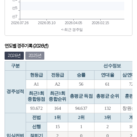
연도별 경주기록 (2026년)
2026년
2025년
구분
선수정보
현등급
전등급
승률
연대율
삼연대
A1
A2
56
61
72
경주성적
최근3회
최근3회
총평균 득점
총평균 순위
훈련
종합등점
종합순위
93.672
164
94.637
132
창원상
전법
1위
2위
3위
계
선행
15
1
2
18
입상전법
젖히기
2
0
0
2