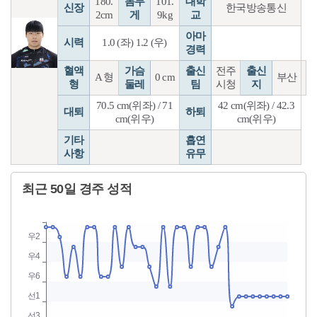
180.
몸무
101.
대학
신장
한국방송통신
2cm
게
9kg
교
아마
시력
1.0 (좌) 1.2 (우)
경력
혈액
가슴
출신
전주
출신
A 형
0 cm
부산
형
둘레
팀
시청
지
70.5 cm(위좌) / 71
42 cm(위좌) / 42.3
대퇴
하퇴
cm(위우)
cm(위우)
기타
흡연
사항
유무