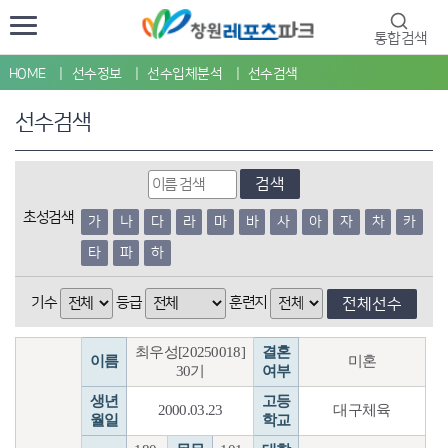
통합검색
HOME
선수정보
선수입체분석
선수검색
선수검색
검색
초성검색
가
나
다
라
마
바
사
아
자
차
카
타
파
하
기수
등급
훈련지
전체선수
최우성[20250018]
결혼
이름
미혼
30기
여부
생년
고등
2000.03.23
대구체육
월일
학교