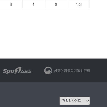
8
5
5
수성