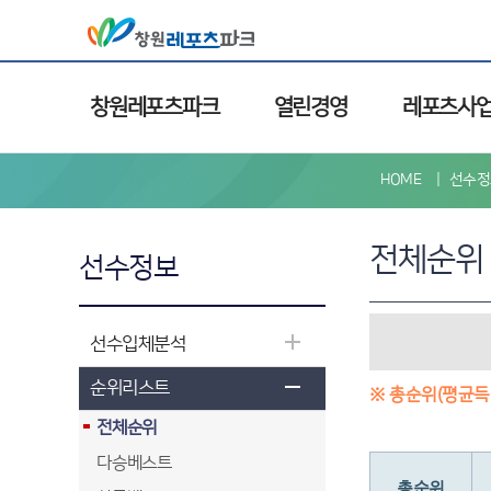
창원레포츠파크
열린경영
레포츠사
HOME
선수정
전체순위
선수정보
선수입체분석
순위리스트
※ 총순위(평균득
전체순위
다승베스트
총순위