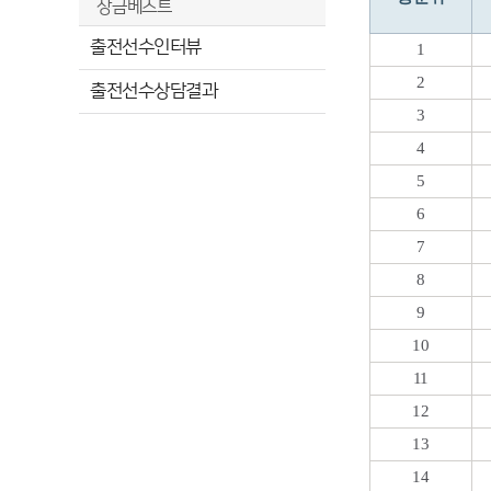
상금베스트
출전선수인터뷰
1
2
출전선수상담결과
3
4
5
6
7
8
9
10
11
12
13
14