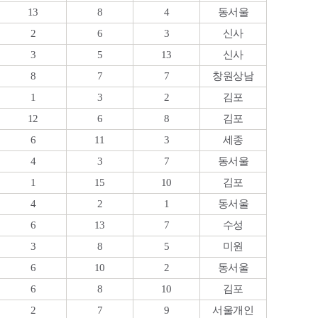
13
8
4
동서울
2
6
3
신사
3
5
13
신사
8
7
7
창원상남
1
3
2
김포
12
6
8
김포
6
11
3
세종
4
3
7
동서울
1
15
10
김포
4
2
1
동서울
6
13
7
수성
3
8
5
미원
6
10
2
동서울
6
8
10
김포
2
7
9
서울개인