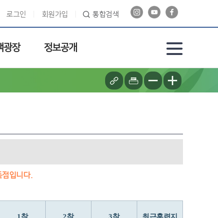
로그인
회원가입
통합검색
객광장
정보공개
득점입니다.
1착
2착
3착
최근훈련지