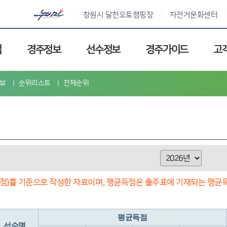
창원시 달천오토캠핑장
자전거문화센터
업
경주정보
선수정보
경주가이드
고
보
순위리스트
전체순위
점)를 기준으로 작성한 자료이며, 평균득점은 출주표에 기재되는 평균
평균득점
선수명