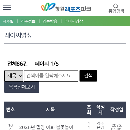
통합검색
HOME
경주정보
경륜방송
레이씨영상
레이씨영상
전체86건
페이지 1/5
검색
목록전체보기
조
작성
번호
제목
작성일
회
자
1
경주
10
2026.
2026년 밀양 어화 불꽃놀이
1
운영
4
04.30.