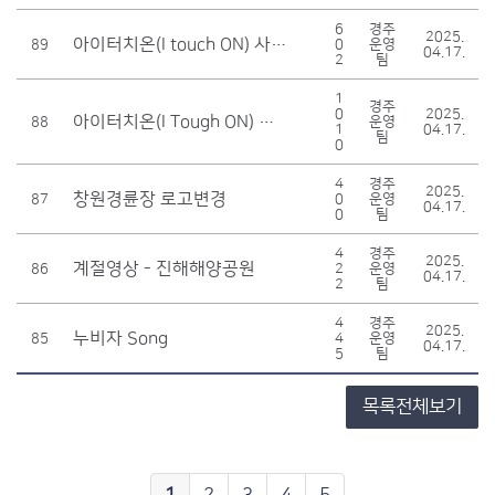
6
경주
2025.
아이터치온(I touch ON) 사용법 안내 (세로형)
89
0
운영
04.17.
2
팀
1
경주
0
2025.
아이터치온(I Tough ON) 사용법 안내
88
운영
1
04.17.
팀
0
4
경주
2025.
창원경륜장 로고변경
87
0
운영
04.17.
0
팀
4
경주
2025.
계절영상 - 진해해양공원
86
2
운영
04.17.
2
팀
4
경주
2025.
누비자 Song
85
4
운영
04.17.
5
팀
목록전체보기