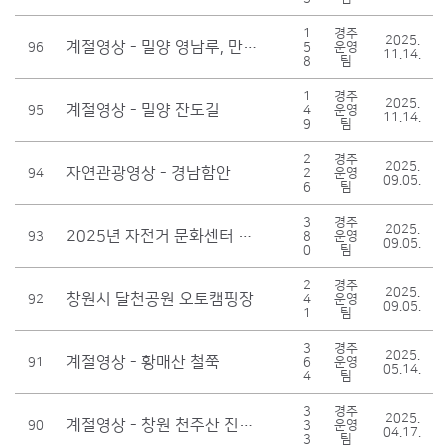
1
경주
2025.
계절영상 - 밀양 영남루, 만어사, 삼랑진
96
5
운영
11.14.
8
팀
1
경주
2025.
계절영상 - 밀양 잔도길
95
4
운영
11.14.
9
팀
2
경주
2025.
자연관광영상 - 경남함안
94
2
운영
09.05.
6
팀
3
경주
2025.
2025년 자전거 문화센터 초보자 강습
93
8
운영
09.05.
0
팀
2
경주
2025.
창원시 달천공원 오토캠핑장
92
4
운영
09.05.
1
팀
3
경주
2025.
계절영상 - 황매산 철쭉
91
6
운영
05.14.
4
팀
3
경주
2025.
계절영상 - 창원 천주산 진달래
90
3
운영
04.17.
3
팀