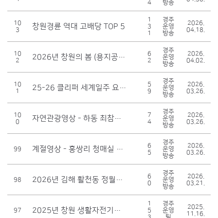
4
방송
1
경주
10
2026.
창원경륜 역대 고배당 TOP 5
3
운영
3
04.18.
1
방송
경주
10
6
2026.
2026년 창원의 봄 (용지공원,진해 웅천읍성, 여좌천 벚꽃)
운영
2
2
04.02.
방송
경주
10
5
2026.
25-26 클리퍼 세계일주 요트대회 (통영)
운영
1
9
03.26.
방송
경주
10
7
2026.
자연관광영상 - 하동 최참판댁
운영
0
4
03.26.
방송
경주
6
2026.
계절영상 - 홍쌍리 청매실 농원 (매화)
99
운영
5
03.26.
방송
경주
6
2026.
2026년 김해 활천동 정월대보름 축제 (달집태우기)
98
운영
0
03.21.
방송
1
경주
2025.
2025년 창원 생활자전기타기 대행진
97
5
운영
11.16.
3
팀