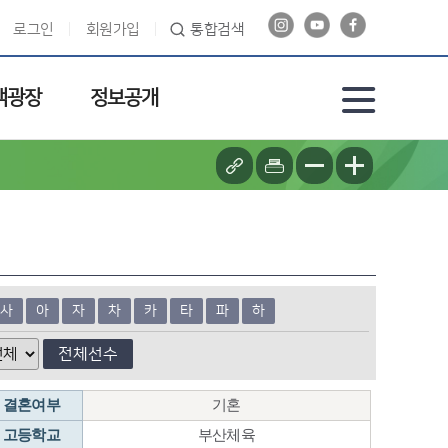
로그인
회원가입
통합검색
객광장
정보공개
사
아
자
차
카
타
파
하
전체선수
결혼여부
기혼
고등학교
부산체육