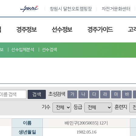
창원시 달천오토캠핑장
자전거문화센터
업
경주정보
선수정보
경주가이드
고
보
선수입체분석
선수검색
초성검색
검색
가
나
다
라
마
바
기수
등급
훈련지
이름
배민구[20050035] 12기
생년월일
1982.05.16