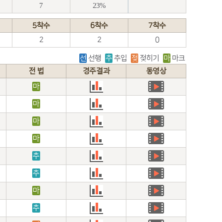
7
23%
5착수
6착수
7착수
2
2
0
선
선행
추
추입
젖
젖히기
마
마크
전 법
경주결과
동영상
마
마
마
마
추
추
마
추