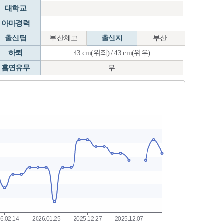
대학교
아마경력
출신팀
부산체고
출신지
부산
하퇴
43 cm(위좌) / 43 cm(위우)
흡연유무
무