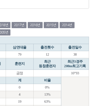
2018년
2017년
2016년
2015년
2014년
2005년
삼연대율
출전횟수
출전일수
79
12
38
최근
최근3경주
위
훈련지
동참훈련자
200m최고기록
금정
10"93
계
비율
0
0%
4
13%
19
63%