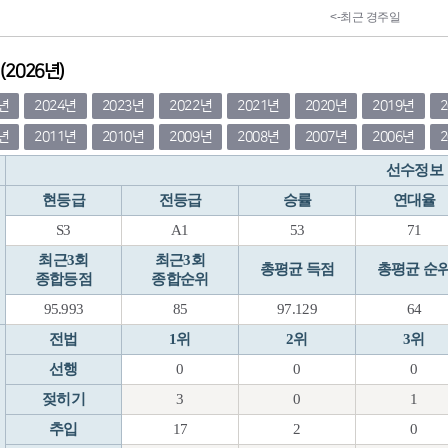
2026년)
5년
2024년
2023년
2022년
2021년
2020년
2019년
2년
2011년
2010년
2009년
2008년
2007년
2006년
선수정보
현등급
전등급
승률
연대율
S3
A1
53
71
최근3회
최근3회
총평균 득점
총평균 순
종합등점
종합순위
95.993
85
97.129
64
전법
1위
2위
3위
선행
0
0
0
젖히기
3
0
1
추입
17
2
0