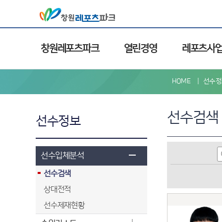
창원레포츠파크
열린경영
레포츠사
HOME
선수정
선수검색
선수정보
선수입체분석
선수검색
상대전적
선수제재현황