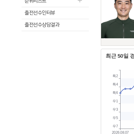
순위리스트
출전선수인터뷰
출전선수상담결과