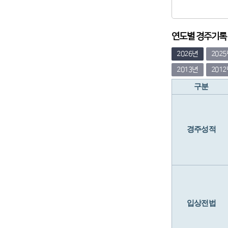
연도별 경주기록 (
2026년
202
2013년
201
구분
경주성적
입상전법