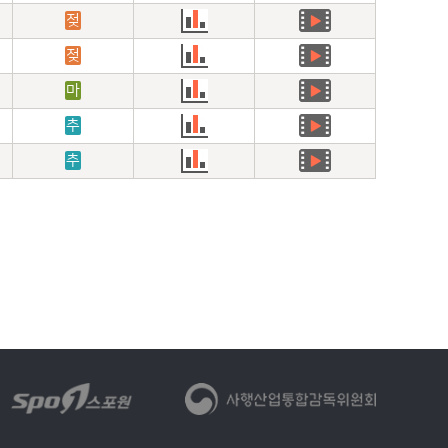
젖
젖
마
추
추