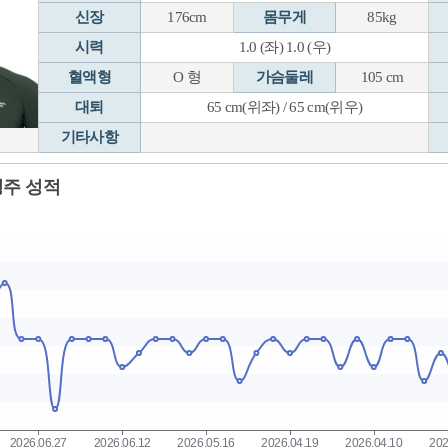
신장
176cm
몸무게
85kg
시력
1.0 (좌) 1.0 (우)
혈액형
O 형
가슴둘레
105 cm
대퇴
65 cm(위좌) / 65 cm(위우)
기타사항