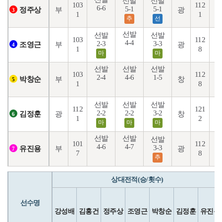
선발
선발
103
112
6-6
3
5-1
5-1
부
광
정주상
3
1
1
추
선
선발
선발
선발
103
112
4-4
3
2-3
3-3
부
광
조영근
4
1
8
마
마
선발
선발
선발
103
112
2-4
4-6
1-5
5
부
창
박창순
5
1
8
선발
선발
선발
112
121
6
2-2
2-2
3-2
광
창
김정훈
6
1
2
마
마
마
선발
선발
선발
101
112
4-6
4-7
4
3-3
부
광
유진용
7
7
8
추
상대전적(승/횟수)
선수명
강성배
김홍건
정주상
조영근
박창순
김정훈
유진용