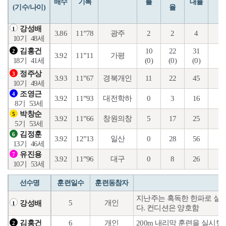
배수
기록
률
대율
(기수/나이)
율
강성배
1
3.86
11”78
광주
2
2
4
1
10기
48세
10
22
31
1
김홍건
2
3.92
11”11
가평
(0)
(0)
(0)
(0
18기
41세
정주상
3
3.93
11”67
경북개인
11
22
45
14
10기
49세
조영근
4
3.92
11”93
대전학하
0
3
16
6
8기
53세
박창순
5
3.92
11”66
창원의창
5
17
25
4
5기
53세
김정훈
6
3.92
12”13
일산
0
28
56
15
13기
46세
유진용
7
3.92
11”96
대구
0
8
26
6
10기
53세
선수명
훈련일수
훈련동참자
지난주는 혹독한 한파로 실내
5
개인
강성배
1
다. 컨디션은 양호함
6
개인
200m 내리막 훈련을 실시
김홍건
2