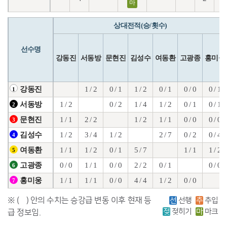
마
상대전적(승/횟수)
선수명
강동진
서동방
문현진
김성수
여동환
고광종
홍미웅
1 / 2
0 / 1
1 / 2
0 / 1
0 / 0
0 / 1
강동진
1
1 / 2
0 / 2
1 / 4
1 / 2
0 / 1
0 / 1
서동방
2
1 / 1
2 / 2
1 / 2
1 / 1
0 / 0
0 / 0
문현진
3
1 / 2
3 / 4
1 / 2
2 / 7
0 / 2
0 / 4
김성수
4
1 / 1
1 / 2
0 / 1
5 / 7
1 / 1
1 / 2
여동환
5
0 / 0
1 / 1
0 / 0
2 / 2
0 / 1
0 / 0
고광종
6
1 / 1
1 / 1
0 / 0
4 / 4
1 / 2
0 / 0
홍미웅
7
※ ( ) 안의 수치는 승강급 변동 이후 현재 등
선
선행
추
추입
젖
젖히기
마
마크
급 정보임.