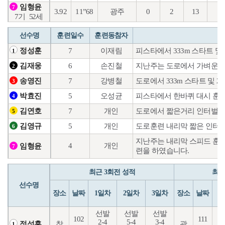
임형윤
7
3.92
11”68
광주
0
2
13
5
7기
52세
선수명
훈련일수
훈련동참자
7
이재림
피스타에서 333m 스타트 및
정성훈
1
6
손진철
지난주는 도로에서 가벼운기
김재웅
2
7
강병철
도로에서 333m 스타트 및 
송영진
3
5
오성균
피스타에서 한바퀴 대시 훈
박효진
4
7
개인
도로에서 짧은거리 인터벌을
김연호
5
5
개인
도로훈련 내리막 짧은 인터벌
김영규
6
지난주는 내리막 스피드 훈련
4
개인
임형윤
7
련을 하였습니다.
최근 3회전 성적
최근
선수명
장소
날짜
1일차
2일차
3일차
장소
날짜
1
선발
선발
선발
102
111
2-4
5-4
3-4
5
창
광
정성훈
1