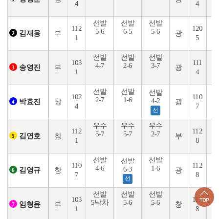
4
4
선발
선발
선발
112
120
5-6
6-5
5-6
4
부
광
김재웅
2
1
5
선발
선발
선발
103
111
4-7
2-6
3-7
4
부
광
송영진
3
1
4
선발
선발
선발
102
110
2-7
1-6
5
4-2
창
광
박효진
4
4
7
선
우수
우수
우수
112
112
5-7
5-7
2-7
4
창
부
김연호
5
1
8
선발
선발
선발
110
112
4-6
1-6
4
6-3
창
광
김영규
6
7
8
선
선발
선발
선발
103
112
5낙차
5-6
5-6
1
부
창
임형윤
7
1
8