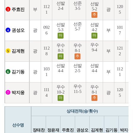
선발
선준
선발
112
120
2-4
3-5
5-2
2
부
광
주효진
3
1
5
추
선준
선발
선발
092
101
5-7
5-3
4-2
4
광
부
권성오
4
6
7
마
마
우수
우수
우수
112
121
9-4
1
8-3
8-1
광
부
김계현
5
8
2
마
추
선발
선발
선발
103
112
4-4
2-5
4-4
5
광
부
김기동
6
1
1
우수
우수
우수
111
120
11-5
10-2
8-1
1
광
광
박지웅
7
4
5
마
추
상대전적(승/횟수)
선수명
장태찬
정윤재
주효진
권성오
김계현
김기동
박지웅