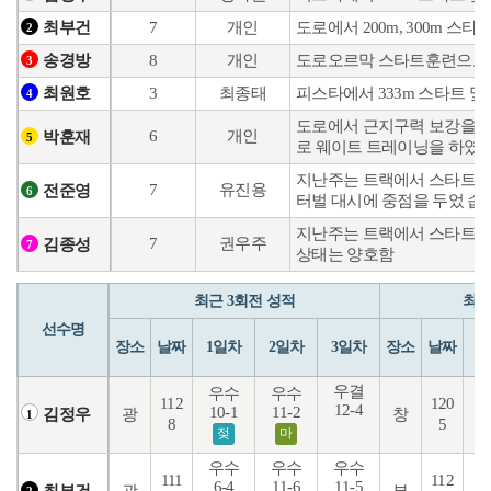
7
개인
도로에서 200m, 300m 
최부건
2
8
개인
도로오르막 스타트훈련으로 
송경방
3
3
최종태
피스타에서 333m 스타트 및
최원호
4
도로에서 근지구력 보강을 위
6
개인
박훈재
5
로 웨이트 트레이닝을 하였습
지난주는 트랙에서 스타트 및 
7
유진용
전준영
6
터벌 대시에 중점을 두었 습
지난주는 트랙에서 스타트 및 
7
권우주
김종성
7
상태는 양호함
최근 3회전 성적
최근
선수명
장소
날짜
1일차
2일차
3일차
장소
날짜
1
우결
우수
우수
112
120
12-4
10-1
11-2
5
광
창
김정우
1
8
5
젖
마
우수
우수
우수
111
112
6-4
11-6
11-5
1