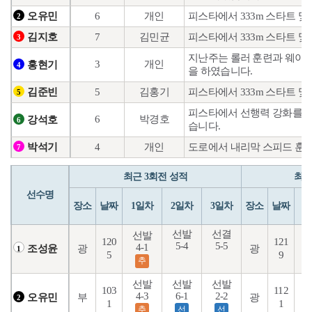
6
개인
피스타에서 333m 스타트 및
오유민
2
7
김민균
피스타에서 333m 스타트 및
김지호
3
지난주는 롤러 훈련과 웨이트
3
개인
홍현기
4
을 하였습니다.
5
김홍기
피스타에서 333m 스타트 및
김준빈
5
피스타에서 선행력 강화를 위
6
박경호
강석호
6
습니다.
4
개인
도로에서 내리막 스피드 훈련
박석기
7
최근 3회전 성적
최근
선수명
장소
날짜
1일차
2일차
3일차
장소
날짜
1
선발
선결
선발
120
121
5-4
5-5
4-1
2
광
광
조성윤
1
5
9
추
선발
선발
선발
103
112
4-3
6-1
2-2
5
부
광
오유민
2
1
1
추
선
선