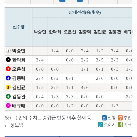
상대전적(승/횟수)
선수명
박승민
한탁희
오은섭
김종력
김민균
김동관
배규태
1 / 4
0 / 0
2 / 4
1 / 2
3 / 4
0 / 0
박승민
1
3 / 4
0 / 0
2 / 2
3 / 5
2 / 3
0 / 0
한탁희
2
0 / 0
0 / 0
1 / 1
0 / 1
0 / 3
1 / 2
오은섭
3
2 / 4
0 / 2
0 / 1
2 / 6
0 / 0
0 / 0
김종력
4
1 / 2
2 / 5
1 / 1
4 / 6
0 / 0
0 / 0
김민균
5
0 / 4
1 / 3
3 / 3
0 / 0
0 / 0
2 / 3
김동관
6
0 / 0
0 / 0
1 / 2
0 / 0
0 / 0
1 / 3
배규태
7
※ ( ) 안의 수치는 승강급 변동 이후 현재 등
선
선행
추
추입
젖
젖히기
마
마크
급 정보임.