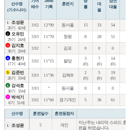
기어
200m
승
삼연
선수명
훈련지
대
배수
기록
률
대율
(기수/나이)
율
조성윤
1
3.92
12”09
동서울
15
33
54
28
20기
42세
오유민
2
3.93
11”70
청평
8
28
51
13
29기
24세
김지호
3
3.92
”
김포
0
0
0
0
30기
29세
3
7
14
3
홍현기
4
3.92
11”15
팔당
(0)
(0)
(0)
(0
17기
40세
2
5
19
3
김준빈
5
3.93
11”36
김해B
(0)
(0)
(0)
(0
26기
33세
강석호
6
3.93
”
동서울
0
0
0
0
30기
33세
박석기
7
3.92
11”60
경기개인
5
36
61
17
8기
51세
선수명
훈련일수
훈련동참자
지난주는 내리막 스피드 훈련
5
개인
조성윤
1
련을 하였습니다.