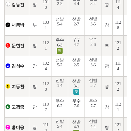
101
111
2-5
4-4
3-4
4
창
광
강동진
1
0
4
선발
선발
선발
103
112
5-4
2-7
3-5
4
부
창
서동방
2
1
8
우수
우수
우수
112
121
4-7
2-6
5
6-3
창
부
문현진
3
1
2
마
선발
선발
선발
102
111
5-7
2-5
3-6
5
창
광
김성수
4
4
4
선발
선발
선발
112
121
1-4
5-7
1
3-1
창
광
여동환
5
8
2
젖
우수
우수
우수
110
112
6-7
7-6
7-7
4
광
창
고광종
6
7
1
선발
선발
선발
111
121
5-4
4-4
5
4-3
광
창
홍미웅
7
4
2