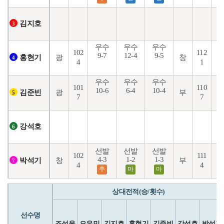
김지호
3
우수
우수
우수
102
112
9-7
12-4
9-5
4
광
창
홍현기
4
4
1
우수
우수
우수
101
110
10-6
6-4
10-4
5
광
부
김준빈
5
7
7
강석호
6
선발
선발
선발
102
111
4-3
1-2
1-3
6
창
부
박석기
7
4
4
추
마
마
상대전적(승/횟수)
선수명
조성윤
오유민
김지호
홍현기
김준빈
강석호
박석기