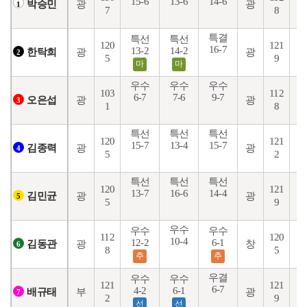
15-6
13-6
14-6
1
광
광
박승민
1
7
8
특결
특선
특선
120
121
16-7
1
13-2
14-2
광
광
한탁희
2
5
9
마
마
우수
우수
우수
103
112
6-7
7-6
9-7
1
광
광
오은섭
3
1
8
특선
특선
특선
120
121
15-7
13-4
15-7
1
광
광
김종력
4
5
2
특선
특선
특선
120
121
13-7
16-6
14-4
1
광
광
김민균
5
5
9
우수
우수
우수
112
120
10-4
6
12-2
6-1
광
창
김동관
6
8
5
추
추
우결
우수
우수
121
121
6-7
4-2
6-1
1
부
광
배규태
7
2
9
선
선