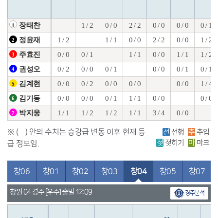
1 / 2
0 / 0
2 / 2
0 / 0
0 / 0
0 / 1
장태찬
1
1 / 2
1 / 1
0 / 0
2 / 2
0 / 0
1 / 2
정윤재
2
0 / 0
0 / 1
1 / 1
0 / 0
1 / 1
1 / 2
주효진
3
0 / 2
0 / 0
0 / 1
0 / 0
0 / 1
0 / 1
권성오
4
0 / 0
0 / 2
0 / 0
0 / 0
0 / 0
1 / 4
김계현
5
0 / 0
0 / 0
0 / 1
1 / 1
0 / 0
0 / 0
김기동
6
1 / 1
1 / 2
1 / 2
1 / 1
3 / 4
0 / 0
박지웅
7
※ ( ) 안의 수치는 승강급 변동 이후 현재 등
선
선행
추
추입
젖
젖히기
마
마크
급 정보임.
창06
창01
창02
창03
창04
창05
창07
창원 04 경주 [우수] 출발 12:09
경주분석