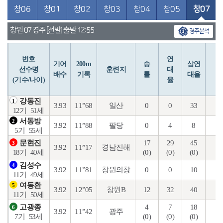
창06
창01
창02
창03
창04
창05
창07
창원 07 경주 [선발] 출발 12:55
경주분석
번호
연
입
기어
200m
승
삼연
선수명
훈련지
대
배수
기록
률
대율
(기수/나이)
율
강동진
1
3.93
11”68
일산
0
0
33
2
12기
51세
서동방
2
3.92
11”88
팔당
0
4
8
0
5기
55세
17
29
45
4
문현진
3
3.92
11”17
경남진해
(0)
(0)
(0)
(0
18기
40세
김성수
4
3.92
11”81
창원의창
0
0
10
1
11기
49세
여동환
5
3.92
12”05
창원B
12
32
40
3
11기
50세
4
7
18
2
고광종
6
3.92
11”42
광주
(0)
(0)
(0)
(0
7기
53세