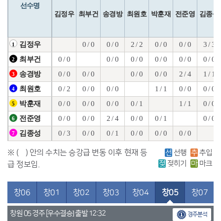
선수명
김정우
최부건
송경방
최원호
박훈재
전준영
김종성
0 / 0
0 / 0
2 / 2
0 / 0
0 / 0
3 / 3
김정우
1
0 / 0
0 / 0
0 / 0
0 / 0
0 / 0
0 / 0
최부건
2
0 / 0
0 / 0
0 / 0
0 / 0
2 / 4
1 / 1
송경방
3
0 / 2
0 / 0
0 / 0
1 / 1
0 / 0
0 / 0
최원호
4
0 / 0
0 / 0
0 / 0
0 / 1
1 / 1
0 / 0
박훈재
5
0 / 0
0 / 0
2 / 4
0 / 0
0 / 1
0 / 0
전준영
6
0 / 3
0 / 0
0 / 1
0 / 0
0 / 0
0 / 0
김종성
7
※ ( ) 안의 수치는 승강급 변동 이후 현재 등
선
선행
추
추입
젖
젖히기
마
마크
급 정보임.
창06
창01
창02
창03
창04
창05
창07
창원 05 경주 [우수결승] 출발 12:32
경주분석