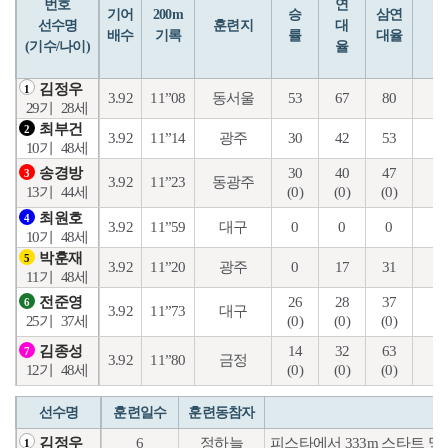
번호
연
입
기어
200m
승
삼연
선수명
훈련지
대
배수
기록
률
대율
(기수/나이)
율
김정우
1
3.92
11”08
동서울
53
67
80
19
29기
28세
최부건
2
3.92
11”14
광주
30
42
53
2
10기
48세
30
40
47
23
송경방
3
3.92
11”23
동광주
(0)
(0)
(0)
(0
13기
44세
최원호
4
3.92
11”59
대구
0
0
0
7
10기
48세
박훈재
5
3.92
11”20
광주
0
17
31
8
11기
48세
26
28
37
20
전준영
6
3.92
11”73
대구
(0)
(0)
(0)
(0
25기
37세
14
32
63
17
김종성
7
3.92
11”80
금정
(0)
(0)
(0)
(0
12기
48세
선수명
훈련일수
훈련동참자
6
정하늘
피스타에서 333m 스타트 및
김정우
1