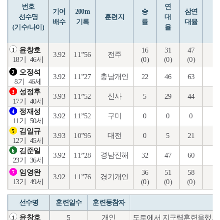
번호
연
입
기어
200m
승
삼연
선수명
훈련지
대
배수
기록
률
대율
(기수/나이)
율
16
31
47
23
윤창호
1
3.92
11”56
전주
(0)
(0)
(0)
(0
18기
46세
오정석
2
3.92
11”27
충남개인
22
46
63
14
8기
46세
성정후
3
3.93
11”52
신사
5
29
44
14
17기
40세
정재성
4
3.92
11”52
구미
0
0
0
1
11기
50세
김일규
5
3.93
10”95
대전
0
5
21
5
12기
45세
김준일
6
3.92
11”28
경남진해
32
47
60
21
23기
36세
36
51
58
23
임영완
7
3.92
11”76
경기개인
(0)
(0)
(0)
(0
13기
49세
선수명
훈련일수
훈련동참자
5
개인
도로에서 지구력훈련을했으
윤창호
1