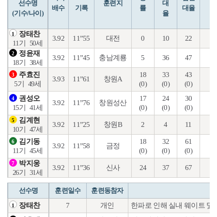
선수명
훈련지
대
배수
기록
률
대율
(기수/나이)
율
장태찬
1
3.92
11”55
대전
0
10
22
5
11기
50세
정윤재
2
3.92
11”45
충남계룡
5
36
47
12
18기
38세
18
33
43
23
주효진
3
3.93
11”61
창원A
(0)
(0)
(0)
(0
5기
49세
17
24
30
15
권성오
4
3.92
11”76
창원성산
(0)
(0)
(0)
(0
15기
41세
김계현
5
3.92
11”25
창원B
2
4
11
5
10기
47세
18
32
61
20
김기동
6
3.92
11”58
금정
(0)
(0)
(0)
(0
11기
45세
박지웅
7
3.92
11”36
신사
24
37
67
21
26기
31세
선수명
훈련일수
훈련동참자
7
개인
한파로 인해 실내 웨이트 및 
장태찬
1