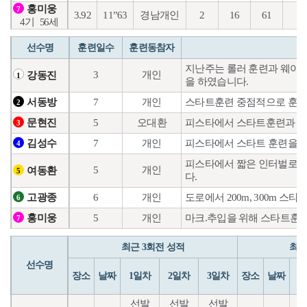
홍미웅
7
3.92
11”63
경남개인
2
16
61
15
4기
56세
선수명
훈련일수
훈련동참자
지난주는 롤러 훈련과 웨이트
3
개인
강동진
1
을 하였습니다.
7
개인
스타트훈련 중점적으로 훈련
서동방
2
5
오대환
피스타에서 스타트훈련과 
문현진
3
7
개인
피스타에서 스타트 훈련을 
김성수
4
피스타에서 짧은 인터벌로 컨
5
개인
여동환
5
다.
6
개인
도로에서 200m, 300m 
고광종
6
5
개인
마크.추입을 위해 스타트훈
홍미웅
7
최근 3회전 성적
최근
선수명
장소
날짜
1일차
2일차
3일차
장소
날짜
1
선발
선발
선발