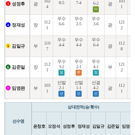
102
103
8-5
7-4
1
6-2
광
광
성정후
3
4
1
마
우수
우수
우수
112
121
6-6
2-5
3-6
1
창
광
정재성
4
1
2
우수
우수
우수
110
112
4-4
4-4
6-4
8
부
광
김일규
5
7
8
우수
우수
우수
112
121
3-2
2-1
4-1
2
창
부
김준일
6
1
2
젖
추
젖
선발
선발
선결
103
112
2-1
1-1
4-2
4
부
광
임영완
7
1
1
선
선
선
상대전적(승/횟수)
선수명
윤창호
오정석
성정후
정재성
김일규
김준일
임영완