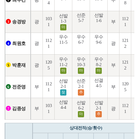
광
부
최부건
2
4
8
선준
선발
선발
103
112
5-7
1-6
2
1-3
광
부
송경방
3
1
1
마
우수
우수
우수
112
121
11-5
6-7
9-6
9
광
광
최원호
4
1
2
우수
우수
우수
120
121
2
11-2
10-3
8-2
광
부
박훈재
5
5
2
마
마
마
선결
선발
선준
112
120
4-5
2-1
2-1
3
부
부
전준영
6
1
5
젖
추
선발
선발
선발
103
112
4-4
6-2
2-1
3
부
광
김종성
7
1
1
마
추
상대전적(승/횟수)