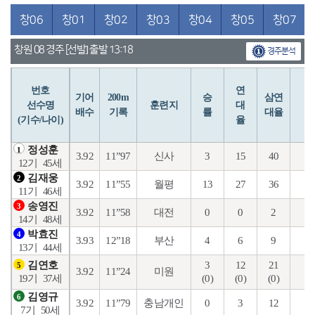
창06
창01
창02
창03
창04
창05
창07
창원 08 경주 [선발] 출발 13:18
경주분석
번호
연
입
기어
200m
승
삼연
선수명
훈련지
대
배수
기록
률
대율
(기수/나이)
율
정성훈
1
3.92
11”97
신사
3
15
40
10
12기
45세
김재웅
2
3.92
11”55
월평
13
27
36
18
11기
46세
송영진
3
3.92
11”58
대전
0
0
2
0
14기
48세
박효진
4
3.93
12”18
부산
4
6
9
1
13기
44세
3
12
21
0
김연호
5
3.92
11”24
미원
(0)
(0)
(0)
(0
19기
37세
김영규
6
3.92
11”79
충남개인
0
3
12
5
7기
50세