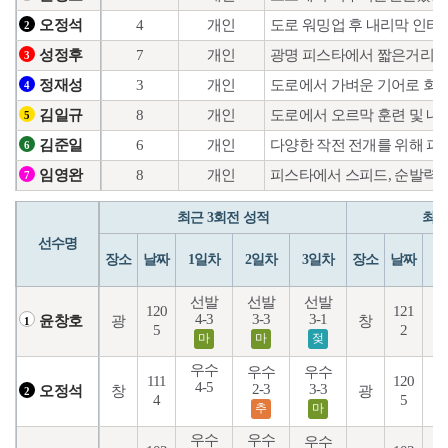
4
개인
도로 워밍업 후 내리막 인터
오정석
2
7
개인
광명 피스타에서 짧은거리 
성정후
3
3
개인
도로에서 가벼운 기어로 회
정재성
4
8
개인
도로에서 오르막 훈련 및 내
김일규
5
6
개인
다양한 작전 전개를 위해 피
김준일
6
8
개인
피스타에서 스피드, 순발력 
임영완
7
최근 3회전 성적
최근
선수명
장소
날짜
1일차
2일차
3일차
장소
날짜
1
선발
선발
선발
120
121
4-3
3-3
3-1
5
광
창
윤창호
1
5
2
마
마
젖
우수
우수
우수
111
120
4-5
1
2-3
3-3
창
광
오정석
2
4
5
추
마
우수
우수
우수