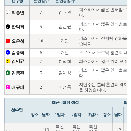
선수명
훈련일수
훈련동참자
피스타에서 짧은 인터벌로 컨
7
김태완
박승민
1
다.
피스타에서 짧은 인터벌로 컨
5
김민균
한탁희
2
다.
피스타에서 선행력 강화를 위
10
개인
오은섭
3
습니다.
6
개인
도로에서 오르막 훈련과 내리
김종력
4
7
한탁희
피스타에서 짧은 거리 댓쉬
김민균
5
피스타에서 짧은 인터벌로 컨
5
임대성
김동관
6
다.
지난주는 롤러 훈련과 웨이트
2
이성록
배규태
7
을 하였습니다.
최근 3회전 성적
최근
선수명
장소
날짜
1일차
2일차
3일차
장소
날짜
1
특선
특선
특선
110
112