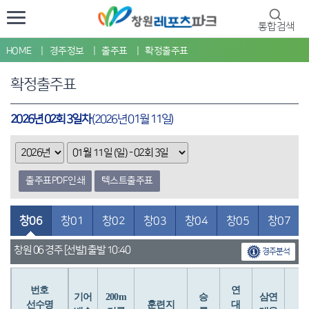
통합검색
HOME
경주정보
출주표
확정출주표
확정출주표
2026년 02회 3일차
(2026년 01월 11일)
출주표PDF인쇄
텍스트출주표
창06
창01
창02
창03
창04
창05
창07
창원 06 경주 [선발] 출발 10:40
경주분석
번호
연
입
기어
200m
승
삼연
선수명
훈련지
대