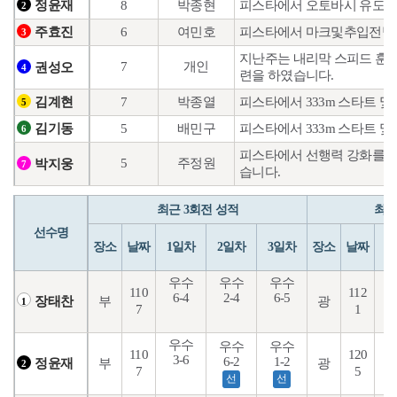
8
박종현
피스타에서 오토바시 유도훈
정윤재
2
6
여민호
피스타에서 마크및추입전
주효진
3
지난주는 내리막 스피드 훈련
7
개인
권성오
4
련을 하였습니다.
7
박종열
피스타에서 333m 스타트 및
김계현
5
5
배민구
피스타에서 333m 스타트 및
김기동
6
피스타에서 선행력 강화를 위
5
주정원
박지웅
7
습니다.
최근 3회전 성적
최근
선수명
장소
날짜
1일차
2일차
3일차
장소
날짜
1
우수
우수
우수
110
112
6-4
2-4
6-5
8
부
광
장태찬
1
7
1
우수
우수
우수
110
120
3-6
1
6-2
1-2
부
광
정윤재
2
7
5
선
선