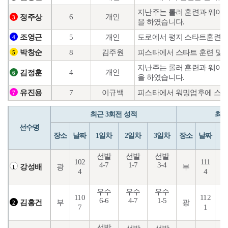
지난주는 롤러 훈련과 웨이트
6
개인
정주상
3
을 하였습니다.
5
개인
도로에서 평지 스타트훈련과 
조영근
4
8
김주원
피스타에서 스타트 훈련 및 
박창순
5
지난주는 롤러 훈련과 웨이트
4
개인
김정훈
6
을 하였습니다.
7
이규백
피스타에서 워밍업후에 스타
유진용
7
최근 3회전 성적
최근
선수명
장소
날짜
1일차
2일차
3일차
장소
날짜
1
선발
선발
선발
102
111
4-7
1-7
3-4
4
광
부
강성배
1
4
4
우수
우수
우수
110
112
6-6
4-7
1-5
1
부
광
김홍건
2
7
1
선발