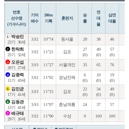
번호
연
입
기어
200m
승
삼연
선수명
훈련지
대
배수
기록
률
대율
(기수/나이)
율
박승민
1
3.92
10”74
동서울
28
38
46
1
23기
36세
27
49
57
8
한탁희
2
3.92
11”21
김포
(0)
(0)
(0)
(0
25기
32세
오은섭
3
3.93
11”27
서울개인
35
65
76
23
29기
27세
6
10
19
4
김종력
4
3.92
11”02
경남진해
(0)
(0)
(0)
(0
11기
43세
22
34
49
7
김민균
5
3.93
11”15
김포
(0)
(0)
(0)
(0
17기
41세
김동관
6
3.93
11”07
충남계룡
24
37
57
17
13기
41세
배규태
7
3.92
11”90
수성
0
100
100
20
29기
26세