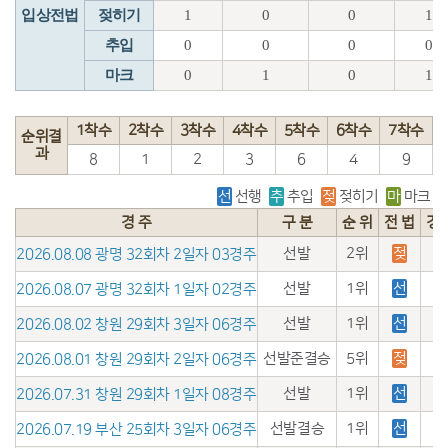
입상전법
젖히기
1
0
0
1
추입
0
0
0
0
마크
0
1
0
1
1착수
2착수
3착수
4착수
5착수
6착수
7착수
순위결
과
8
1
2
3
6
4
9
선
선행
추
추입
젖
젖히기
마
마크
경 주
구 분
순 위
전 법
경
선발
2위
젖
2026.08.08 광명 32회차 2일자 03경주
선발
1위
선
2026.08.07 광명 32회차 1일자 02경주
선발
1위
선
2026.08.02 창원 29회차 3일자 06경주
선발준결승
5위
젖
2026.08.01 창원 29회차 2일자 06경주
선발
1위
선
2026.07.31 창원 29회차 1일자 08경주
선발결승
1위
선
2026.07.19 부산 25회차 3일자 06경주