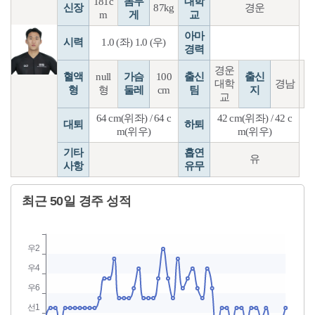
181c
몸무
대학
신장
87kg
경운
m
게
교
아마
시력
1.0 (좌) 1.0 (우)
경력
경운
혈액
null
가슴
100
출신
출신
대학
경남
형
형
둘레
cm
팀
지
교
64 cm(위좌) / 64 c
42 cm(위좌) / 42 c
대퇴
하퇴
m(위우)
m(위우)
기타
흡연
유
사항
유무