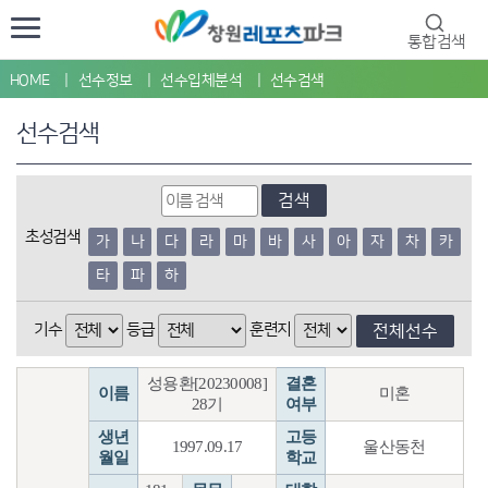
통합검색
HOME
선수정보
선수입체분석
선수검색
선수검색
검색
초성검색
가
나
다
라
마
바
사
아
자
차
카
타
파
하
기수
등급
훈련지
전체선수
성용환[20230008]
결혼
이름
미혼
28기
여부
생년
고등
1997.09.17
울산동천
월일
학교