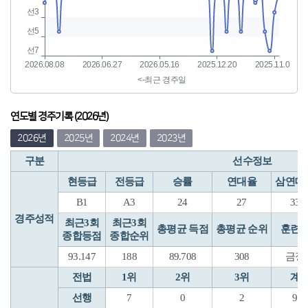
연도별 경주기록 (2026년)
2026년
2025년
2024년
2023년
구분
선수정보
현등급
전등급
승률
연대율
삼연대
B1
A3
24
27
33
경주성적
최근3회
최근3회
총평균 득점
총평균 순위
훈련
종합등점
종합순위
93.147
188
89.708
308
금정
전법
1위
2위
3위
계
선행
7
0
2
9