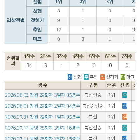
전법
1위
2위
3위
계
선행
8
1
0
9
입상전법
젖히기
9
1
0
10
추입
17
1
0
18
마크
0
0
1
1
1착수
2착수
3착수
4착수
5착수
6착수
7착수
순위결
과
34
3
1
2
0
0
0
선
선행
추
추입
젖
젖히기
마
마크
경 주
구 분
순 위
전 법
경
특선결승
1위
추
2026.08.02 창원 29회차 3일자 05경주
특선준결승
1위
선
2026.08.01 창원 29회차 2일자 04경주
특선
1위
젖
2026.07.31 창원 29회차 1일자 05경주
특선결승
1위
추
2026.07.12 광명 28회차 3일자 16경주
특선
1위
선
2026.07.11 광명 28회차 2일자 15경주