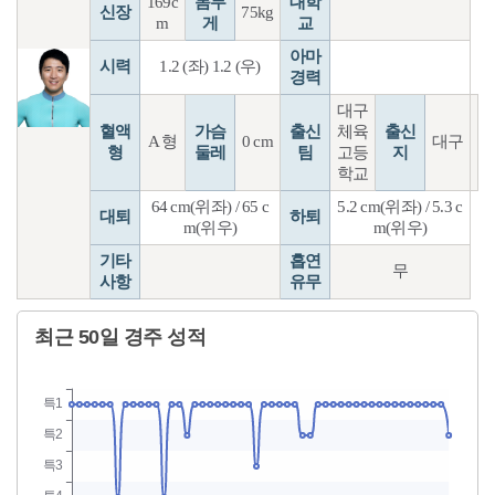
169c
몸무
대학
신장
75kg
m
게
교
아마
시력
1.2 (좌) 1.2 (우)
경력
대구
혈액
가슴
출신
체육
출신
A 형
0 cm
대구
형
둘레
팀
고등
지
학교
64 cm(위좌) / 65 c
5.2 cm(위좌) / 5.3 c
대퇴
하퇴
m(위우)
m(위우)
기타
흡연
무
사항
유무