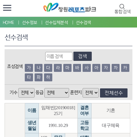
통합검색
HOME
선수정보
선수입체분석
선수검색
선수검색
검색
초성검색
가
나
다
라
마
바
사
아
자
차
카
타
파
하
기수
등급
훈련지
전체선수
임채빈[20190018]
결혼
이름
기혼
25기
여부
생년
고등
1991.10.29
대구체육
월일
학교