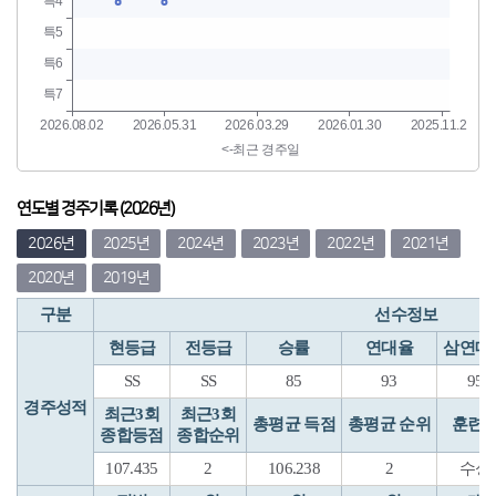
연도별 경주기록 (2026년)
2026년
2025년
2024년
2023년
2022년
2021년
2020년
2019년
구분
선수정보
현등급
전등급
승률
연대율
삼연대
SS
SS
85
93
95
경주성적
최근3회
최근3회
총평균 득점
총평균 순위
훈련
종합등점
종합순위
107.435
2
106.238
2
수성