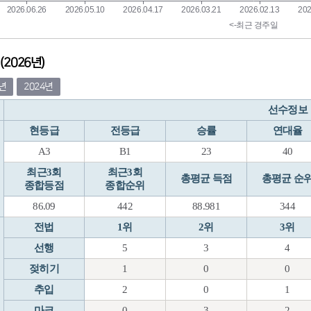
2026년)
5년
2024년
선수정보
현등급
전등급
승률
연대율
A3
B1
23
40
최근3회
최근3회
총평균 득점
총평균 순
종합등점
종합순위
86.09
442
88.981
344
전법
1위
2위
3위
선행
5
3
4
젖히기
1
0
0
추입
2
0
1
마크
0
3
2