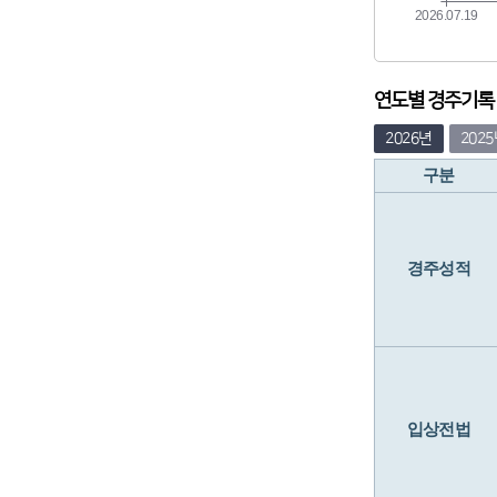
연도별 경주기록 (
2026년
202
구분
경주성적
입상전법