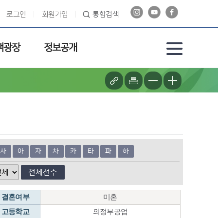
로그인
회원가입
통합검색
객광장
정보공개
사
아
자
차
카
타
파
하
전체선수
결혼여부
미혼
고등학교
의정부공업