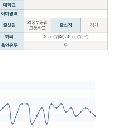
대학교
아마경력
의정부공업
출신팀
출신지
경기
고등학교
하퇴
40 cm(위좌) / 40 cm(위우)
흡연유무
무