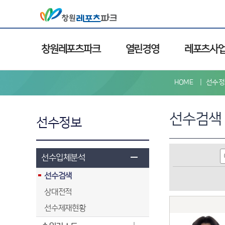
창원레포츠파크
열린경영
레포츠사
HOME
선수정
선수검색
선수정보
선수입체분석
선수검색
상대전적
선수제재현황