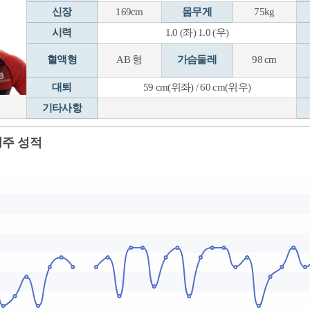
신장
169cm
몸무게
75kg
시력
1.0 (좌) 1.0 (우)
혈액형
AB 형
가슴둘레
98 cm
대퇴
59 cm(위좌) / 60 cm(위우)
기타사항