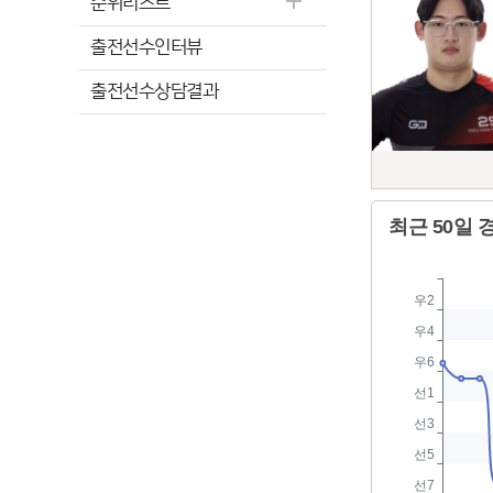
순위리스트
출전선수인터뷰
출전선수상담결과