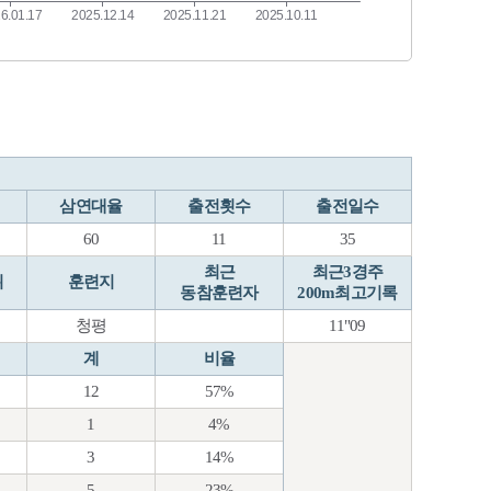
삼연대율
출전횟수
출전일수
60
11
35
최근
최근3경주
위
훈련지
동참훈련자
200m최고기록
청평
11"09
계
비율
12
57%
1
4%
3
14%
5
23%