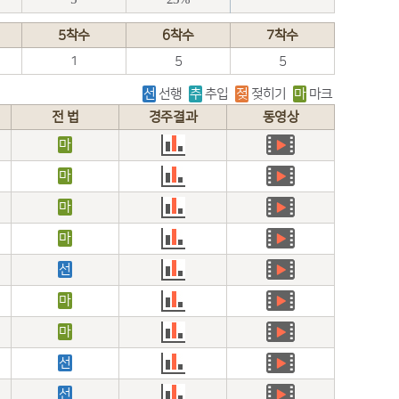
5착수
6착수
7착수
1
5
5
선
선행
추
추입
젖
젖히기
마
마크
전 법
경주결과
동영상
마
마
마
마
선
마
마
선
선