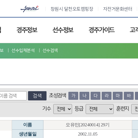
창원시 달천오토캠핑장
자전거문화센터
업
경주정보
선수정보
경주가이드
고
보
선수입체분석
선수검색
초성검색
검색
가
나
다
라
마
바
기수
등급
훈련지
이름
오유민[20240014] 29기
생년월일
2002.11.05