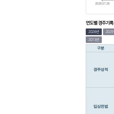
연도별 경주기록 (
2026년
202
2013년
구분
경주성적
입상전법