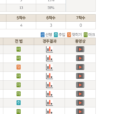
3
13%
13
59%
5착수
6착수
7착수
4
3
0
선
선행
추
추입
젖
젖히기
마
마크
전 법
경주결과
동영상
마
마
젖
마
마
마
추
마