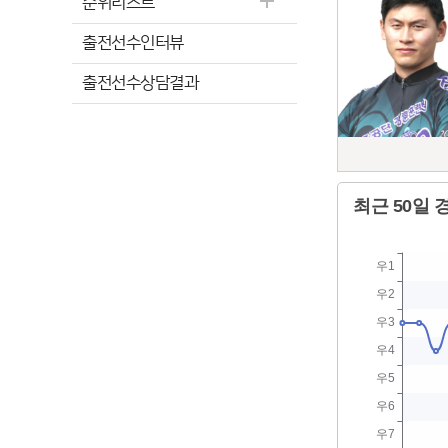
순위리스트
출전선수인터뷰
출전선수상담결과