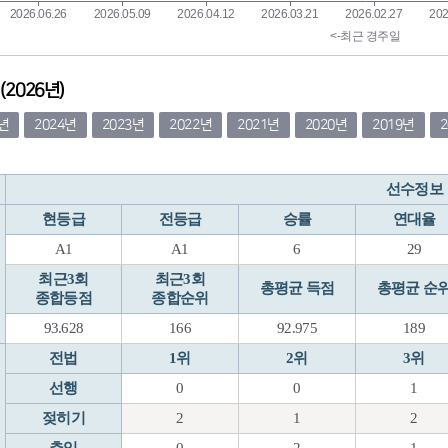
2026년)
5년
2024년
2023년
2022년
2021년
2020년
2019년
선수정보
현등급
전등급
승률
연대율
A1
A1
6
29
최근3회
최근3회
총평균 득점
총평균 순
종합등점
종합순위
93.628
166
92.975
189
전법
1위
2위
3위
선행
0
0
1
젖히기
2
1
2