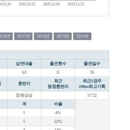
2018년
2017년
2016년
2015년
2014년
삼연대율
출전횟수
출전일수
63
11
35
최근
최근3경주
위
훈련지
동참훈련자
200m최고기록
창원상남
11"22
계
비율
1
4%
5
22%