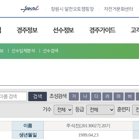
창원시 달천오토캠핑장
자전거문화센터
업
경주정보
선수정보
경주가이드
고
보
선수입체분석
선수검색
초성검색
검색
가
나
다
라
마
바
기수
등급
훈련지
이름
주석진[20130027] 20기
생년월일
1989.04.23