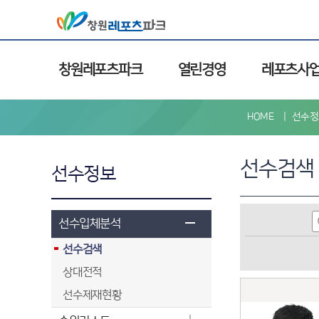
창원레포츠파크
열린경영
레포츠사
HOME
선수정
선수검색
선수정보
선수입체분석
선수검색
상대전적
선수제재현황