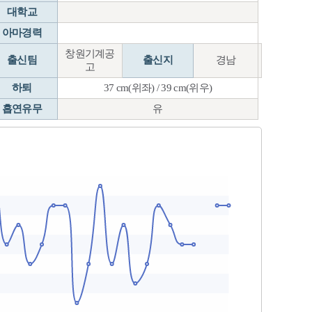
대학교
아마경력
창원기계공
출신팀
출신지
경남
고
하퇴
37 cm(위좌) / 39 cm(위우)
흡연유무
유