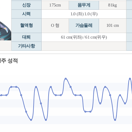
신장
175cm
몸무게
81kg
시력
1.0 (좌) 1.0 (우)
혈액형
O 형
가슴둘레
101 cm
대퇴
61 cm(위좌) / 61 cm(위우)
기타사항