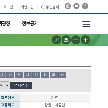
로그인
회원가입
통합검색
객광장
정보공개
사
아
자
차
카
타
파
하
전체선수
결혼여부
기혼
고등학교
창원기계공업