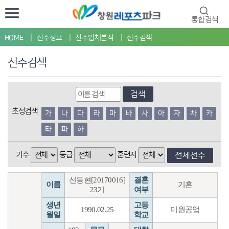
통합검색
HOME
선수정보
선수입체분석
선수검색
선수검색
검색
초성검색
가
나
다
라
마
바
사
아
자
차
카
타
파
하
기수
등급
훈련지
전체선수
신동현[20170016]
결혼
이름
기혼
23기
여부
생년
고등
1990.02.25
미원공업
월일
학교