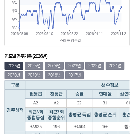
연도별 경주기록 (2026년)
2026년
2025년
2024년
2023년
2022년
2021년
2020년
2019년
2018년
2017년
구분
선수정보
현등급
전등급
승률
연대율
삼연대
A2
A2
22
31
61
경주성적
최근3회
최근3회
총평균 득점
총평균 순위
훈련
종합등점
종합순위
92.925
196
93.604
166
청주