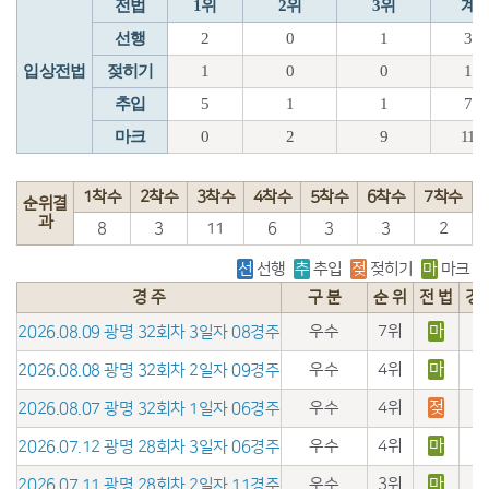
전법
1위
2위
3위
계
선행
2
0
1
3
입상전법
젖히기
1
0
0
1
추입
5
1
1
7
마크
0
2
9
11
1착수
2착수
3착수
4착수
5착수
6착수
7착수
순위결
과
8
3
11
6
3
3
2
선
선행
추
추입
젖
젖히기
마
마크
경 주
구 분
순 위
전 법
경
우수
7위
마
2026.08.09 광명 32회차 3일자 08경주
우수
4위
마
2026.08.08 광명 32회차 2일자 09경주
우수
4위
젖
2026.08.07 광명 32회차 1일자 06경주
우수
4위
마
2026.07.12 광명 28회차 3일자 06경주
우수
3위
마
2026.07.11 광명 28회차 2일자 11경주