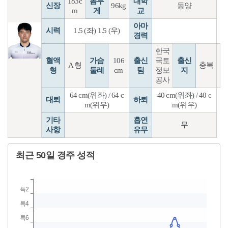
183c
몸무
대학
신장
96kg
동양
m
게
교
아마
시력
1.5 (좌) 1.5 (우)
경력
한국
혈액
가슴
106
출신
국토
출신
A 형
충북
형
둘레
cm
팀
정보
지
공사
64 cm(위좌) / 64 c
40 cm(위좌) / 40 c
대퇴
하퇴
m(위우)
m(위우)
기타
흡연
무
사항
유무