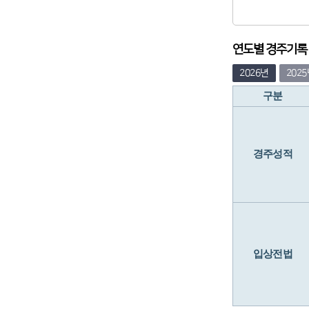
연도별 경주기록 (
2026년
202
구분
경주성적
입상전법