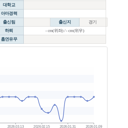
대학교
아마경력
출신팀
출신지
경기
하퇴
- cm(위좌) / - cm(위우)
흡연유무