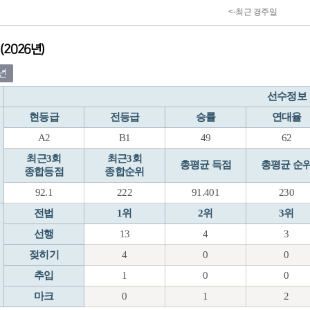
2026년)
5년
선수정보
현등급
전등급
승률
연대율
A2
B1
49
62
최근3회
최근3회
총평균 득점
총평균 순
종합등점
종합순위
92.1
222
91.401
230
전법
1위
2위
3위
선행
13
4
3
젖히기
4
0
0
추입
1
0
0
마크
0
1
2