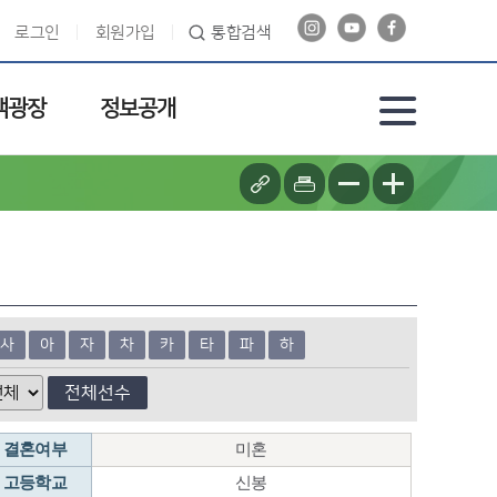
로그인
회원가입
통합검색
객광장
정보공개
사
아
자
차
카
타
파
하
전체선수
결혼여부
미혼
고등학교
신봉