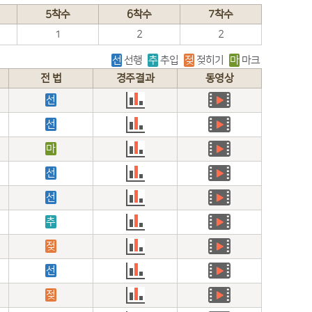
5착수
6착수
7착수
1
2
2
선
선행
추
추입
젖
젖히기
마
마크
전 법
경주결과
동영상
선
선
마
선
선
추
젖
선
젖