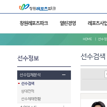
창원레포츠파크
열린경영
레포츠사
HOME
선수정
선수검색
선수정보
선수입체분석
선수검색
상대전적
선수제재현황