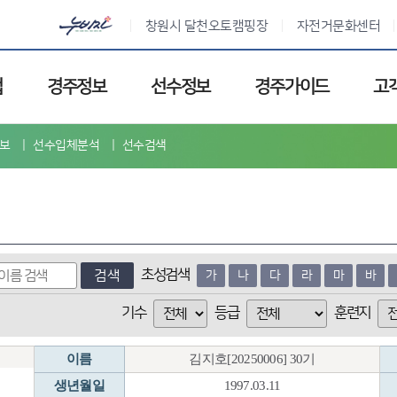
창원시 달천오토캠핑장
자전거문화센터
업
경주정보
선수정보
경주가이드
고
보
선수입체분석
선수검색
초성검색
검색
가
나
다
라
마
바
기수
등급
훈련지
이름
김지호[20250006] 30기
생년월일
1997.03.11