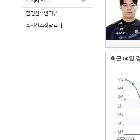
순위리스트
출전선수인터뷰
출전선수상담결과