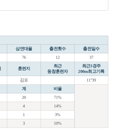
삼연대율
출전횟수
출전일수
76
12
37
최근
최근3경주
위
훈련지
동참훈련자
200m최고기록
김포
11"39
계
비율
20
71%
4
14%
1
3%
3
10%