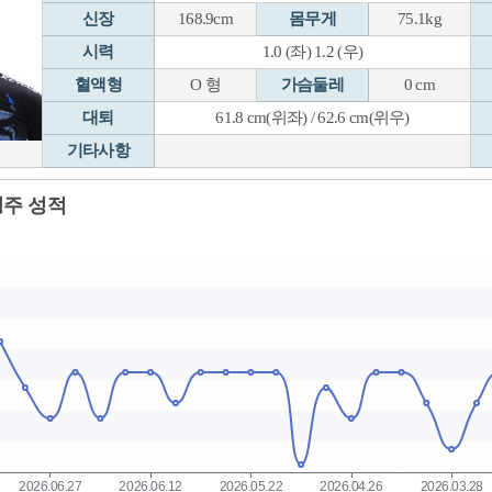
신장
168.9cm
몸무게
75.1kg
시력
1.0 (좌) 1.2 (우)
혈액형
O 형
가슴둘레
0 cm
대퇴
61.8 cm(위좌) / 62.6 cm(위우)
기타사항