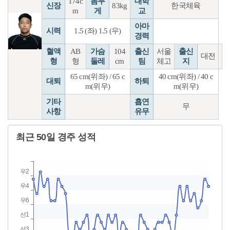
174c
몸무
대학
신장
83kg
한국체육
m
게
교
아마
시력
1.5 (좌) 1.5 (우)
경력
혈액
AB
가슴
104
출신
서울
출신
대전
형
형
둘레
cm
팀
체고
지
65 cm(위좌) / 65 c
40 cm(위좌) / 40 c
대퇴
하퇴
m(위우)
m(위우)
기타
흡연
무
사항
유무