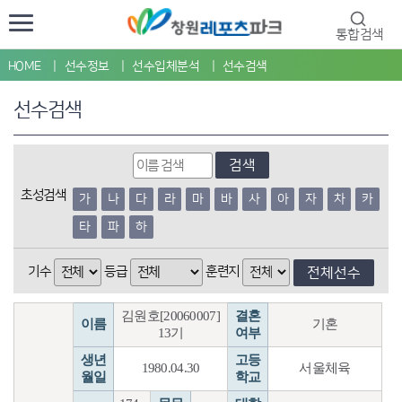
통합검색
HOME
선수정보
선수입체분석
선수검색
선수검색
검색
초성검색
가
나
다
라
마
바
사
아
자
차
카
타
파
하
기수
등급
훈련지
전체선수
김원호[20060007]
결혼
이름
기혼
13기
여부
생년
고등
1980.04.30
서울체육
월일
학교