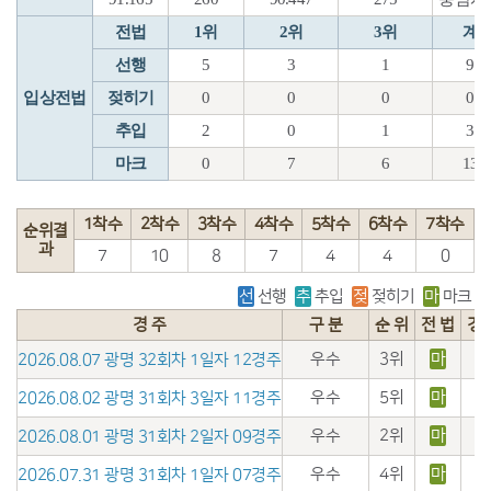
전법
1위
2위
3위
계
선행
5
3
1
9
입상전법
젖히기
0
0
0
0
추입
2
0
1
3
마크
0
7
6
13
1착수
2착수
3착수
4착수
5착수
6착수
7착수
순위결
과
7
10
8
7
4
4
0
선
선행
추
추입
젖
젖히기
마
마크
경 주
구 분
순 위
전 법
경
우수
3위
마
2026.08.07 광명 32회차 1일자 12경주
우수
5위
마
2026.08.02 광명 31회차 3일자 11경주
우수
2위
마
2026.08.01 광명 31회차 2일자 09경주
우수
4위
마
2026.07.31 광명 31회차 1일자 07경주