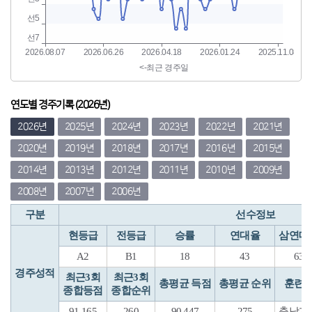
연도별 경주기록 (2026년)
2026년
2025년
2024년
2023년
2022년
2021년
2020년
2019년
2018년
2017년
2016년
2015년
2014년
2013년
2012년
2011년
2010년
2009년
2008년
2007년
2006년
구분
선수정보
현등급
전등급
승률
연대율
삼연대
A2
B1
18
43
63
경주성적
최근3회
최근3회
총평균 득점
총평균 순위
훈련
종합등점
종합순위
91.165
260
90.447
275
충남계