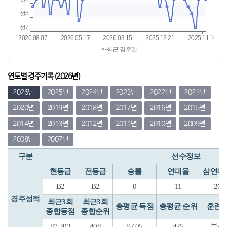
연도별 경주기록 (2026년)
2026년
2025년
2024년
2023년
2022년
2021년
2020년
2019년
2018년
2017년
2016년
2015년
2014년
2013년
2012년
2011년
2010년
2009년
2008년
2007년
구분
선수정보
현등급
전등급
승률
연대율
삼연대
B2
B2
0
11
26
경주성적
최근3회
최근3회
총평균 득점
총평균 순위
훈련
종합등점
종합순위
87.303
408
87.05
425
부산