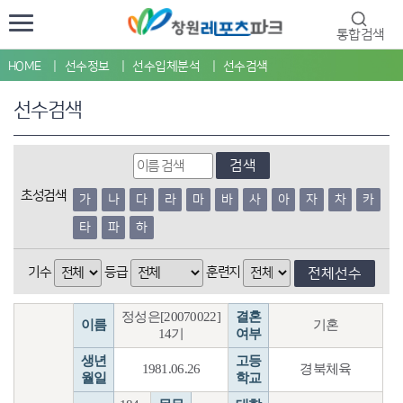
통합검색
HOME
선수정보
선수입체분석
선수검색
선수검색
검색
초성검색
가
나
다
라
마
바
사
아
자
차
카
타
파
하
기수
등급
훈련지
전체선수
정성은[20070022]
결혼
이름
기혼
14기
여부
생년
고등
1981.06.26
경북체육
월일
학교