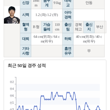
184c
몸무
대학
신장
91kg
안동
m
게
교
아마
시력
1.2 (좌) 1.2 (우)
경력
혈액
가슴
110
출신
경북
출신
B 형
부산
형
둘레
cm
팀
체고
지
64 cm(위좌) / 64 c
40 cm(위좌) / 40 c
대퇴
하퇴
m(위우)
m(위우)
기타
흡연
무
사항
유무