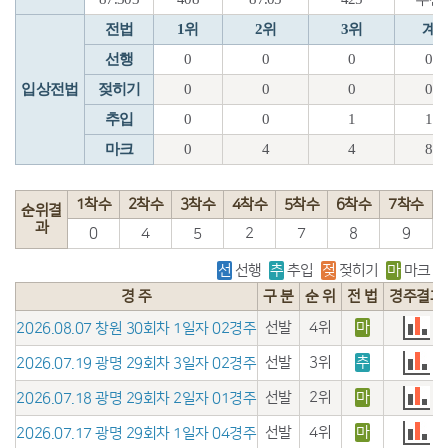
전법
1위
2위
3위
계
선행
0
0
0
0
입상전법
젖히기
0
0
0
0
추입
0
0
1
1
마크
0
4
4
8
1착수
2착수
3착수
4착수
5착수
6착수
7착수
순위결
과
0
4
5
2
7
8
9
선
선행
추
추입
젖
젖히기
마
마크
경 주
구 분
순 위
전 법
경주결과
선발
4위
마
2026.08.07 창원 30회차 1일자 02경주
선발
3위
추
2026.07.19 광명 29회차 3일자 02경주
선발
2위
마
2026.07.18 광명 29회차 2일자 01경주
선발
4위
마
2026.07.17 광명 29회차 1일자 04경주