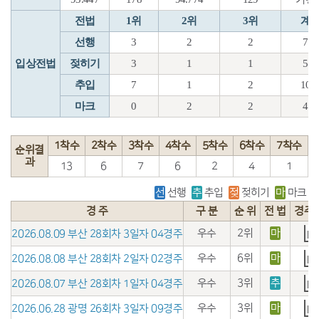
전법
1위
2위
3위
계
선행
3
2
2
7
입상전법
젖히기
3
1
1
5
추입
7
1
2
10
마크
0
2
2
4
1착수
2착수
3착수
4착수
5착수
6착수
7착수
순위결
과
13
6
7
6
2
4
1
선
선행
추
추입
젖
젖히기
마
마크
경 주
구 분
순 위
전 법
경주
우수
2위
마
2026.08.09 부산 28회차 3일자 04경주
우수
6위
마
2026.08.08 부산 28회차 2일자 02경주
우수
3위
추
2026.08.07 부산 28회차 1일자 04경주
우수
3위
마
2026.06.28 광명 26회차 3일자 09경주