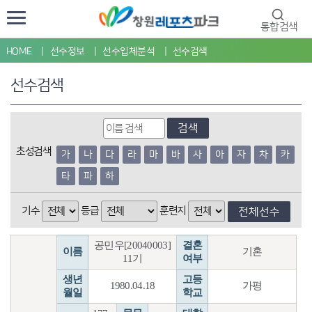
통합검색
HOME
선수정보
선수입체분석
선수검색
선수검색
검색
초성검색
가
나
다
라
마
바
사
아
자
차
카
타
파
하
기수
등급
훈련지
전체선수
공민우[20040003]
결혼
이름
기혼
11기
여부
생년
고등
1980.04.18
가평
월일
학교