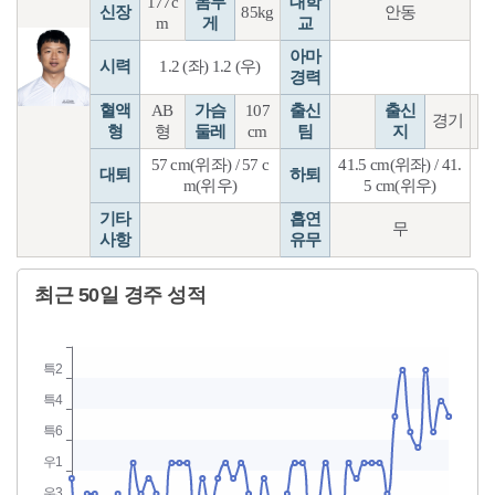
177c
몸무
대학
신장
85kg
안동
m
게
교
아마
시력
1.2 (좌) 1.2 (우)
경력
혈액
AB
가슴
107
출신
출신
경기
형
형
둘레
cm
팀
지
57 cm(위좌) / 57 c
41.5 cm(위좌) / 41.
대퇴
하퇴
m(위우)
5 cm(위우)
기타
흡연
무
사항
유무