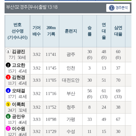
부산 02 경주 [우수] 출발 13:18
경주분석
번호
연
입
기어
200m
승
삼연
선수명
훈련지
대
배수
기록
률
대율
(기수/나이)
율
30
48
60
24
김광진
1
3.92
11”41
광주
(0)
(0)
(0)
(0
7기
50세
고요한
2
3.92
11”45
인천
3
13
37
14
15기
45세
김현경
3
3.93
11”05
대전도안
30
51
70
26
11기
45세
56
61
69
25
오태걸
4
3.92
11”16
부산
(0)
(33)
(33)
(1
17기
41세
이록희
5
3.92
11”52
청주
8
24
38
14
24기
32세
공민우
6
3.93
10”98
가평
33
49
67
26
11기
46세
이수원
7
3.92
11”29
수성
11
15
30
8
12기
46세