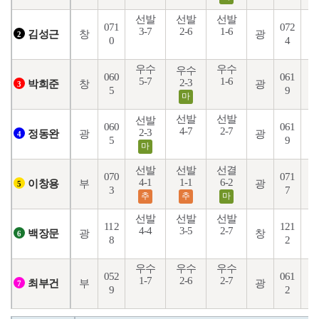
선발
선발
선발
071
072
3-7
2-6
1-6
1
창
광
김성근
2
0
4
우수
우수
우수
060
061
5-7
1-6
1
2-3
창
광
박희준
3
5
9
마
선발
선발
선발
060
061
4-7
2-7
4
2-3
광
광
정동완
4
5
9
마
선발
선발
선결
070
071
4-1
1-1
6-2
5
부
광
이창용
5
3
7
추
추
마
선발
선발
선발
112
121
4-4
3-5
2-7
5
광
창
백장문
6
8
2
우수
우수
우수
052
061
1-7
2-6
2-7
9
부
광
최부건
7
9
2