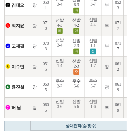
050
052
3-4
3-7
3
6-3
창
부
김태오
2
1
3
마
선발
선발
선발
071
071
4-4
3
4-3
4-2
광
부
최지윤
3
0
7
마
마
선발
선발
선발
070
071
2-4
2-3
1-1
3
광
부
고재필
4
3
7
마
젖
선발
선발
선발
051
061
1-4
1-7
5
2-3
광
창
이수민
5
5
2
추
우수
우수
우수
060
061
2-7
5-6
5-7
6
창
광
윤진철
6
5
9
선발
선발
선발
060
061
3-6
5-6
1-6
4
광
부
허 남
7
5
9
상대전적(승/횟수)