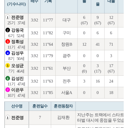
배수
기록
률
대율
(기수/나이)
율
6
9
12
4
전준영
1
3.92
11”77
대구
(67)
(67)
(67)
(2
25기
37세
강동국
2
3.92
11”82
구미
0
6
6
2
6기
52세
정휘성
3
3.92
11”64
창원B
12
41
71
24
11기
47세
김성우
4
3.92
11”79
광주
0
0
3
1
8기
50세
0
3
17
5
오성균
5
3.92
11”61
부산
(0)
(17)
(67)
(4
7기
46세
김성진
6
3.92
11”63
전주
3
16
24
9
11기
47세
이은우
7
3.92
11”85
서울A
0
0
18
6
10기
47세
선수명
훈련일수
훈련동참자
지난주는 트랙에서 스타트 및 
7
김재환
전준영
1
터벌 대시에 중점을 두었습