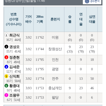
창원 03 경주 [선발] 출발 11:46
경주분석
번호
연
입
기어
200m
승
삼연
선수명
훈련지
대
배수
기록
률
대율
(기수/나이)
율
0
0
0
0
최근식
1
3.92
11”62
미원
(0)
(0)
(0)
(0
16기
44세
9
23
23
8
권성오
2
3.92
11”44
창원성산
(33)
(78)
(78)
(7
15기
41세
정춘현
3
3.92
11”95
인천
0
9
18
6
8기
49세
김세준
4
3.92
11”95
광명
0
0
0
0
12기
47세
신익희
5
3.92
11”74
전주
0
13
50
16
10기
50세
황종대
6
3.93
11”53
충남개인
9
23
46
16
9기
48세
조왕우
7
3.92
11”53
팔당
0
0
6
2
6기
51세