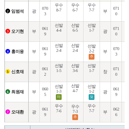
우수
우수
우수
070
071
8-7
6-7
7-7
6
광
부
임범석
2
3
0
선발
선발
선발
061
071
4-4
6-5
1-7
4
부
광
오기현
3
9
0
선발
선발
선발
061
070
2-4
2-4
2
2-2
부
부
홍미웅
4
9
3
추
선발
선발
선발
061
071
1-5
3-6
1-7
3
광
창
신호재
5
2
0
선발
선발
선발
060
061
4-7
1-3
1-2
5
부
광
최원재
6
5
9
마
젖
우수
우수
우수
후
061
062
7-6
7-7
7-3
광
부
오대환
7
9
6
추