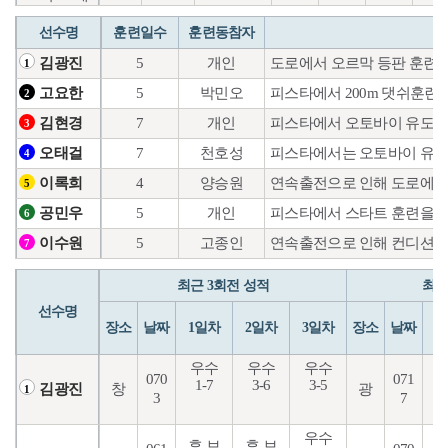
선수명
훈련일수
훈련동참자
5
개인
도로에서 오르막 등판 훈련과
김광진
1
5
박민오
피스타에서 200m 댓쉬훈련
고요한
2
7
개인
피스타에서 오토바이 유도훈
김현경
3
7
천호성
피스타에서는 오토바이 유도 
오태걸
4
4
양승원
연속출전으로 인해 도로에서
이록희
5
5
개인
피스타에서 스타트 훈련을 하
공민우
6
5
고종인
연속출전으로 인해 컨디션 
이수원
7
최근 3회전 성적
최근
선수명
장소
날짜
1일차
2일차
3일차
장소
날짜
1
우수
우수
우수
070
071
1-7
3-6
3-5
1
창
광
김광진
1
3
7
우수
후 보
후 보