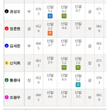
선결
선발
선발
070
071
6-7
5-1
6-2
3
부
광
권성오
2
3
7
선
마
선발
선발
선발
052
061
4-4
3-7
5
2-2
광
부
정춘현
3
9
9
추
선발
선발
선발
060
061
2-7
6-7
1-7
3
부
광
김세준
4
5
2
선발
선발
선발
061
071
2-5
1-2
1-2
3
광
창
신익희
5
2
0
마
마
선발
선발
선발
052
070
1-6
6-5
5-2
1
창
광
황종대
6
9
3
젖
선발
선발
선발
060
061
4-6
3-4
3-5
1
광
부
조왕우
7
5
9