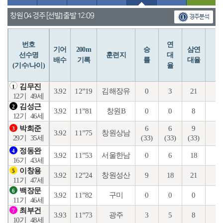
창원 04 경주 [선발] 출발 12:09
경주분석
번호
연
입
기어
200m
승
삼연
선수명
훈련지
대
배수
기록
률
대율
(기수/나이)
율
김무진
1
3.92
12”19
김해장유
0
3
21
7
12기
49세
김성근
2
3.92
11”81
창원B
0
0
8
1
12기
46세
6
6
9
3
박희준
3
3.92
11”75
창원상남
(33)
(33)
(33)
(1
29기
35세
정동완
4
3.92
11”53
서울한남
0
6
18
6
16기
43세
이창용
5
3.92
12”24
창원성산
9
18
21
7
11기
47세
백장문
6
3.92
11”82
구미
0
0
0
0
11기
46세
최부건
7
3.93
11”73
광주
3
5
8
3
10기
48세