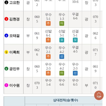
061
070
10-6
6
광
창
고요한
2
2
3
우결
우수
우수
060
070
6-6
5-1
1-3
1
창
광
김현경
3
5
3
추
마
선발
선발
선결
061
062
4
6-1
3-1
5-1
부
광
오태걸
4
9
6
추
젖
젖
우결
우수
우수
062
071
4-5
2-1
4-2
8
부
광
이록희
5
6
7
추
선
우수
우수
우수
060
061
2-3
4-2
2-3
9
창
광
공민우
6
5
9
추
마
선
우수
우수
우수
070
071
1-4
6-6
6-5
6
창
부
이수원
7
3
0
상대전적(승/횟수)