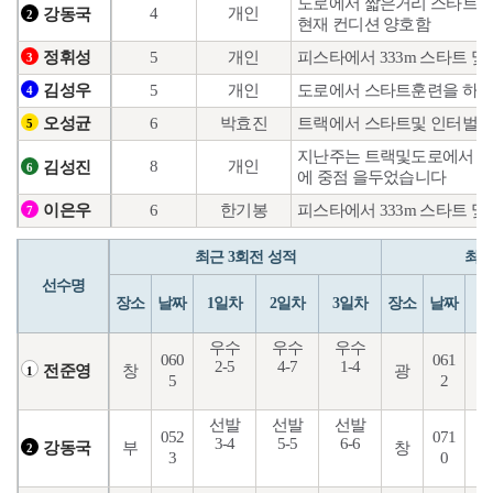
도로에서 짧은거리 스타트 
4
개인
강동국
2
현재 컨디션 양호함
5
개인
피스타에서 333m 스타트 및
정휘성
3
5
개인
도로에서 스타트훈련을 하였
김성우
4
6
박효진
트랙에서 스타트및 인터벌 
오성균
5
지난주는 트랙및도로에서 훈
8
개인
김성진
6
에 중점 을두었습니다
6
한기봉
피스타에서 333m 스타트 및
이은우
7
최근 3회전 성적
최근
선수명
장소
날짜
1일차
2일차
3일차
장소
날짜
1
우수
우수
우수
060
061
2-5
4-7
1-4
1
창
광
전준영
1
5
2
선발
선발
선발
052
071
3-4
5-5
6-6
6
부
창
강동국
2
3
0