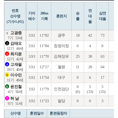
번호
연
입
기어
200m
승
삼연
선수명
훈련지
대
배수
기록
률
대율
(기수/나이)
율
고광종
1
3.92
11”82
광주
18
42
73
24
7기
53세
김태오
2
3.92
11”84
창원의창
0
4
8
2
12기
44세
최지윤
3
3.93
11”70
김해장유
25
38
63
15
12기
42세
고재필
4
3.92
12”17
월평
11
28
64
23
19기
40세
이수민
5
3.92
11”54
대구
0
6
17
3
11기
49세
0
5
5
2
윤진철
6
3.92
11”79
인천검단
(0)
(33)
(33)
(1
4기
56세
허 남
7
3.92
11”23
팔당
0
0
3
1
9기
51세
선수명
훈련일수
훈련동참자