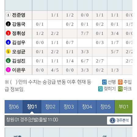
1 / 1
1 / 2
0 / 0
1 / 1
1 / 1
0 / 0
전준영
1
0 / 1
0 / 2
0 / 1
0 / 2
0 / 1
1 / 5
강동국
2
1 / 2
2 / 2
7 / 7
0 / 1
3 / 4
0 / 0
정휘성
3
0 / 0
1 / 1
0 / 7
0 / 3
1 / 7
0 / 3
김성우
4
0 / 1
2 / 2
1 / 1
3 / 3
5 / 7
2 / 2
오성균
5
0 / 1
1 / 1
1 / 4
6 / 7
2 / 7
2 / 3
김성진
6
0 / 0
4 / 5
0 / 0
3 / 3
0 / 2
1 / 3
이은우
7
※ ( ) 안의 수치는 승강급 변동 이후 현재 등
선
선행
추
추입
젖
젖히기
마
마크
급 정보임.
창06
창01
창02
창03
창04
창05
부01
창원 01 경주 [선발] 출발 11:00
경주분석