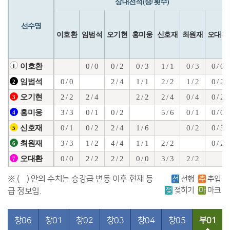
상대전적(승/횟수)
선수명
이호환
임범석
오기현
홍미웅
신호재
최원재
오대환
0 / 0
0 / 2
0 / 3
1 / 1
0 / 3
0 / 0
이호환
1
0 / 0
2 / 4
1 / 1
2 / 2
1 / 2
0 / 2
임범석
2
2 / 2
2 / 4
2 / 2
2 / 4
0 / 4
0 / 2
오기현
3
3 / 3
0 / 1
0 / 2
5 / 6
0 / 1
0 / 0
홍미웅
4
0 / 1
0 / 2
2 / 4
1 / 6
0 / 2
0 / 3
신호재
5
3 / 3
1 / 2
4 / 4
1 / 1
2 / 2
0 / 2
최원재
6
0 / 0
2 / 2
2 / 2
0 / 0
3 / 3
2 / 2
오대환
7
※ ( ) 안의 수치는 승강급 변동 이후 현재 등
선
선행
추
추입
젖
젖히기
마
마크
급 정보임.
창06
창01
창02
창03
창04
창05
부01