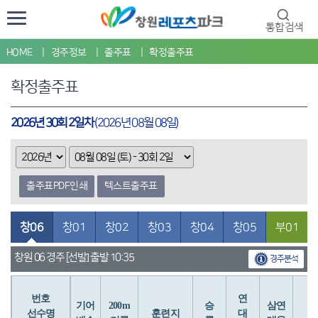
통합검색
HOME
경주정보
출주표
확정출주표
확정출주표
2026년 30회 2일차
(2026년 08월 08일)
출주표PDF인쇄
텍스트출주표
창06
창01
창02
창03
창04
창05
부01
창원 06 경주 [선발] 출발 10:35
경주분석
번호
연
입
기어
200m
승
삼연
선수명
훈련지
대