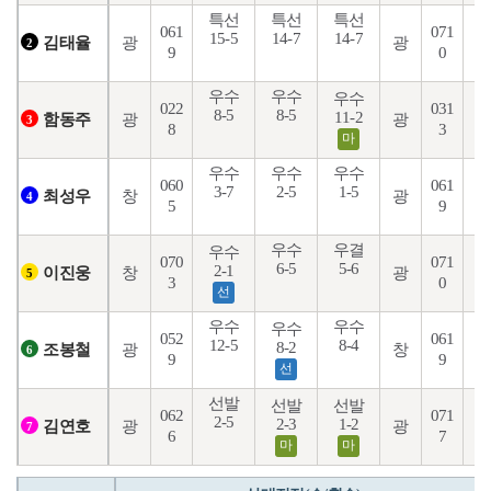
특선
특선
특선
061
071
15-5
14-7
14-7
7
광
광
김태율
2
9
0
우수
우수
우수
022
031
8-5
8-5
8
11-2
광
광
함동주
3
8
3
마
우수
우수
우수
060
061
3-7
2-5
1-5
8
창
광
최성우
4
5
9
우수
우결
우수
070
071
6-5
5-6
2-1
1
창
광
이진웅
5
3
0
선
우수
우수
우수
052
061
12-5
8-4
5
8-2
광
창
조봉철
6
9
9
선
선발
선발
선발
062
071
2-5
1
2-3
1-2
광
광
김연호
7
6
7
마
마