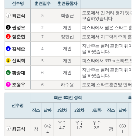
선수명
훈련일수
훈련동참자
도로에서 긴 거리 평지 댓
5
최종근
최근식
1
보강하였습니다
2
개인
피스타에서 짧은 스타트 훈
권성오
2
7
정현섭
도로에서 지구력위주의 훈련
정춘현
3
지난주는 롤러 훈련과 웨이트
4
개인
김세준
4
을 하였습니다.
5
개인
피스타에서 333m 스타트 및
신익희
5
지난주는 롤러 훈련과 웨이트
6
개인
황종대
6
을 하였습니다.
6
하수용
도로에 스타트훈련및 인터벌
조왕우
7
최근 3회전 성적
최근
선수명
장소
날짜
1일차
2일차
3일차
장소
날짜
1
우수
우수
우수
042
050
4-7
1-7
2-5
6
창
광
최근식
1
4
1