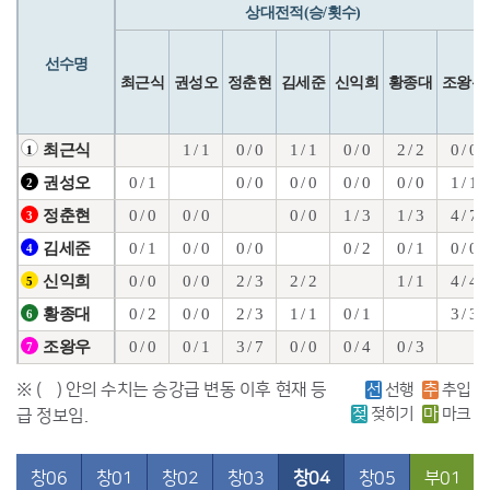
상대전적(승/횟수)
선수명
최근식
권성오
정춘현
김세준
신익희
황종대
조왕우
1 / 1
0 / 0
1 / 1
0 / 0
2 / 2
0 / 0
최근식
1
0 / 1
0 / 0
0 / 0
0 / 0
0 / 0
1 / 1
권성오
2
0 / 0
0 / 0
0 / 0
1 / 3
1 / 3
4 / 7
정춘현
3
0 / 1
0 / 0
0 / 0
0 / 2
0 / 1
0 / 0
김세준
4
0 / 0
0 / 0
2 / 3
2 / 2
1 / 1
4 / 4
신익희
5
0 / 2
0 / 0
2 / 3
1 / 1
0 / 1
3 / 3
황종대
6
0 / 0
0 / 1
3 / 7
0 / 0
0 / 4
0 / 3
조왕우
7
※ ( ) 안의 수치는 승강급 변동 이후 현재 등
선
선행
추
추입
젖
젖히기
마
마크
급 정보임.
창06
창01
창02
창03
창04
창05
부01