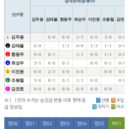
상대전적(승/횟수)
선수명
김두용
김태율
함동주
최성우
이진웅
조봉철
김연호
0 / 0
0 / 0
2 / 5
0 / 0
3 / 6
0 / 0
김두용
1
0 / 0
1 / 1
0 / 0
1 / 3
1 / 1
0 / 0
김태율
2
0 / 0
0 / 1
1 / 1
0 / 0
1 / 1
0 / 0
함동주
3
3 / 5
0 / 0
0 / 1
0 / 0
0 / 1
0 / 0
최성우
4
0 / 0
2 / 3
0 / 0
0 / 0
0 / 0
0 / 0
이진웅
5
3 / 6
0 / 1
0 / 1
1 / 1
0 / 0
0 / 0
조봉철
6
0 / 0
0 / 0
0 / 0
0 / 0
0 / 0
0 / 0
김연호
7
※ ( ) 안의 수치는 승강급 변동 이후 현재 등
선
선행
추
추입
젖
젖히기
마
마크
급 정보임.
창06
창01
창02
창03
창04
창05
부01