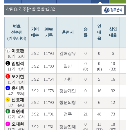
창원 05 경주 [선발] 출발 12:32
경주분석
번호
연
입
기어
200m
승
삼연
선수명
훈련지
대
배수
기록
률
대율
(기수/나이)
율
이호환
1
3.92
11”93
김해장유
0
0
6
2
10기
50세
0
0
10
1
임범석
2
3.92
11”80
일산
(0)
(0)
(33)
(1
11기
49세
오기현
3
3.92
11”54
가평
0
5
16
6
15기
43세
홍미웅
4
3.92
11”78
경남개인
0
16
32
12
4기
56세
신호재
5
3.92
11”90
창원의창
0
6
12
4
8기
49세
최원재
6
3.92
11”91
전주
21
48
73
24
12기
45세
0
11
18
7
오대환
7
3.92
11”61
경남진해
(0)
(33)
(67)
(2
13기
46세