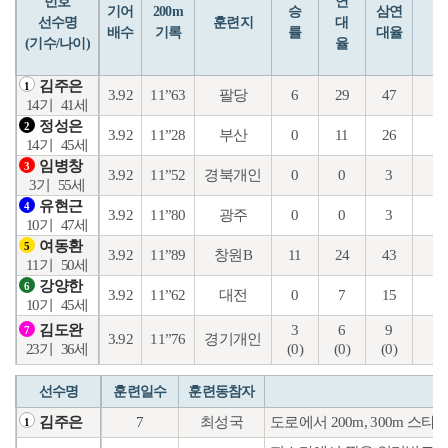
번호
연
입
기어
200m
승
삼연
선수명
훈련지
대
배수
기록
률
대율
(기수/나이)
율
김주은
1
3.92
11”63
팔당
6
29
47
16
14기
41세
정성은
2
3.92
11”28
부산
0
11
26
9
14기
45세
임병창
3
3.92
11”52
경북개인
0
0
3
1
3기
55세
유현근
4
3.92
11”80
광주
0
0
3
1
10기
47세
여동환
5
3.92
11”89
창원B
11
24
43
16
11기
50세
강양한
6
3.92
11”62
대전
0
7
15
4
10기
45세
3
6
9
3
김도완
7
3.92
11”76
경기개인
(0)
(0)
(0)
(0
23기
36세
선수명
훈련일수
훈련동참자
7
최성국
도로에서 200m, 300m 
김주은
1