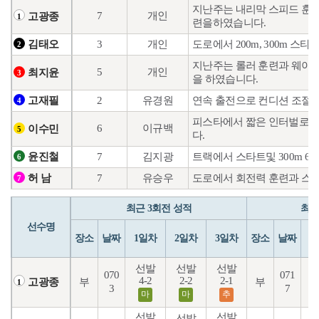
지난주는 내리막 스피드 훈련
7
개인
고광종
1
련을하였습니다.
3
개인
도로에서 200m, 300m 
김태오
2
지난주는 롤러 훈련과 웨이트
5
개인
최지윤
3
을 하였습니다.
2
유경원
연속 출전으로 컨디션 조절에
고재필
4
피스타에서 짧은 인터벌로 컨
6
이규백
이수민
5
다.
7
김지광
트랙에서 스타트및 300m 6
윤진철
6
7
유승우
도로에서 회전력 훈련과 스타
허 남
7
최근 3회전 성적
최근
선수명
장소
날짜
1일차
2일차
3일차
장소
날짜
1
선발
선발
선발
070
071
4-2
2-2
2-1
1
부
부
고광종
1
3
7
마
마
추
선발
선발
선발