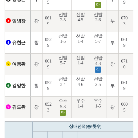
5
9
마
선발
선발
선발
061
070
2-5
4-5
2-6
6
광
부
임병창
3
9
3
선발
선발
선발
052
061
1-5
1-4
5-7
2
창
부
유현근
4
9
9
선발
선발
선발
061
071
5-7
1-4
6
4-3
광
창
여동환
5
9
0
선
선발
선발
선발
052
061
3-4
4-6
2-5
5
창
부
강양한
6
9
9
우수
우수
우수
052
060
1-4
1-5
8
5-3
창
광
김도완
7
3
5
마
상대전적(승/횟수)