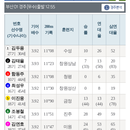
부산 01 경주 [우수] 출발 12:55
경주분석
번호
연
입
기어
200m
승
삼연
선수명
훈련지
대
배수
기록
률
대율
(기수/나이)
율
김두용
1
3.92
11”08
수성
10
26
52
22
27기
30세
7
13
20
6
김태율
2
3.93
11”23
창원상남
(33)
(50)
(83)
(5
28기
27세
함동주
3
3.92
11”08
청평
0
6
35
6
10기
44세
최성우
4
3.92
11”30
창원성산
0
8
19
7
16기
45세
13
13
23
7
이진웅
5
3.92
10”90
금정
(44)
(44)
(78)
(7
18기
41세
조봉철
6
3.93
11”51
진주
28
49
59
23
14기
47세
24
53
65
22
김연호
7
3.92
11”47
미원
(0)
(0)
(0)
(0
19기
37세