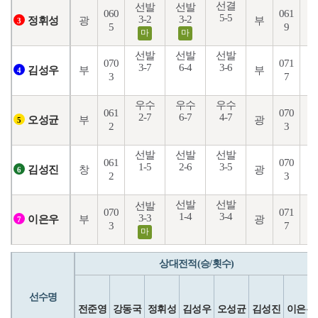
선결
선발
선발
060
061
5-5
3-2
3-2
2
광
부
정휘성
3
5
9
마
마
선발
선발
선발
070
071
3-7
6-4
3-6
2
부
부
김성우
4
3
7
우수
우수
우수
061
070
2-7
6-7
4-7
5
부
광
오성균
5
2
3
선발
선발
선발
061
070
1-5
2-6
3-5
1
창
광
김성진
6
2
3
선발
선발
선발
070
071
1-4
3-4
4
3-3
부
광
이은우
7
3
7
마
상대전적(승/횟수)
선수명
전준영
강동국
정휘성
김성우
오성균
김성진
이은우