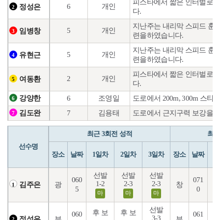
피스타에서 짧은 인터벌로 컨
6
개인
정성은
2
다.
지난주는 내리막 스피드 훈련
5
개인
임병창
3
련을하였습니다.
지난주는 내리막 스피드 훈련
5
개인
유현근
4
련을하였습니다.
피스타에서 짧은 인터벌로 컨
2
개인
여동환
5
다.
6
조영일
도로에서 200m, 300m 
강양한
6
7
김용태
도로에서 근지구력 보강을 위
김도완
7
최근 3회전 성적
최근
선수명
장소
날짜
1일차
2일차
3일차
장소
날짜
1
선발
선발
선발
060
071
1-2
2-3
2-3
6
광
창
김주은
1
5
0
마
마
마
선발
후 보
후 보
060
061
3-3
4
부
부
정성은
2