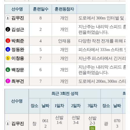
선수명
훈련일수
훈련동참자
8
개인
도로에서 300m 인터벌 및
김무진
1
지난주는 내리막 스피드 훈련
2
개인
김성근
2
련을하였습니다.
4
안재용
다양한 작전 전개를 위해 피
박희준
3
5
개인
피스타에서 333m 스타트 및
정동완
4
7
개인
지난주 피스타에서 긴거리 훈
이창용
5
지난주는 내리막 스피드 훈련
6
개인
백장문
6
련을하였습니다.
7
개인
도로에서 200m, 300m 
최부건
7
최근 3회전 성적
최근
선수명
장소
날짜
1일차
2일차
3일차
장소
날짜
1
선발
선발
선발
061
070
1-6
3-4
4
2-3
창
광
김무진
1
2
3
마