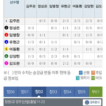
선수명
김주은
정성은
임병창
유현근
여동환
강양한
김도완
0 / 3
0 / 0
2 / 3
2 / 5
2 / 3
0 / 0
김주은
1
3 / 3
0 / 1
1 / 1
2 / 2
5 / 5
0 / 0
정성은
2
0 / 0
1 / 1
0 / 1
1 / 2
1 / 3
0 / 0
임병창
3
1 / 3
0 / 1
1 / 1
0 / 1
0 / 0
0 / 2
유현근
4
3 / 5
0 / 2
1 / 2
1 / 1
1 / 1
0 / 0
여동환
5
1 / 3
0 / 5
2 / 3
0 / 0
0 / 1
0 / 0
강양한
6
0 / 0
0 / 0
0 / 0
2 / 2
0 / 0
0 / 0
김도완
7
※ ( ) 안의 수치는 승강급 변동 이후 현재 등
선
선행
추
추입
젖
젖히기
마
마크
급 정보임.
창06
창01
창02
창03
창04
창05
부01
창원 02 경주 [선발] 출발 11:23
경주분석