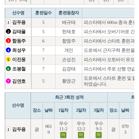
선수명
훈련일수
훈련동참자
5
배규태
피스타에서 600m 종속 훈
김두용
1
5
한재호
피스타에서 오버기어로 긴거
김태율
2
6
함명주
피스타에서 스타트 훈련과 
함동주
3
7
개인
도로에서 근지구력 훈련을 
최성우
4
7
손성진
피스타에서 오토바이 유도 
이진웅
5
7
김경태
피스타에서 주로 선행 연습을
조봉철
6
도로에서 스타트 훈련 및 
5
황영근
김연호
7
하였습니다.
최근 3회전 성적
최근
선수명
장소
날짜
1일차
2일차
3일차
장소
날짜
1
우수
우수
우수
061
070
11-2
12-2
9-3
7
광
광
김두용
1
9
3
마
마
마