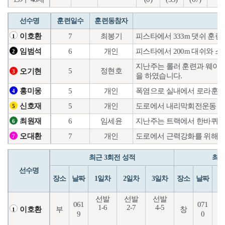
선수명
훈련일수
훈련동참자
7
최봉기
피스타에서 333m 댓쉬 훈련
이호환
1
6
개인
피스타에서 200m 대쉬와 
임범석
2
지난주는 롤러 훈련과 웨이트
5
정현호
오기현
3
을 하였습니다.
5
개인
폭염으로 실내에서 로라훈련
홍미웅
4
5
개인
도로에서 내리막회전운동 및
신호재
5
6
임세윤
지난주는 트랙에서 한바퀴
최원재
6
7
개인
도로에서 근력강화를 위해 
오대환
7
최근 3회전 성적
최근
선수명
장소
날짜
1일차
2일차
3일차
장소
날짜
1
선발
선발
선발
061
071
1-6
2-7
4-5
6
부
창
이호환
1
9
0