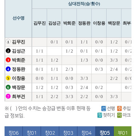
상대전적(승/횟수)
선수명
김무진
김성근
박희준
정동완
이창용
백장문
최부건
0 / 1
0 / 1
1 / 1
0 / 0
1 / 2
0 / 1
김무진
1
1 / 1
1 / 2
0 / 1
0 / 1
1 / 2
0 / 2
김성근
2
1 / 1
1 / 2
1 / 3
0 / 0
3 / 3
0 / 3
박희준
3
0 / 1
1 / 1
2 / 3
0 / 3
2 / 4
0 / 2
정동완
4
0 / 0
1 / 1
0 / 0
3 / 3
2 / 2
0 / 0
이창용
5
1 / 2
1 / 2
0 / 3
2 / 4
0 / 2
0 / 3
백장문
6
1 / 1
2 / 2
3 / 3
2 / 2
0 / 0
3 / 3
최부건
7
※ ( ) 안의 수치는 승강급 변동 이후 현재 등
선
선행
추
추입
젖
젖히기
마
마크
급 정보임.
창06
창01
창02
창03
창04
창05
부01