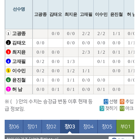
선수명
고광종
김태오
최지윤
고재필
이수민
윤진철
허 남
0 / 0
0 / 0
2 / 2
2 / 2
1 / 1
0 / 0
고광종
1
0 / 0
0 / 0
0 / 0
0 / 0
0 / 0
1 / 1
김태오
2
0 / 0
0 / 0
2 / 3
1 / 2
0 / 1
1 / 1
최지윤
3
0 / 2
0 / 0
1 / 3
0 / 1
0 / 0
0 / 0
고재필
4
0 / 2
0 / 0
1 / 2
1 / 1
0 / 0
1 / 1
이수민
5
0 / 1
0 / 0
1 / 1
0 / 0
0 / 0
0 / 0
윤진철
6
0 / 0
0 / 1
0 / 1
0 / 0
0 / 1
0 / 0
허 남
7
※ ( ) 안의 수치는 승강급 변동 이후 현재 등
선
선행
추
추입
젖
젖히기
마
마크
급 정보임.
창06
창01
창02
창03
창04
창05
부01