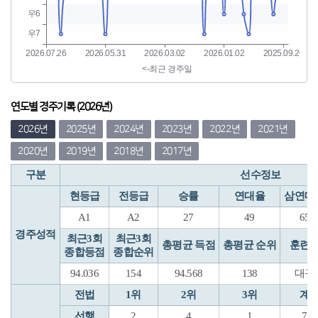
연도별 경주기록 (2026년)
2026년
2025년
2024년
2023년
2022년
2021년
2020년
2019년
2018년
2017년
구분
선수정보
현등급
전등급
승률
연대율
삼연대
A1
A2
27
49
65
경주성적
최근3회
최근3회
총평균 득점
총평균 순위
훈련
종합등점
종합순위
94.036
154
94.568
138
대구
전법
1위
2위
3위
계
선행
2
4
1
7