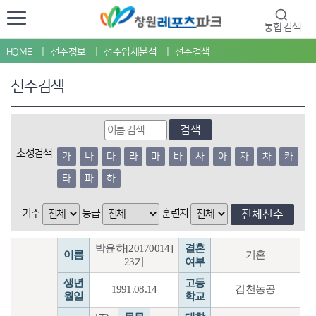
통합검색
HOME
선수정보
선수입체분석
선수검색
선수검색
검색
초성검색
가
나
다
라
마
바
사
아
자
차
카
타
파
하
기수
등급
훈련지
전체선수
박윤하[20170014]
결혼
이름
기혼
23기
여부
생년
고등
1991.08.14
김천농공
월일
학교