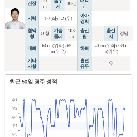
173c
몸무
대학
신장
80kg
m
게
교
아마
시력
1.0 (좌) 1.2 (우)
경력
혈액
가슴
103
출신
출신
O 형
경남
형
둘레
cm
팀
지
64 cm(위좌) / 65 c
40 cm(위좌) / 39 c
대퇴
하퇴
m(위우)
m(위우)
기타
흡연
유
사항
유무