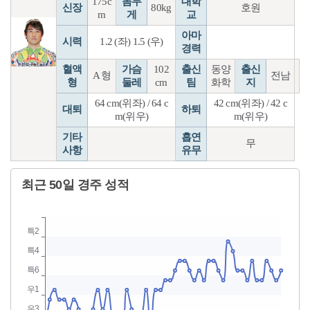
175c
몸무
대학
신장
80kg
호원
m
게
교
아마
시력
1.2 (좌) 1.5 (우)
경력
혈액
가슴
102
출신
동양
출신
A 형
전남
형
둘레
cm
팀
화학
지
64 cm(위좌) / 64 c
42 cm(위좌) / 42 c
대퇴
하퇴
m(위우)
m(위우)
기타
흡연
무
사항
유무