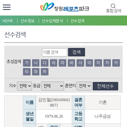
통합검색
HOME
선수정보
선수입체분석
선수검색
선수검색
검색
초성검색
가
나
다
라
마
바
사
아
자
차
카
타
파
하
기수
등급
훈련지
전체선수
김민철[20010004]
결혼
이름
기혼
08기
여부
생년
고등
1979.06.26
나주금성
월일
학교