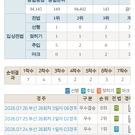
종합등점
종합순위
94.145
149
94.402
143
광주
전법
1위
2위
3위
계
선행
1
0
2
3
입상전법
젖히기
1
1
1
3
추입
5
2
0
7
마크
0
1
2
3
1착수
2착수
3착수
4착수
5착수
6착수
7착수
순위결
과
7
4
5
2
2
3
2
선
선행
추
추입
젖
젖히기
마
마크
경 주
구 분
순 위
전 법
경주
우수결승
6위
마
2026.07.26 부산 26회차 3일자 06경주
우수
2위
마
2026.07.25 부산 26회차 2일자 02경주
우수
1위
추
2026.07.24 부산 26회차 1일자 03경주