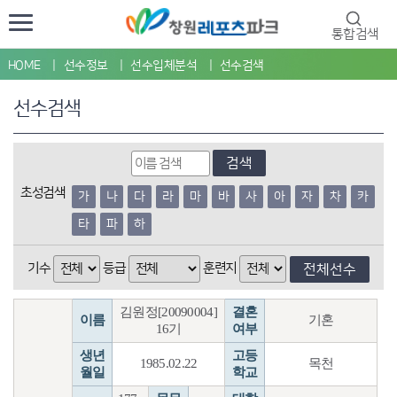
통합검색
HOME
선수정보
선수입체분석
선수검색
선수검색
검색
초성검색
가
나
다
라
마
바
사
아
자
차
카
타
파
하
기수
등급
훈련지
전체선수
김원정[20090004]
결혼
이름
기혼
16기
여부
생년
고등
1985.02.22
목천
월일
학교