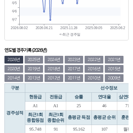
연도별 경주기록 (2026년)
2026년
2025년
2024년
2023년
2022년
2021년
2020년
2019년
2018년
2017년
2016년
2015년
2014년
2013년
2012년
2011년
2010년
2009년
구분
선수정보
현등급
전등급
승률
연대율
삼연대
A1
A1
25
46
71
경주성적
최근3회
최근3회
총평균 득점
총평균 순위
훈련
종합등점
종합순위
95.748
91
95.162
107
월평