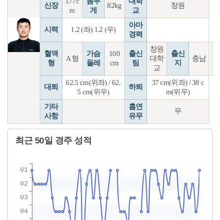
177c
몸무
대학
신장
82kg
창원
m
게
교
아마
시력
1.2 (좌) 1.2 (우)
경력
창원
혈액
가슴
100
출신
출신
A 형
대학
충남
형
둘레
cm
팀
지
교
62.5 cm(위좌) / 62.
37 cm(위좌) / 38 c
대퇴
하퇴
5 cm(위우)
m(위우)
기타
흡연
무
사항
유무