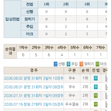
전법
1위
2위
3위
계
선행
0
0
0
0
입상전법
젖히기
0
1
0
1
추입
6
2
1
9
마크
0
2
5
7
1착수
2착수
3착수
4착수
5착수
6착수
7착수
순위결
과
6
5
6
4
1
1
1
선
선행
추
추입
젖
젖히기
마
마크
경 주
구 분
순 위
전 법
경주
우수
1위
추
2026.08.02 광명 31회차 3일자 10경주
우수
2위
추
2026.08.01 광명 31회차 2일자 08경주
우수
2위
마
2026.07.31 광명 31회차 1일자 09경주
우수결승
2위
마
2026.07.19 창원 27회차 3일자 05경주