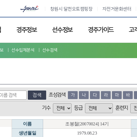
창원시 달천오토캠핑장
자전거문화센터
업
경주정보
선수정보
경주가이드
고
보
선수입체분석
선수검색
초성검색
검색
가
나
다
라
마
바
기수
등급
훈련지
이름
조봉철[20070024] 14기
생년월일
1979.08.23