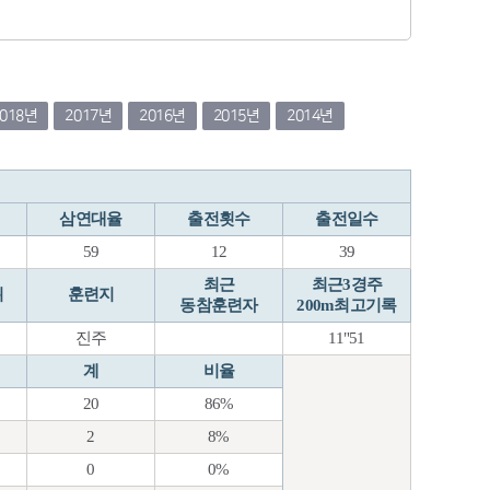
2018년
2017년
2016년
2015년
2014년
삼연대율
출전횟수
출전일수
59
12
39
최근
최근3경주
위
훈련지
동참훈련자
200m최고기록
진주
11"51
계
비율
20
86%
2
8%
0
0%