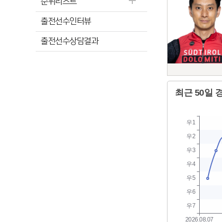
순위리스트
출전선수인터뷰
출전선수상담결과