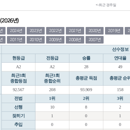
2026년)
5년
2024년
2023년
2022년
2021년
2020년
2019년
2년
2011년
2010년
2009년
2008년
2007년
선수정보
현등급
전등급
승률
연대율
A2
A2
28
49
최근3회
최근3회
총평균 득점
총평균 순
종합등점
종합순위
92.567
208
93.909
158
전법
1위
2위
3위
선행
10
8
2
젖히기
1
0
1
추입
0
0
0