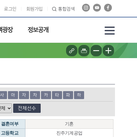
로그인
회원가입
통합검색
객광장
정보공개
사
아
자
차
카
타
파
하
전체선수
결혼여부
기혼
고등학교
진주기계공업