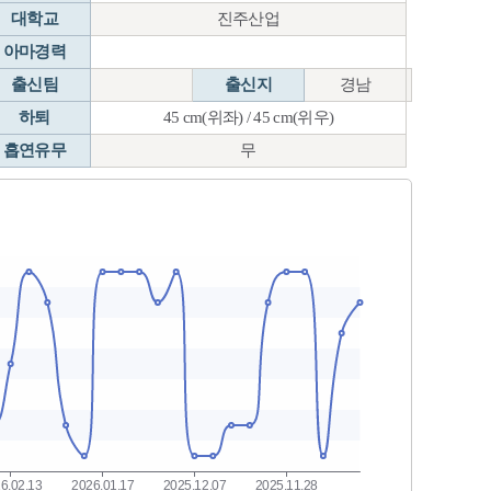
대학교
진주산업
아마경력
출신팀
출신지
경남
하퇴
45 cm(위좌) / 45 cm(위우)
흡연유무
무