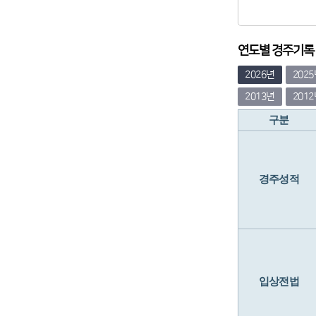
연도별 경주기록 (
2026년
202
2013년
201
구분
경주성적
입상전법