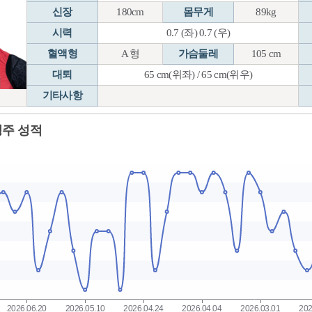
신장
180cm
몸무게
89kg
시력
0.7 (좌) 0.7 (우)
혈액형
A 형
가슴둘레
105 cm
대퇴
65 cm(위좌) / 65 cm(위우)
기타사항