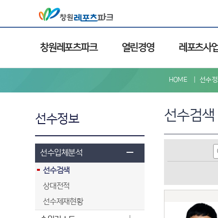
창원레포츠파크
열린경영
레포츠사
HOME
선수정
선수검색
선수정보
선수입체분석
선수검색
상대전적
선수제재현황