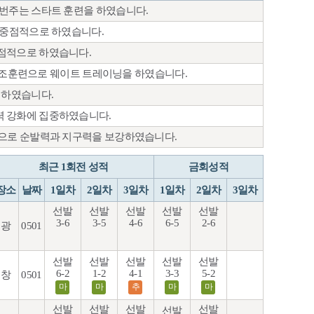
이번주는 스타트 훈련을 하였습니다.
 중점적으로 하였습니다.
점적으로 하였습니다.
, 보조훈련으로 웨이트 트레이닝을 하였습니다.
 하였습니다.
력 강화에 집중하였습니다.
련으로 순발력과 지구력을 보강하였습니다.
최근 1회전 성적
금회성적
장소
날짜
1일차
2일차
3일차
1일차
2일차
3일차
선발
선발
선발
선발
선발
3-6
3-5
4-6
6-5
2-6
광
0501
선발
선발
선발
선발
선발
6-2
1-2
4-1
3-3
5-2
창
0501
마
마
추
마
마
선발
선발
선발
선발
선발