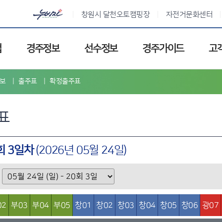
창원시 달천오토캠핑장
자전거문화센터
업
경주정보
선수정보
경주가이드
고
보
출주표
확정출주표
표
0회 3일차
(2026년 05월 24일)
02
부03
부04
부05
창01
창02
창03
창04
창05
창06
광07