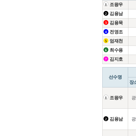
조왕우
1
김용남
2
김용묵
3
전영조
4
엄재천
5
최수용
6
김지호
7
선수명
장
광
조왕우
1
광
김용남
2