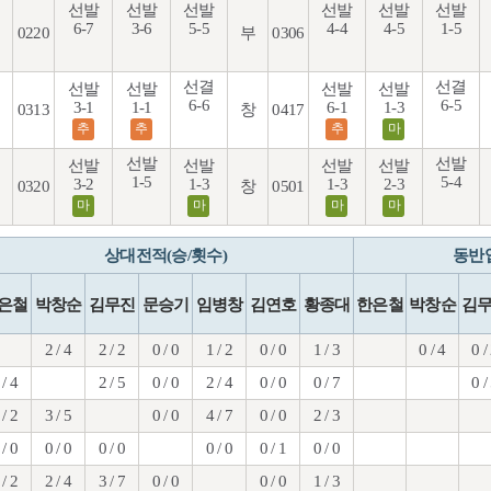
선발
선발
선발
선발
선발
선발
6-7
3-6
5-5
4-4
4-5
1-5
0220
부
0306
선결
선결
선발
선발
선발
선발
6-6
6-5
3-1
1-1
6-1
1-3
0313
창
0417
추
추
추
마
선발
선발
선발
선발
선발
선발
1-5
5-4
3-2
1-3
1-3
2-3
0320
창
0501
마
마
마
마
상대전적(승/횟수)
동반
은철
박창순
김무진
문승기
임병창
김연호
황종대
한은철
박창순
김
2 / 4
2 / 2
0 / 0
1 / 2
0 / 0
1 / 3
0 / 4
0 /
 / 4
2 / 5
0 / 0
2 / 4
0 / 0
0 / 7
0 /
 / 2
3 / 5
0 / 0
4 / 7
0 / 0
2 / 3
 / 0
0 / 0
0 / 0
0 / 0
0 / 1
0 / 0
 / 2
2 / 4
3 / 7
0 / 0
0 / 0
1 / 3