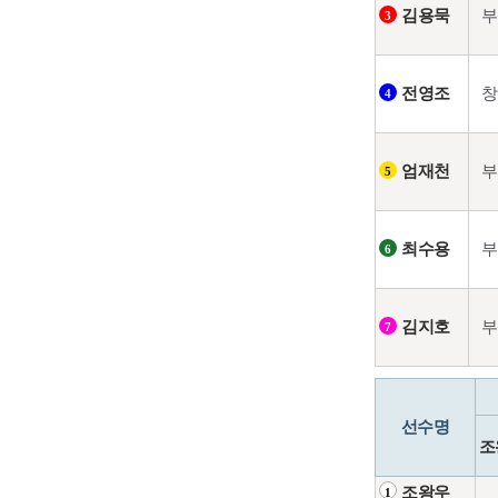
부
김용묵
3
창
전영조
4
부
엄재천
5
부
최수용
6
부
김지호
7
선수명
조
조왕우
1