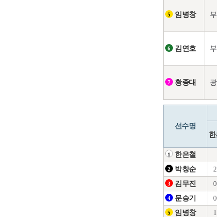
부
임병창
5
부
김연호
6
광
황종대
7
선수명
한
한은철
1
2
박창순
2
0
김무진
3
0
문승기
4
1
임병창
5