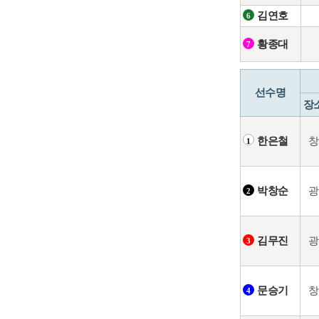
김연호
6
황종대
7
선수명
장
창
한은철
1
광
박창순
2
광
김무진
3
창
문승기
4