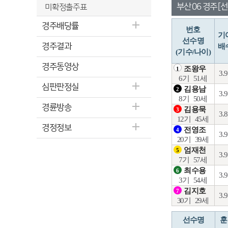
부산 06 경주 [선
미확정출주표
경주배당률
번호
기
선수명
경주결과
배
(기수/나이)
경주동영상
조왕우
1
3.
6기
51세
심판판정실
김용남
2
3.
8기
50세
경륜방송
김용묵
3
3.
12기
45세
경정정보
전영조
4
3.
20기
39세
엄재천
5
3.
7기
57세
최수용
6
3.
3기
54세
김지호
7
3.
30기
29세
선수명
훈