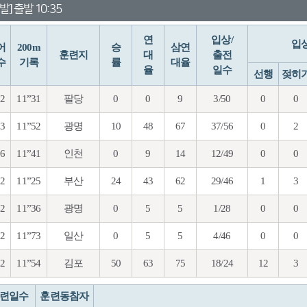
발] 출발 10:35
연
입상/
입
어
200m
승
삼연
훈련지
대
출전
수
기록
률
대율
율
일수
선행
젖히
92
11”31
팔당
0
0
9
3/50
0
0
93
11”52
광명
10
48
67
37/56
0
2
86
11”41
인천
0
9
14
12/49
0
0
92
11”25
부산
24
43
62
29/46
1
3
92
11”36
광명
0
5
5
1/28
0
0
92
11”73
일산
0
5
5
4/46
0
0
92
11”54
김포
50
63
75
18/24
12
3
련일수
훈련동참자