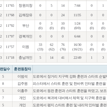
92
11”65
창원의창
0
5
14
7/44
0
1
92
11”68
김해장유
0
0
24
11/35
0
0
0
3
10
1/24
0
0
92
11”92
부산
(0)
(0)
(0)
(0/0)
(0)
(0)
92
11”97
경북개인
0
0
0
6/44
0
0
33
62
76
16/30
0
0
92
11”57
미원
(33)
(62)
(76)
(16/21)
(0)
(0)
93
11”18
충남개인
5
14
41
22/49
1
3
련일수
훈련동참자
5
이범석
도로에서 장거리 지구력 강화 훈련과 스타트 순발
8
김주원
피스타에서 스타트 훈련 및 한바퀴 인터벌 훈련을
5
이흥주
도로에서 등판 훈련과 스타트 훈련을 하였고, 보
7
개인
도로에서 복귀에 대비해서 체력 및 지구력 훈련을
5
개인
도로에서 평지 스타트 훈련 및 내리막 인터벌 훈련