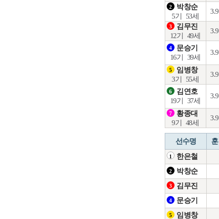
박창순
2
3.
5기
53세
김무진
3
3.
12기
49세
문승기
4
3.
16기
39세
임병창
5
3.
3기
55세
김연호
6
3.
19기
37세
황종대
7
3.
9기
48세
선수명
훈
한은철
1
박창순
2
김무진
3
문승기
4
임병창
5