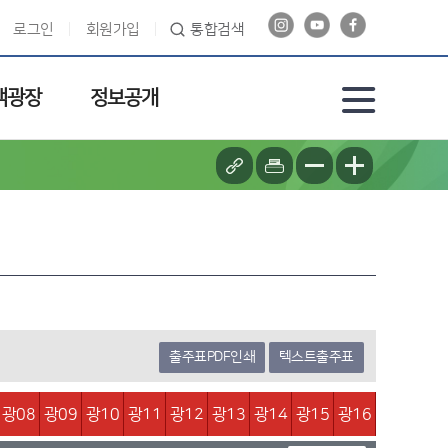
로그인
회원가입
통합검색
객광장
정보공개
출주표PDF인쇄
텍스트출주표
광08
광09
광10
광11
광12
광13
광14
광15
광16