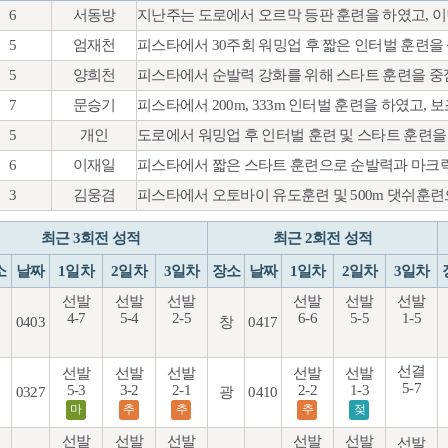
6
서동방
지난주는 도로에서 오르막 등판 훈련을 하였고, 
5
엄재천
피스타에서 30주회 워밍업 후 짧은 인터벌 훈련을
5
양희천
피스타에서 순발력 강화를 위해 스타트 훈련을 중
7
문승기
피스타에서 200m, 333m 인터벌 훈련을 하였고
5
개인
도로에서 워밍업 후 인터벌 훈련 및 스타트 훈련을
6
이재일
피스타에서 짧은 스타트 훈련으로 순발력과 마크
3
김웅겸
피스타에서 오토바이 유도훈련 및 500m 댓쉬훈
최근 3회전 성적
최근 2회전 성적
소
날짜
1일차
2일차
3일차
장소
날짜
1일차
2일차
3일차
선발
선발
선발
선발
선발
선발
4-7
5-4
2-5
6-6
5-5
1-5
0403
창
0417
선결
선발
선발
선발
선발
선발
5-7
5-3
3-2
2-1
2-2
1-3
0327
광
0410
마
추
추
추
젖
선발
선발
선발
선발
선발
선발