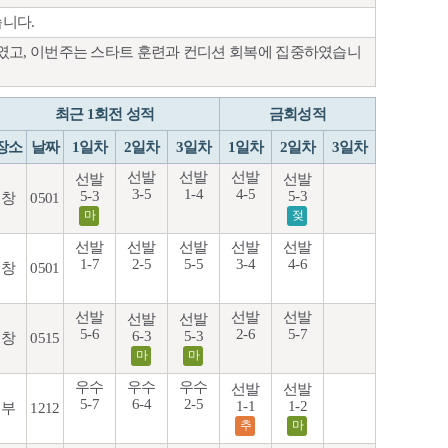
니다.
였고, 이번주는 스타트 훈련과 컨디션 회복에 집중하였습니
최근 1회전 성적
금회성적
장소
날짜
1일차
2일차
3일차
1일차
2일차
3일차
선발
선발
선발
선발
선발
3-5
1-4
4-5
5-3
5-3
창
0501
마
젖
선발
선발
선발
선발
선발
1-7
2-5
5-5
3-4
4-6
창
0501
선발
선발
선발
선발
선발
5-6
2-6
5-7
6-3
5-3
창
0515
마
마
우수
우수
우수
선발
선발
5-7
6-4
2-5
1-1
1-2
부
1212
추
마