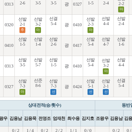
2-6
3-5
3-5
1-5
2-4
2-2
0313
광
0327
마
선결
선발
선발
선발
선발
선발
5-4
4-4
2-4
2-1
3-2
2-3
0320
광
0410
추
마
마
선발
선발
선발
선발
선발
선발
1-5
1-4
2-6
5-4
4-7
1-6
0410
광
0417
선발
선발
선발
선발
선발
선발
3-5
5-7
1-5
5-4
4-4
3-2
0313
광
0410
마
선준
선결
선발
선발
선발
선발
8-6
5-4
7-3
7-3
5-1
2-1
0327
광
0424
마
선
선
선
상대전적(승/횟수)
동반
왕우
김용남
김용묵
전영조
엄재천
최수용
김지호
조왕우
김용남
김
0 / 2
1 / 4
0 / 2
2 / 2
1 / 1
0 / 0
0 / 2
0 /