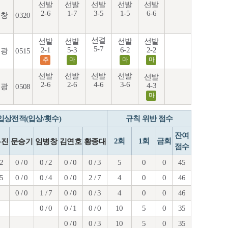
선발
선발
선발
선발
선발
2-6
1-7
3-5
1-5
6-6
창
0320
선결
선발
선발
선발
선발
5-7
2-1
5-3
6-2
2-2
광
0515
추
마
마
마
선발
선발
선발
선발
선발
2-6
2-6
4-6
3-6
4-3
광
0508
마
입상전적(입상/횟수)
규칙 위반 점수
잔여
2회
1회
금회
무진
문승기
임병창
김연호
황종대
점수
 2
0 / 0
0 / 2
0 / 0
0 / 3
5
0
0
45
 5
0 / 0
0 / 4
0 / 0
2 / 7
4
0
0
46
0 / 0
1 / 7
0 / 0
0 / 3
4
0
0
46
0 / 0
0 / 1
0 / 0
10
5
0
35
0 / 0
0 / 3
10
5
0
35