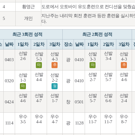
4
황영근
도로에서 오토바이 유도훈련으로 컨디션을 맞췄습
지난주는 내리막 회전 훈련과 등판 훈련을 실시하
5
개인
다.
최근 3회전 성적
최근 2회전 성적
소
날짜
1일차
2일차
3일차
장소
날짜
1일차
2일차
3일차
선발
선발
선발
선발
선발
선발
2-6
3-4
5-3
4-3
3-3
4-3
0403
광
0410
마
추
마
추
선발
선발
선발
선발
선발
선발
4-4
2-7
5-7
4-6
1-3
2-2
0320
광
0410
마
젖
선발
선발
선발
선발
선발
선발
4-6
4-7
1-7
5-7
6-6
2-4
0424
창
0501
우수
우수
우수
우수
우수
우수
3-5
4-4
4-7
11-7
11-7
8-7
1114
광
1128