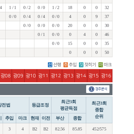
 4
1 / 1
0 / 2
0 / 0
1 / 2
18
0
0
32
0 / 0
0 / 4
0 / 4
0 / 0
4
0
9
37
0 / 0
0 / 0
0 / 0
20
0
0
30
0 / 1
0 / 0
0
4
0
46
0 / 0
15
0
0
35
0
0
0
50
선
선행
추
추입
젖
젖히기
마
마크
광08
광09
광10
광11
광12
광13
광14
광15
광16
경주분석
최근3회
최근3회
상전법
등급조정
평균득점
종합
순위
기
추입
마크
현재
이전
부산
종합
3
4
B2
B2
82.56
85.85
452/575