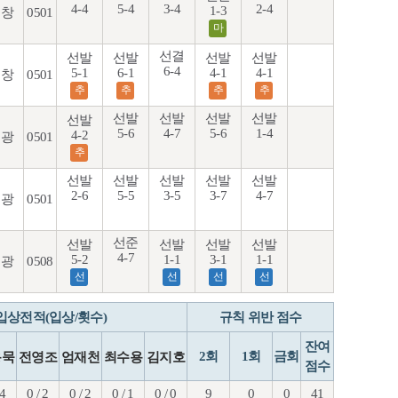
4-4
5-4
3-4
2-4
1-3
창
0501
마
선결
선발
선발
선발
선발
6-4
5-1
6-1
4-1
4-1
창
0501
추
추
추
추
선발
선발
선발
선발
선발
5-6
4-7
5-6
1-4
4-2
광
0501
추
선발
선발
선발
선발
선발
2-6
5-5
3-5
3-7
4-7
광
0501
선준
선발
선발
선발
선발
4-7
5-2
1-1
3-1
1-1
광
0508
선
선
선
선
입상전적(입상/횟수)
규칙 위반 점수
잔여
2회
1회
금회
용묵
전영조
엄재천
최수용
김지호
점수
 4
0 / 2
0 / 2
0 / 1
0 / 0
9
0
0
41