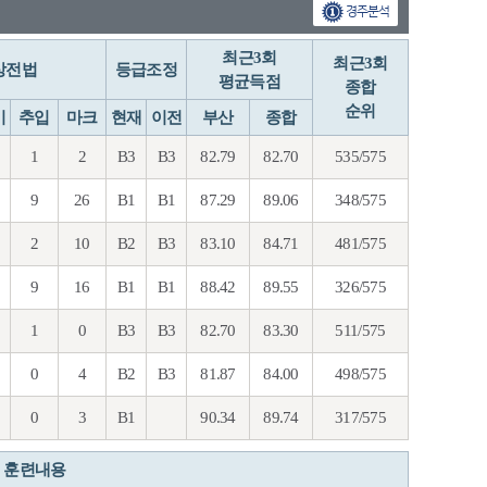
경주분석
최근3회
최근3회
상전법
등급조정
평균득점
종합
순위
기
추입
마크
현재
이전
부산
종합
1
2
B3
B3
82.79
82.70
535/575
9
26
B1
B1
87.29
89.06
348/575
2
10
B2
B3
83.10
84.71
481/575
9
16
B1
B1
88.42
89.55
326/575
1
0
B3
B3
82.70
83.30
511/575
0
4
B2
B3
81.87
84.00
498/575
0
3
B1
90.34
89.74
317/575
훈련내용