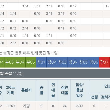
 / 2
3 / 4
1 / 1
2 / 2
0 / 0
0 / 2
1 /
 / 4
1 / 4
0 / 0
2 / 4
3 / 4
0 / 0
 / 2
0 / 1
0 / 0
0 / 0
0 / 0
0 / 0
 / 2
0 / 2
2 / 4
0 / 0
0 / 1
0 / 0
 / 1
0 / 0
1 / 4
0 / 0
1 / 1
0 / 0
 / 0
2 / 2
0 / 0
0 / 0
0 / 0
0 / 0
치는 승강급 변동 이후 현재 등급 정보임.
02
부03
부04
부05
창01
창02
창03
창04
창05
창06
광07
발] 출발 11:00
연
입상/
입
어
200m
승
삼연
훈련지
대
출전
수
기록
률
대율
율
일수
선행
젖히
92
11”69
가평
0
0
24
8/30
0
1