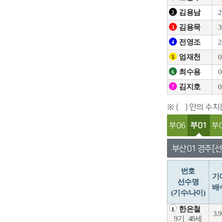
2
김용남
2
3
김용묵
3
2
전영조
4
0
엄재천
5
0
최수용
6
0
김지호
7
※ ( ) 안의 수
부06
부01
부
부산 01 경주 [선
번호
기
선수명
배
(기수/나이)
한은철
1
3.
9기
48세