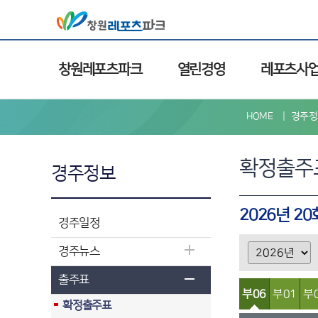
창원레포츠파크
열린경영
레포츠사
HOME
경주정
확정출주
경주정보
2026년 2
경주일정
경주뉴스
출주표
부06
부01
부
확정출주표