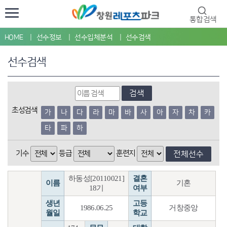
통합검색
HOME
선수정보
선수입체분석
선수검색
선수검색
검색
초성검색
가
나
다
라
마
바
사
아
자
차
카
타
파
하
기수
등급
훈련지
전체선수
하동성[20110021]
결혼
이름
기혼
18기
여부
생년
고등
1986.06.25
거창중앙
월일
학교