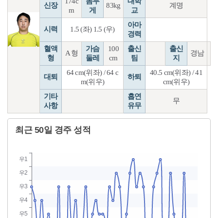
174c
몸무
대학
신장
83kg
계명
m
게
교
아마
시력
1.5 (좌) 1.5 (우)
경력
혈액
가슴
100
출신
출신
A 형
경남
형
둘레
cm
팀
지
64 cm(위좌) / 64 c
40.5 cm(위좌) / 41
대퇴
하퇴
m(위우)
cm(위우)
기타
흡연
무
사항
유무