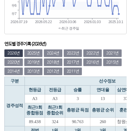
연도별 경주기록 (2026년)
2026년
2025년
2024년
2023년
2022년
2021년
2020년
2019년
2018년
2017년
2016년
2015년
2014년
2013년
2012년
2011년
구분
선수정보
현등급
전등급
승률
연대율
삼연대
A3
A3
3
13
37
경주성적
최근3회
최근3회
총평균 득점
총평균 순위
훈련
종합등점
종합순위
89.438
324
90.763
260
창원상
전법
1위
2위
3위
계