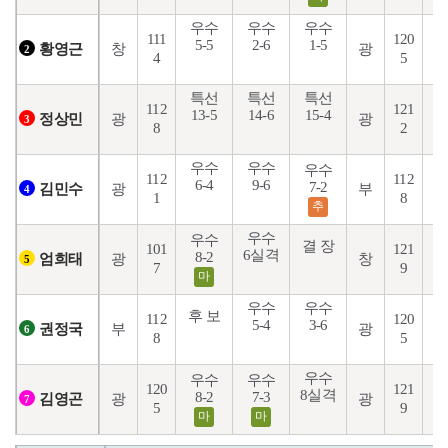
우수
우수
우수
111
120
5-5
2-6
1-5
8
창
광
황영근
2
4
5
특선
특선
특선
112
121
13-5
14-6
15-4
1
광
광
정상민
3
8
2
우수
우수
우수
112
112
6-4
9-6
7-2
2
광
부
김민수
4
1
8
추
우수
우수
결 장
101
121
6실격
8-2
3
광
창
엄희태
5
7
9
마
우수
우수
후 보
112
120
5-4
3-6
6
부
광
권정국
6
8
5
우수
우수
우수
후
120
121
8실격
8-2
7-3
광
광
김영곤
7
5
9
마
마