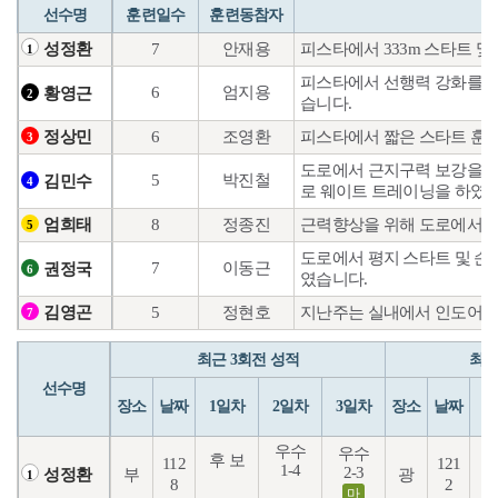
선수명
훈련일수
훈련동참자
7
안재용
피스타에서 333m 스타트 및
성정환
1
피스타에서 선행력 강화를 위
6
엄지용
황영근
2
습니다.
6
조영환
피스타에서 짧은 스타트 훈
정상민
3
도로에서 근지구력 보강을 위
5
박진철
김민수
4
로 웨이트 트레이닝을 하였습
8
정종진
근력향상을 위해 도로에서 
엄희태
5
도로에서 평지 스타트 및 순
7
이동근
권정국
6
였습니다.
5
정현호
지난주는 실내에서 인도어 
김영곤
7
최근 3회전 성적
최근
선수명
장소
날짜
1일차
2일차
3일차
장소
날짜
1
우수
우수
후 보
112
121
1-4
2-3
7
부
광
성정환
1
8
2
마