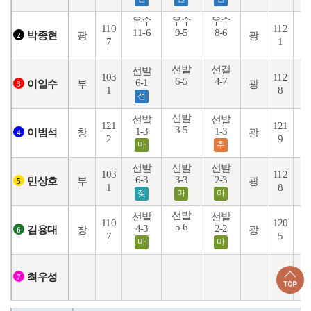
우수
우수
우수
110
112
11-6
9-5
8-6
1
광
광
박종현
2
7
1
선발
선결
선발
103
112
6-5
4-7
6-1
1
부
광
이일수
3
1
8
선
선발
선발
선발
121
121
3-5
2
1-3
1-3
창
광
이범석
4
2
9
마
추
선발
선발
선발
103
112
6-3
3-3
2-3
4
부
광
민상호
5
1
8
젖
마
마
선발
선발
선발
110
120
5-6
2
4-3
2-2
창
광
김용대
6
7
5
마
마
최우성
7