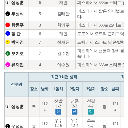
6
개인
피스타에서 333m 스타트 및
심상훈
1
피스타에서 짧은 인터벌로 컨
5
김태완
우성식
2
다.
3
함명주
피스타에서 333m 스타트 및
함동주
3
6
개인
도로에서 오르막 근지구력훈
정 관
4
7
정재완
트랙에서 스타트 및 순발력 
박지영
5
피스타에서 선행력 강화를 위
7
김주한
오기호
6
습니다.
4
이수원
피스타에서 333m 스타트 및
류재민
7
최근 3회전 성적
최근
선수명
장소
날짜
1일차
2일차
3일차
장소
날짜
1
선발
선준
선결
112
121
1-2
2-3
4-2
1
부
창
심상훈
1
1
2
선
선
젖
우수
우수
우수
112
121
12-6
12-4
5
9-2
광
창
우성식
2