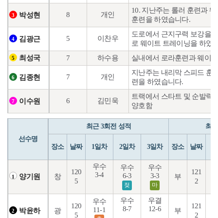
10. 지난주는 롤러 훈련과
8
개인
박성현
3
훈련을 하였습니다.
도로에서 근지구력 보강을 위
5
이찬우
김광근
4
로 웨이트 트레이닝을 하였습
7
하수용
실내에서 로라훈련과 웨이
최성국
5
지난주는 내리막 스피드 훈련
7
개인
김종현
6
련을 하였습니다.
트랙에서 스타트 및 순발력 
6
김민욱
이수원
7
양호함
최근 3회전 성적
최근
선수명
장소
날짜
1일차
2일차
3일차
장소
날짜
1
우수
우수
우수
120
121
3-4
6-3
3-3
4
창
부
양기원
1
5
2
젖
마
우수
우결
우수
120
121
8-7
12-6
11-1
2
광
부
박윤하
2
5
2