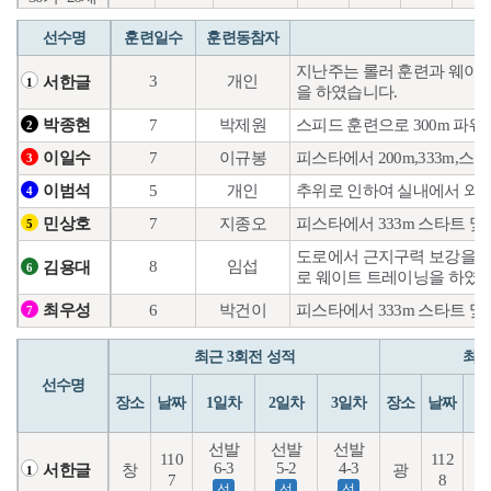
선수명
훈련일수
훈련동참자
지난주는 롤러 훈련과 웨이트
3
개인
서한글
1
을 하였습니다.
7
박제원
스피드 훈련으로 300m 
박종현
2
7
이규봉
피스타에서 200m,333m,
이일수
3
5
개인
추위로 인하여 실내에서 와트
이범석
4
7
지종오
피스타에서 333m 스타트 및
민상호
5
도로에서 근지구력 보강을 위
8
임섭
김용대
6
로 웨이트 트레이닝을 하였습
6
박건이
피스타에서 333m 스타트 및
최우성
7
최근 3회전 성적
최근
선수명
장소
날짜
1일차
2일차
3일차
장소
날짜
1
선발
선발
선발
110
112
2
6-3
5-2
4-3
창
광
서한글
1
7
8
선
선
선