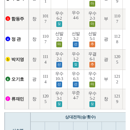
1
9
마
우수
우수
우수
101
110
4-6
3
6-2
2-3
창
부
함동주
3
7
7
젖
마
선발
선발
선발
110
112
1
2-2
3-2
5-1
창
광
정 관
4
7
8
마
선
추
우수
우수
우결
111
120
7
2-1
1-2
6-1
창
광
박지영
5
4
5
선
젖
추
우수
우수
우수
111
121
10-3
6-3
9-2
5
광
부
오기호
6
4
2
선
선
마
우준
우수
우수
120
121
4-7
3-1
5-2
2
창
창
류재민
7
5
9
젖
젖
상대전적(승/횟수)