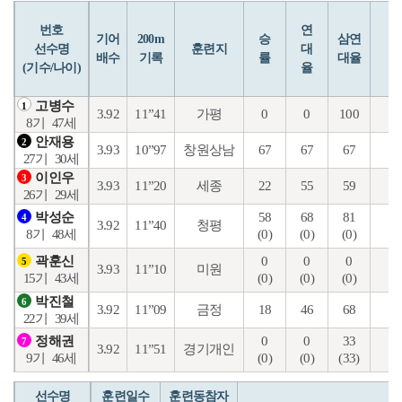
번호
연
입
기어
200m
승
삼연
선수명
훈련지
대
배수
기록
률
대율
(기수/나이)
율
고병수
1
3.92
11”41
가평
0
0
100
6
8기
47세
안재용
2
3.93
10”97
창원상남
67
67
67
29
27기
30세
이인우
3
3.93
11”20
세종
22
55
59
17
26기
29세
58
68
81
43
박성순
4
3.92
11”40
청평
(0)
(0)
(0)
(0
8기
48세
0
0
0
28
곽훈신
5
3.93
11”10
미원
(0)
(0)
(0)
(0
15기
43세
박진철
6
3.92
11”09
금정
18
46
68
30
22기
39세
0
0
33
24
정해권
7
3.92
11”51
경기개인
(0)
(0)
(33)
(2
9기
46세
선수명
훈련일수
훈련동참자