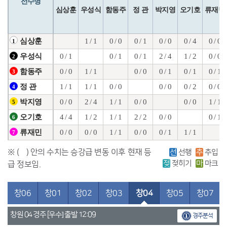
선수명
심상훈
우성식
함동주
정 관
박지영
오기호
류재민
1 / 1
0 / 0
0 / 1
0 / 0
0 / 4
0 / 0
심상훈
1
0 / 1
0 / 1
0 / 1
2 / 4
1 / 2
0 / 0
우성식
2
0 / 0
1 / 1
0 / 0
0 / 1
0 / 1
0 / 1
함동주
3
1 / 1
1 / 1
0 / 0
0 / 0
0 / 2
0 / 0
정 관
4
0 / 0
2 / 4
1 / 1
0 / 0
0 / 0
1 / 1
박지영
5
4 / 4
1 / 2
1 / 1
2 / 2
0 / 0
0 / 1
오기호
6
0 / 0
0 / 0
1 / 1
0 / 0
0 / 1
1 / 1
류재민
7
※ ( ) 안의 수치는 승강급 변동 이후 현재 등
선
선행
추
추입
젖
젖히기
마
마크
급 정보임.
창06
창01
창02
창03
창04
창05
창07
창원 04 경주 [우수] 출발 12:09
경주분석