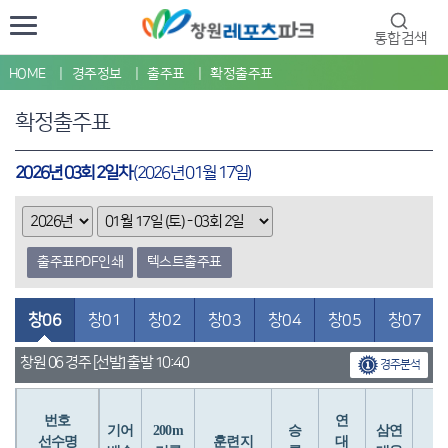
통합검색
HOME
경주정보
출주표
확정출주표
확정출주표
2026년 03회 2일차
(2026년 01월 17일)
출주표PDF인쇄
텍스트출주표
창06
창01
창02
창03
창04
창05
창07
창원 06 경주 [선발] 출발 10:40
경주분석
번호
연
입
기어
200m
승
삼연
선수명
훈련지
대