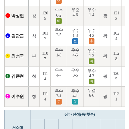
추
우준
우수
우수
120
121
4-6
1-4
6-2
1
창
광
박성현
3
5
2
마
우수
우수
우수
101
102
2-5
1-3
4-2
7
창
광
김광근
4
7
4
선
추
우수
우수
우수
110
112
1-5
4-5
9
1-3
부
광
최성국
5
7
8
마
우수
우수
우수
111
120
4-7
3-6
1
4-3
창
광
김종현
6
4
5
마
우결
우수
우수
111
112
6-6
3-1
4-1
6
창
광
이수원
7
4
1
추
젖
상대전적(승/횟수)
선수명