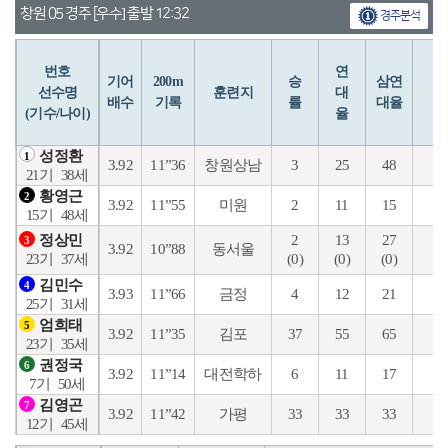
창원 05 경주 [우수] 출발 12:32
경주분석
번호
연
입
기어
200m
승
삼연
선수명
훈련지
대
배수
기록
률
대율
(기수/나이)
율
성정환
1
3.92
11”36
창원상남
3
25
48
19
21기
38세
황영근
2
3.92
11”55
미원
2
11
15
2
15기
48세
2
13
27
7
정상민
3
3.92
10”88
동서울
(0)
(0)
(0)
(0
23기
37세
김민수
4
3.93
11”66
금정
4
12
21
9
25기
31세
엄희태
5
3.92
11”35
김포
37
55
65
14
23기
35세
권정국
6
3.92
11”14
대전학하
6
11
17
5
7기
50세
김영곤
7
3.92
11”42
가평
33
33
33
16
12기
45세