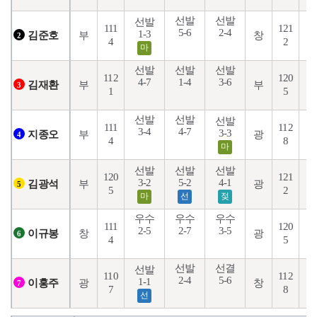
선발
선발
선발
111
121
5-6
2-4
2
1-3
부
창
김준호
2
4
2
마
선발
선발
선발
112
120
4-7
1-4
3-6
5
부
부
김재환
3
1
5
선발
선발
선발
111
112
3-4
4-7
1
3-3
부
광
지종오
4
4
8
마
선발
선발
선발
120
121
3-2
5-2
4-1
1
부
광
김광석
5
5
2
마
선
젖
우수
우수
우수
111
120
2-5
2-7
3-5
8
창
광
이규봉
6
4
5
선발
선결
선발
110
112
2-4
5-6
1-1
6
광
창
이홍주
7
7
8
선