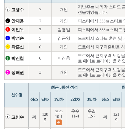
지난주는 내리막 스피드 훈련
7
개인
고병수
1
련을하였습니다.
7
개인
피스타에서 333m 스타트 및
안재용
2
7
김홍일
피스타에서 333m 스타트 및
이인우
3
5
김근영
도로에서 스타트 훈련 및 내
박성순
4
6
개인
도로에서 지구력훈련을 하였고
곽훈신
5
도로에서 근지구력 보강을 위
6
이진웅
박진철
6
로 웨이트 트레이닝을 하였습
도로에서 근지구력 보강을 위
3
개인
정해권
7
로 웨이트 트레이닝을 하였습
최근 3회전 성적
최근
선수명
장소
날짜
1일차
2일차
3일차
장소
날짜
1
우수
우결
우수
120
121
11-4
12-7
1
10-1
광
광
고병수
1
5
9
추