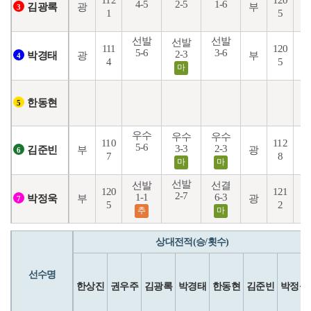
112
120
4-5
2-5
1-6
6
광
부
김광록
3
1
5
선발
선발
선발
111
120
5-6
3-6
2-3
3
광
부
박경태
4
4
5
마
한동현
5
우수
우수
우수
110
112
5-6
1
3-3
2-3
부
광
김준빈
6
7
8
마
마
선발
선발
선결
120
121
2-7
1-1
6-3
5
부
광
박정욱
7
5
2
추
마
상대전적(승/횟수)
선수명
한상진
권우주
김광록
박경태
한동현
김준빈
박정욱