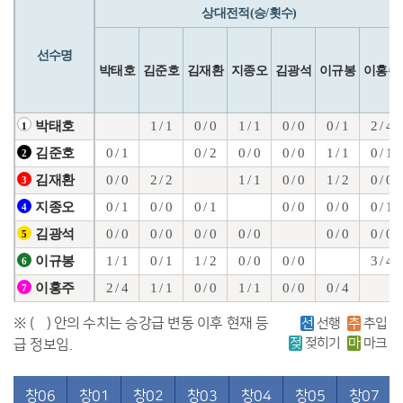
상대전적(승/횟수)
선수명
박태호
김준호
김재환
지종오
김광석
이규봉
이홍주
1 / 1
0 / 0
1 / 1
0 / 0
0 / 1
2 / 4
박태호
1
0 / 1
0 / 2
0 / 0
0 / 0
1 / 1
0 / 1
김준호
2
0 / 0
2 / 2
1 / 1
0 / 0
1 / 2
0 / 0
김재환
3
0 / 1
0 / 0
0 / 1
0 / 0
0 / 0
0 / 1
지종오
4
0 / 0
0 / 0
0 / 0
0 / 0
0 / 0
0 / 0
김광석
5
1 / 1
0 / 1
1 / 2
0 / 0
0 / 0
3 / 4
이규봉
6
2 / 4
1 / 1
0 / 0
1 / 1
0 / 0
0 / 4
이홍주
7
※ ( ) 안의 수치는 승강급 변동 이후 현재 등
선
선행
추
추입
젖
젖히기
마
마크
급 정보임.
창06
창01
창02
창03
창04
창05
창07