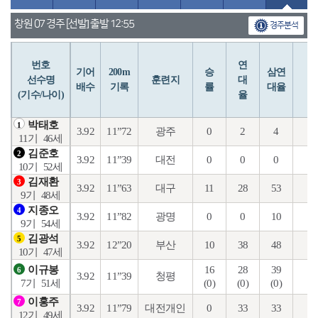
창원 07 경주 [선발] 출발 12:55
경주분석
번호
연
입
기어
200m
승
삼연
선수명
훈련지
대
배수
기록
률
대율
(기수/나이)
율
박태호
1
3.92
11”72
광주
0
2
4
0
11기
46세
김준호
2
3.92
11”39
대전
0
0
0
7
10기
52세
김재환
3
3.92
11”63
대구
11
28
53
14
9기
48세
지종오
4
3.92
11”82
광명
0
0
10
2
9기
54세
김광석
5
3.92
12”20
부산
10
38
48
10
10기
47세
16
28
39
1
이규봉
6
3.92
11”39
청평
(0)
(0)
(0)
(0
7기
51세
이홍주
7
3.92
11”79
대전개인
0
33
33
17
12기
49세