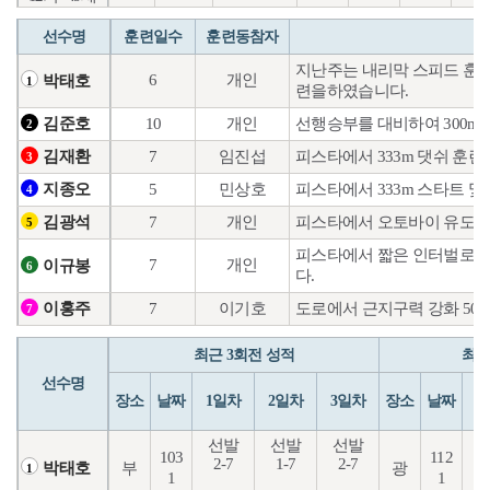
선수명
훈련일수
훈련동참자
지난주는 내리막 스피드 훈련
6
개인
박태호
1
련을하였습니다.
10
개인
선행승부를 대비하여 300
김준호
2
7
임진섭
피스타에서 333m 댓쉬 훈련
김재환
3
5
민상호
피스타에서 333m 스타트 및
지종오
4
7
개인
피스타에서 오토바이 유도훈
김광석
5
피스타에서 짧은 인터벌로 컨
7
개인
이규봉
6
다.
7
이기호
도로에서 근지구력 강화 50
이홍주
7
최근 3회전 성적
최근
선수명
장소
날짜
1일차
2일차
3일차
장소
날짜
1
선발
선발
선발
103
112
2-7
1-7
2-7
1
부
광
박태호
1
1
1