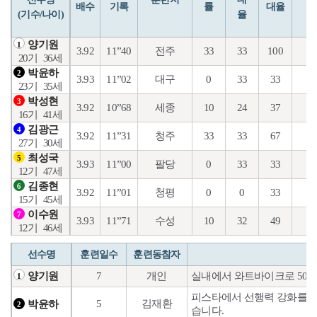
배수
기록
률
대율
(기수/나이)
율
양기원
1
3.92
11”40
전주
33
33
100
24
20기
36세
박윤하
2
3.93
11”02
대구
0
33
33
18
23기
35세
박성현
3
3.92
10”68
세종
10
24
37
20
16기
41세
김광근
4
3.92
11”31
청주
33
33
67
14
27기
30세
최성국
5
3.93
11”00
팔당
0
33
33
7
12기
47세
김종현
6
3.92
11”01
청평
0
0
33
10
15기
45세
이수원
7
3.93
11”71
수성
10
32
49
20
12기
46세
선수명
훈련일수
훈련동참자
7
개인
실내에서 와트바이크로 500
양기원
1
피스타에서 선행력 강화를 위
5
김재환
박윤하
2
습니다.