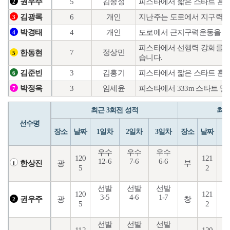
5
김종성
피스타에서 짧은 스타트 훈
권우주
2
6
개인
지난주는 도로에서 지구력 
김광록
3
4
개인
도로에서 근지구력운동을 하
박경태
4
피스타에서 선행력 강화를 위
7
정상민
한동현
5
습니다.
3
김홍기
피스타에서 짧은 스타트 훈
김준빈
6
3
임세윤
피스타에서 333m 스타트 및
박정욱
7
최근 3회전 성적
최근
선수명
장소
날짜
1일차
2일차
3일차
장소
날짜
1
우수
우수
우수
120
121
12-6
7-6
6-6
6
광
부
한상진
1
5
2
선발
선발
선발
120
121
3-5
4-6
1-7
5
광
창
권우주
2
5
2
선발
선발
선발