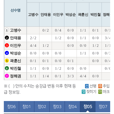
선수명
고병수
안재용
이인우
박성순
곽훈신
박진철
정해권
0 / 2
0 / 4
0 / 0
1 / 1
0 / 1
0 / 1
고병수
1
2 / 2
1 / 2
0 / 0
1 / 1
0 / 0
3 / 4
안재용
2
4 / 4
1 / 2
0 / 0
0 / 0
1 / 2
1 / 1
이인우
3
0 / 0
0 / 0
0 / 0
1 / 1
0 / 0
0 / 3
박성순
4
0 / 1
0 / 1
0 / 0
0 / 1
0 / 0
0 / 4
곽훈신
5
1 / 1
0 / 0
1 / 2
0 / 0
0 / 0
0 / 0
박진철
6
1 / 1
1 / 4
0 / 1
3 / 3
4 / 4
0 / 0
정해권
7
※ ( ) 안의 수치는 승강급 변동 이후 현재 등
선
선행
추
추입
젖
젖히기
마
마크
급 정보임.
창06
창01
창02
창03
창04
창05
창07