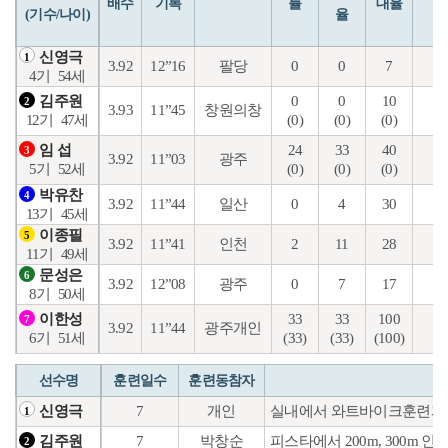
배수
기록
률
대율
(기수/나이)
율
신영극
1
3.92
12”16
팔당
0
0
7
0
4기
54세
0
0
10
2
김주원
2
3.93
11”45
창원의창
(0)
(0)
(0)
(0
12기
47세
24
33
40
0
임 섭
3
3.92
11”03
광주
(0)
(0)
(0)
(0
5기
52세
박유찬
4
3.92
11”44
일산
0
4
30
8
13기
45세
이종필
5
3.92
11”41
인천
2
11
28
6
11기
49세
문성은
6
3.92
12”08
광주
0
7
17
4
8기
50세
33
33
100
3
이한성
7
3.92
11”44
광주개인
(33)
(33)
(100)
(3
6기
51세
선수명
훈련일수
훈련동참자
7
개인
실내에서 와트바이크훈련과 
신영극
1
7
박창순
피스타에서 200m, 300m
김주원
2