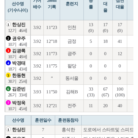
기어
200m
승
삼연
선수명
훈련지
대
배수
기록
률
대율
(기수/나이)
율
13
17
17
0
한상진
1
3.92
11”23
인천
(0)
(0)
(0)
(0
12기
46세
권우주
2
3.92
12”18
금정
5
18
41
3
10기
46세
김광록
3
3.92
11”73
광주
0
0
12
2
10기
48세
박경태
4
3.92
11”75
팔당
0
0
0
4
18기
43세
한동현
5
3.92
”
동서울
0
0
0
0
30기
25세
33
67
100
6
김준빈
6
3.93
11”50
김해B
(33)
(67)
(100)
(3
26기
33세
박정욱
7
3.92
12”21
전주
11
20
40
22
10기
45세
선수명
훈련일수
훈련동참자
7
홍석한
도로에서 스타트및 스피드훈
한상진
1