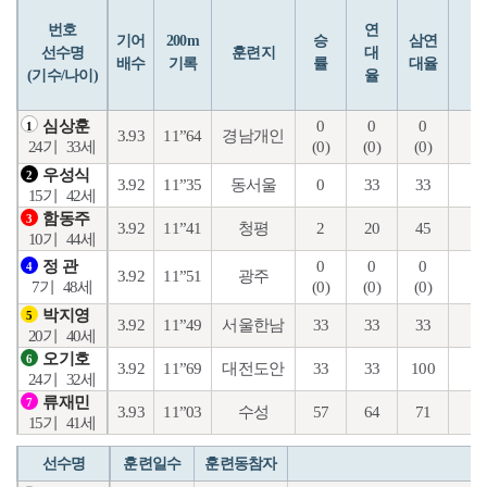
번호
연
입
기어
200m
승
삼연
선수명
훈련지
대
배수
기록
률
대율
(기수/나이)
율
0
0
0
35
심상훈
1
3.93
11”64
경남개인
(0)
(0)
(0)
(0
24기
33세
우성식
2
3.92
11”35
동서울
0
33
33
10
15기
42세
함동주
3
3.92
11”41
청평
2
20
45
10
10기
44세
0
0
0
19
정 관
4
3.92
11”51
광주
(0)
(0)
(0)
(0
7기
48세
박지영
5
3.92
11”49
서울한남
33
33
33
11
20기
40세
오기호
6
3.92
11”69
대전도안
33
33
100
27
24기
32세
류재민
7
3.93
11”03
수성
57
64
71
23
15기
41세
선수명
훈련일수
훈련동참자