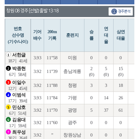
창원 08 경주 [선발] 출발 13:18
경주분석
번호
연
입
기어
200m
승
삼연
선수명
훈련지
대
배수
기록
률
대율
(기수/나이)
율
서한글
1
3.93
11”58
미원
0
0
0
10
18기
41세
2
5
15
2
박종현
2
3.92
11”39
충남계룡
(0)
(0)
(0)
(0
6기
58세
이일수
3
3.92
11”88
청평
3
3
18
6
12기
45세
이범석
4
3.93
11”84
가평
0
14
26
4
17기
39세
민상호
5
3.92
11”70
광명
5
37
61
15
6기
51세
김용대
6
3.92
11”60
광주
0
0
0
4
1기
59세
최우성
7
3.92
”
창원상남
0
0
0
0
30기
26세