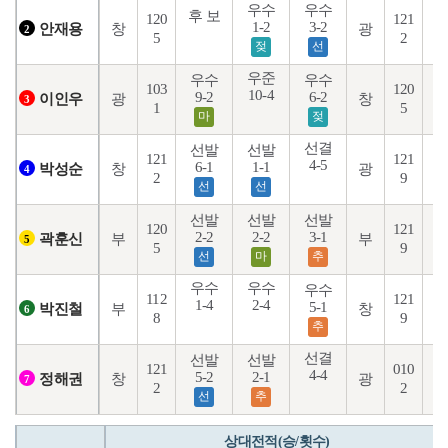
우수
우수
후 보
120
121
1-2
3-2
9
창
광
안재용
2
5
2
젖
선
우준
우수
우수
103
120
10-4
4
9-2
6-2
광
창
이인우
3
1
5
마
젖
선결
선발
선발
121
121
4-5
6-1
1-1
2
창
광
박성순
4
2
9
선
선
선발
선발
선발
120
121
2-2
2-2
3-1
4
부
부
곽훈신
5
5
9
선
마
추
우수
우수
우수
112
121
1-4
2-4
5-1
6
부
창
박진철
6
8
9
추
선결
선발
선발
121
010
4-4
1
5-2
2-1
창
광
정해권
7
2
2
선
추
상대전적(승/횟수)