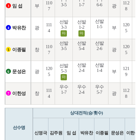
110
112
3-5
1-7
6-6
1
부
광
임 섭
3
7
8
선발
선발
선발
111
120
1-5
5
3-3
1-2
광
부
박유찬
4
4
5
마
마
선발
선발
선발
110
120
3-5
5-4
2-6
1
창
광
이종필
5
7
5
선발
선발
선발
120
121
2-4
1-4
2
5-3
광
부
문성은
6
5
9
마
우수
우수
우수
111
112
1-7
2-4
5-7
6
창
광
이한성
7
4
8
상대전적(승/횟수)
선수명
신영극
김주원
임 섭
박유찬
이종필
문성은
이한성