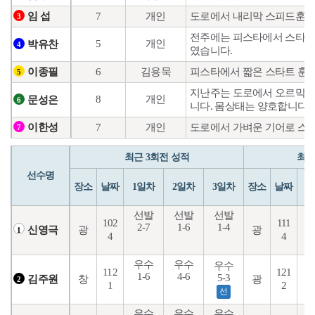
7
개인
도로에서 내리막 스피드훈련
임 섭
3
전주에는 피스타에서 스타트 
5
개인
박유찬
4
였습니다.
6
김용묵
피스타에서 짧은 스타트 훈
이종필
5
지난주는 도로에서 오르막 
8
개인
문성은
6
니다. 몸상태는 양호합니다.
7
개인
도로에서 가벼운 기어로 스
이한성
7
최근 3회전 성적
최근
선수명
장소
날짜
1일차
2일차
3일차
장소
날짜
1
선발
선발
선발
102
111
2-7
1-6
1-4
2
광
광
신영극
1
4
4
우수
우수
우수
112
121
1-6
4-6
6
5-3
창
광
김주원
2
1
2
선
우수
우수
우수