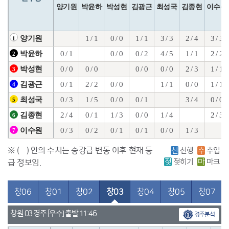
양기원
박윤하
박성현
김광근
최성국
김종현
이수원
1 / 1
0 / 0
1 / 1
3 / 3
2 / 4
3 / 3
양기원
1
0 / 1
0 / 0
0 / 2
4 / 5
1 / 1
2 / 2
박윤하
2
0 / 0
0 / 0
0 / 0
0 / 0
2 / 3
1 / 1
박성현
3
0 / 1
2 / 2
0 / 0
1 / 1
0 / 0
1 / 1
김광근
4
0 / 3
1 / 5
0 / 0
0 / 1
3 / 4
0 / 0
최성국
5
2 / 4
0 / 1
1 / 3
0 / 0
1 / 4
2 / 3
김종현
6
0 / 3
0 / 2
0 / 1
0 / 1
0 / 0
1 / 3
이수원
7
※ ( ) 안의 수치는 승강급 변동 이후 현재 등
선
선행
추
추입
젖
젖히기
마
마크
급 정보임.
창06
창01
창02
창03
창04
창05
창07
창원 03 경주 [우수] 출발 11:46
경주분석