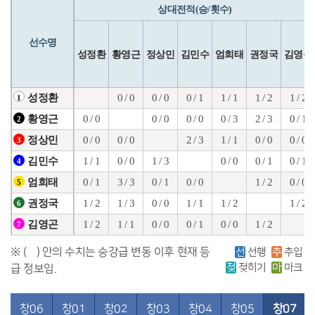
상대전적(승/횟수)
선수명
성정환
황영근
정상민
김민수
엄희태
권정국
김영곤
0 / 0
0 / 0
0 / 1
1 / 1
1 / 2
1 / 2
성정환
1
0 / 0
0 / 0
0 / 0
0 / 3
2 / 3
0 / 1
황영근
2
0 / 0
0 / 0
2 / 3
1 / 1
0 / 0
0 / 0
정상민
3
1 / 1
0 / 0
1 / 3
0 / 0
0 / 1
0 / 1
김민수
4
0 / 1
3 / 3
0 / 1
0 / 0
1 / 2
0 / 0
엄희태
5
1 / 2
1 / 3
0 / 0
1 / 1
1 / 2
1 / 2
권정국
6
1 / 2
1 / 1
0 / 0
0 / 1
0 / 0
1 / 2
김영곤
7
※ ( ) 안의 수치는 승강급 변동 이후 현재 등
선
선행
추
추입
젖
젖히기
마
마크
급 정보임.
창06
창01
창02
창03
창04
창05
창07