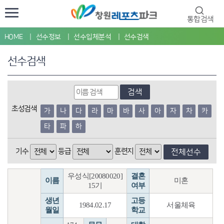
통합검색
HOME
선수정보
선수입체분석
선수검색
선수검색
검색
초성검색
가
나
다
라
마
바
사
아
자
차
카
타
파
하
기수
등급
훈련지
전체선수
우성식[20080020]
결혼
이름
미혼
15기
여부
생년
고등
1984.02.17
서울체육
월일
학교