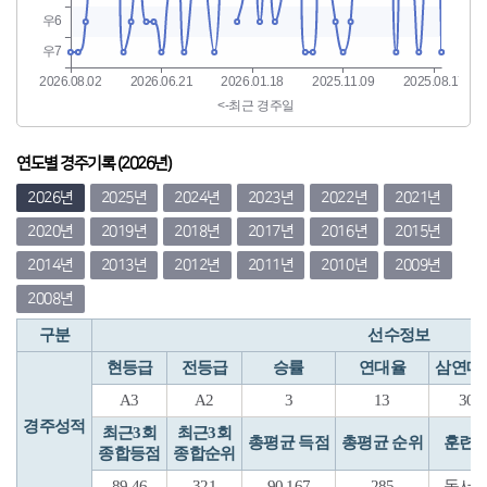
연도별 경주기록 (2026년)
2026년
2025년
2024년
2023년
2022년
2021년
2020년
2019년
2018년
2017년
2016년
2015년
2014년
2013년
2012년
2011년
2010년
2009년
2008년
구분
선수정보
현등급
전등급
승률
연대율
삼연대
A3
A2
3
13
30
경주성적
최근3회
최근3회
총평균 득점
총평균 순위
훈련
종합등점
종합순위
89.46
321
90.167
285
동서