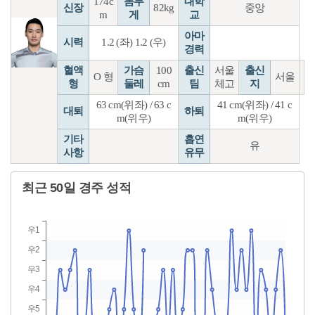
174c
몸무
대학
신장
82kg
중앙
m
게
교
아마
시력
1.2 (좌) 1.2 (우)
경력
혈액
가슴
100
출신
서울
출신
O 형
서울
형
둘레
cm
팀
체고
지
63 cm(위좌) / 63 c
41 cm(위좌) / 41 c
대퇴
하퇴
m(위우)
m(위우)
기타
흡연
유
사항
유무