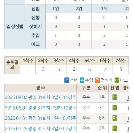
전법
1위
2위
3위
계
선행
0
0
0
0
입상전법
젖히기
0
0
1
1
추입
1
0
2
3
마크
0
3
2
5
1착수
2착수
3착수
4착수
5착수
6착수
7착수
순위결
과
1
3
5
2
5
7
6
선
선행
추
추입
젖
젖히기
마
마크
경 주
구 분
순 위
전 법
경주
우수
7위
마
2026.08.02 광명 31회차 3일자 11경주
우수
7위
마
2026.08.01 광명 31회차 2일자 10경주
우수
6위
마
2026.07.31 광명 31회차 1일자 07경주
우수
3위
마
2026.07.26 광명 30회차 3일자 07경주