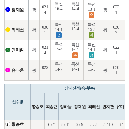
특선
특선
특선
021
022
16-4
14-4
1
13-1
광
광
정재원
4
4
1
추
특선
특선
특결
030
030
15-4
1
14-1
16-3
광
광
최래선
5
1
7
선
마
특선
특선
특선
021
022
15-4
16-1
14-1
1
광
광
인치환
6
4
1
추
젖
특선
특선
특선
022
030
14-7
14-4
15-5
1
광
광
유다훈
7
1
1
상대전적(승/횟수)
선수명
황승호
최종근
정하늘
정재원
최래선
인치환
유다훈
6 / 7
8 / 11
9 / 9
3 / 3
5 / 10
3 / 3
황승호
1