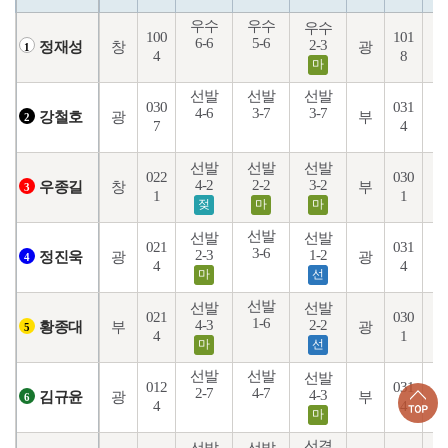
우수
우수
우수
100
101
6-6
5-6
1
2-3
창
광
정재성
1
4
8
마
선발
선발
선발
030
031
4-6
3-7
3-7
6
광
부
강철호
2
7
4
선발
선발
선발
022
030
4-2
2-2
3-2
6
창
부
우종길
3
1
1
젖
마
마
선발
선발
선발
021
031
3-6
2
2-3
1-2
광
광
정진욱
4
4
4
마
선
선발
선발
선발
021
030
1-6
5
4-3
2-2
부
광
황종대
5
4
1
마
선
선발
선발
선발
012
031
2-7
4-7
3
4-3
광
부
김규윤
6
4
4
마
선결