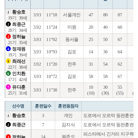
황승호
1
3.93
11”18
서울개인
47
80
87
38
19기
39세
최종근
2
3.92
11”24
미원
20
40
60
22
20기
34세
정하늘
3
3.93
11”02
동서울
25
50
67
31
21기
35세
정재원
4
3.93
10”93
김포
14
36
64
20
19기
39세
최래선
5
3.92
11”20
전주
31
54
62
18
22기
38세
인치환
6
3.93
10”72
김포
58
58
67
38
17기
42세
10
30
55
30
유다훈
7
3.93
11”38
전주
(10)
(30)
(55)
(11
25기
31세
선수명
훈련일수
훈련동참자
3
개인
도로에서 오르막 등판훈련과
황승호
1
7
김지식
도로에서 오르막 등판훈련과
최종근
2
피스타에서 긴거리 지구력 
14
원준오
정하늘
3