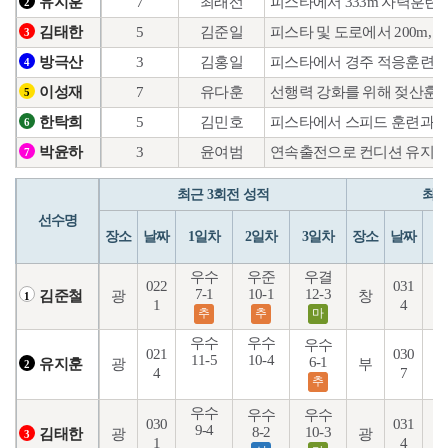
7
최래선
피스타에서 333m 자력훈련
유지훈
2
5
김준일
피스타 및 도로에서 200m, 
김태한
3
3
김홍일
피스타에서 경주 적응훈련을 
방극산
4
7
유다훈
선행력 강화를 위해 젖산훈련
이성재
5
5
김민호
피스타에서 스피드 훈련과 도
한탁희
6
3
윤여범
연속출전으로 컨디션 유지를
박윤하
7
최근 3회전 성적
최근
선수명
장소
날짜
1일차
2일차
3일차
장소
날짜
1
우수
우준
우결
022
031
7-1
10-1
12-3
1
광
창
김준철
1
1
4
추
추
마
우수
우수
우수
021
030
11-5
10-4
6-1
1
광
부
유지훈
2
4
7
추
우수
우수
우수
030
031
9-4
8-2
10-3
1
광
광
김태한
3
1
4