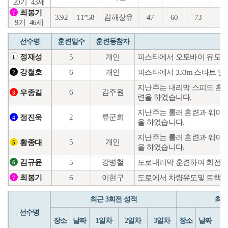
20기
43세
최봉기
7
3.92
11”58
김해장유
47
60
73
21
9기
46세
선수명
훈련일수
훈련동참자
5
개인
피스타에서 오토바이 유도훈
정재성
1
6
개인
피스타에서 333m 스타트 및
강철호
2
지난주는 내리막 스피드 훈련
6
김주원
우종길
3
련을 하였습니다.
지난주는 롤러 훈련과 웨이트
2
류군희
정진욱
4
을 하였습니다.
지난주는 롤러 훈련과 웨이트
5
개인
황종대
5
을 하였습니다.
5
강병철
도로내리막 훈련하여 회전 보
김규윤
6
6
이현구
도로에서 차량유도및 트랙에
최봉기
7
최근 3회전 성적
최근
선수명
장소
날짜
1일차
2일차
3일차
장소
날짜
1