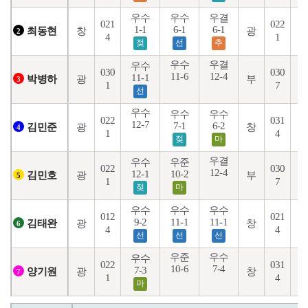
우수
우수
우결
021
022
1-1
6-1
6-1
6
창
광
최동현
2
4
1
젖
선
추
우수
우결
우수
030
030
11-6
12-4
11-1
1
광
부
박병하
3
1
7
선
우수
우수
우수
022
031
12-7
7-1
6-2
4
광
창
김민준
4
1
4
젖
마
우결
우수
우준
022
030
12-4
12-1
10-2
4
광
부
김민호
5
1
7
젖
마
우수
우수
우수
012
021
9-2
11-1
11-1
4
광
창
김태완
6
4
4
선
선
선
우준
우수
우수
022
031
10-6
7-4
7-3
광
창
양기원
7
1
4
마