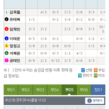
4 / 5
0 / 3
5 / 5
5 / 8
3 / 3
1 / 9
김옥철
1
1 / 5
0 / 2
3 / 6
0 / 2
0 / 0
0 / 2
유태복
2
15 / 1
3 / 3
2 / 2
2 / 2
8 / 8
3 / 3
임채빈
3
5
0 / 5
3 / 6
0 / 2
0 / 0
1 / 2
1 / 3
이태운
4
3 / 8
2 / 2
0 / 8
0 / 0
1 / 5
0 / 6
정정교
5
0 / 3
0 / 0
0 / 3
1 / 2
4 / 5
0 / 3
석혜윤
6
8 / 9
2 / 2
0 / 15
2 / 3
6 / 6
3 / 3
공태민
7
※ ( ) 안의 수치는 승강급 변동 이후 현재 등
선
선행
추
추입
젖
젖히기
마
마크
급 정보임.
부01
부02
부03
부04
부05
부06
창01
부산 05 경주 [우수] 출발 12:52
경주분석