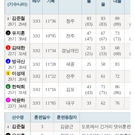
배수
기록
률
대율
(기수/나이)
율
83
83
89
28
김준철
1
3.93
11”36
청주
(83)
(83)
(89)
(16
28기
29세
47
67
73
21
유지훈
2
3.92
10”95
전주
(47)
(67)
(73)
(11
20기
38세
21
53
68
18
김태한
3
3.92
11”34
경남개인
(21)
(53)
(68)
(13
22기
32세
방극산
4
3.92
11”28
세종
25
58
83
35
26기
28세
이성재
5
3.92
11”22
전주
61
61
72
13
29기
28세
43
71
86
20
한탁희
6
3.92
11”16
김포
(43)
(71)
(86)
(12
25기
31세
박윤하
7
3.93
11”85
대구
33
62
76
33
23기
34세
선수명
훈련일수
훈련동참자
3
김광근
도로에서 긴거리 댓쉬훈련을 
김준철
1