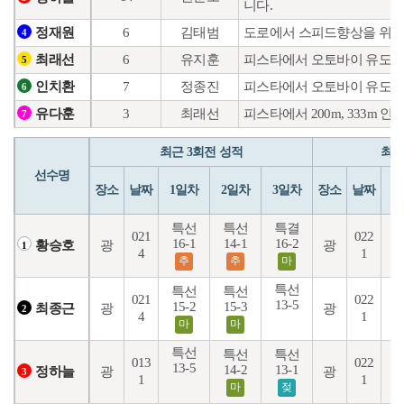
니다.
6
김태범
도로에서 스피드향상을 위해
정재원
4
6
유지훈
피스타에서 오토바이 유도훈
최래선
5
7
정종진
피스타에서 오토바이 유도훈
인치환
6
3
최래선
피스타에서 200m, 333
유다훈
7
최근 3회전 성적
최근
선수명
장소
날짜
1일차
2일차
3일차
장소
날짜
1
특선
특선
특결
021
022
16-1
14-1
16-2
1
광
광
황승호
1
4
1
추
추
마
특선
특선
특선
021
022
13-5
1
15-2
15-3
광
광
최종근
2
4
1
마
마
특선
특선
특선
013
022
13-5
14-2
13-1
1
광
광
정하늘
3
1
1
마
젖