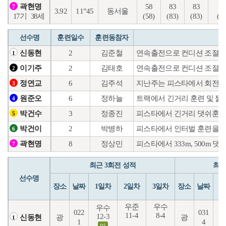
58
83
83
24
곽현명
7
3.92
11”45
동서울
(58)
(83)
(83)
(10
17기
38세
선수명
훈련일수
훈련동참자
2
김준철
연속출전으로 컨디션 조절에
신동현
1
2
김태호
연속출전으로 컨디션 조절에
이기주
2
6
김주석
지난주는 피스타에서 회전력
정연교
3
6
정하늘
트랙에서 긴거리 훈련 및 짧
원준오
4
3
정종진
피스타에서 긴거리 댓쉬훈련
박건수
5
2
박병하
피스타에서 인터벌 훈련을 
박건이
6
8
정상민
피스타에서 333m, 500m 
곽현명
7
최근 3회전 성적
최근
선수명
장소
날짜
1일차
2일차
3일차
장소
날짜
1
우준
우수
우수
022
031
11-4
8-4
12-3
7
광
광
신동현
1
1
4