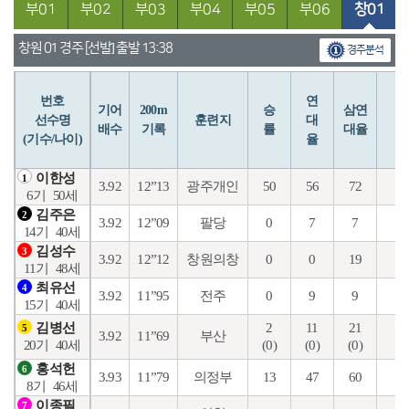
부01
부02
부03
부04
부05
부06
창01
창원 01 경주 [선발] 출발 13:38
경주분석
번호
연
입
기어
200m
승
삼연
선수명
훈련지
대
배수
기록
률
대율
(기수/나이)
율
이한성
1
3.92
12”13
광주개인
50
56
72
27
6기
50세
김주은
2
3.92
12”09
팔당
0
7
7
14
14기
40세
김성수
3
3.92
12”12
창원의창
0
0
19
4
11기
48세
최유선
4
3.92
11”95
전주
0
9
9
6
15기
40세
2
11
21
10
김병선
5
3.92
11”69
부산
(0)
(0)
(0)
(0
20기
40세
홍석헌
6
3.93
11”79
의정부
13
47
60
27
8기
46세
이종필
7