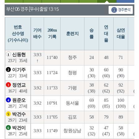
부산 06 경주 [우수] 출발 13:15
경주분석
번호
연
입
기어
200m
승
삼연
선수명
훈련지
대
배수
기록
률
대율
(기수/나이)
율
3.93
신동현
1
11”40
청주
24
48
71
27
↑
23기
35세
30
60
90
11
이기주
2
3.93
11”24
청평
(30)
(60)
(90)
(9
22기
33세
38
62
92
13
정연교
3
3.92
11”33
가평
(38)
(62)
(92)
(12
16기
40세
69
85
100
24
원준오
4
3.92
10”91
동서울
(69)
(85)
(100)
(13
28기
27세
박건수
5
3.93
11”05
김포
58
79
89
17
29기
23세
32
47
58
13
박건이
6
3.93
11”49
창원상남
(32)
(47)
(58)
(11
28기
25세