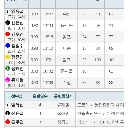
임유섭
1
3.93
11”07
수성
7
40
67
31
27기
24세
신은섭
2
3.92
11”33
동서울
12
59
71
36
18기
38세
김우겸
3
3.93
11”18
김포
54
77
77
33
27기
30세
김범수
4
3.93
11”10
세종
13
38
69
28
25기
29세
정종진
5
3.93
11”21
김포
92
100
100
47
20기
38세
정해민
6
3.93
10”92
동서울
19
44
63
29
22기
35세
류재열
7
3.93
11”08
수성
63
88
88
42
19기
38세
선수명
훈련일수
훈련동참자
4
류재열
도로에서 등판훈련과 내리막
임유섭
1
3
정해민
연속출전으로 컨디션 조절을
신은섭
2
3
정종진
피스타에서 스피드 강화훈련
김우겸
3