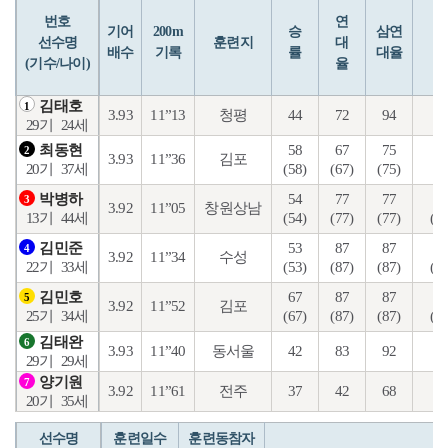
번호
연
입
기어
200m
승
삼연
선수명
훈련지
대
배수
기록
률
대율
(기수/나이)
율
김태호
1
3.93
11”13
청평
44
72
94
17
29기
24세
58
67
75
29
최동현
2
3.93
11”36
김포
(58)
(67)
(75)
(9
20기
37세
54
77
77
16
박병하
3
3.92
11”05
창원상남
(54)
(77)
(77)
(10
13기
44세
53
87
87
25
김민준
4
3.92
11”34
수성
(53)
(87)
(87)
(13
22기
33세
67
87
87
24
김민호
5
3.92
11”52
김포
(67)
(87)
(87)
(13
25기
34세
김태완
6
3.93
11”40
동서울
42
83
92
11
29기
29세
양기원
7
3.92
11”61
전주
37
42
68
45
20기
35세
선수명
훈련일수
훈련동참자