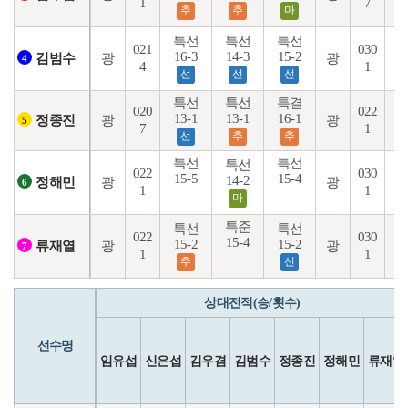
1
7
추
추
마
특선
특선
특선
021
030
16-3
14-3
15-2
1
광
광
김범수
4
4
1
선
선
선
특선
특선
특결
020
022
13-1
13-1
16-1
1
광
광
정종진
5
7
1
선
추
추
특선
특선
특선
022
030
15-5
15-4
1
14-2
광
광
정해민
6
1
1
마
특준
특선
특선
022
030
15-4
15-2
15-2
1
광
광
류재열
7
1
1
추
선
상대전적(승/횟수)
선수명
임유섭
신은섭
김우겸
김범수
정종진
정해민
류재열