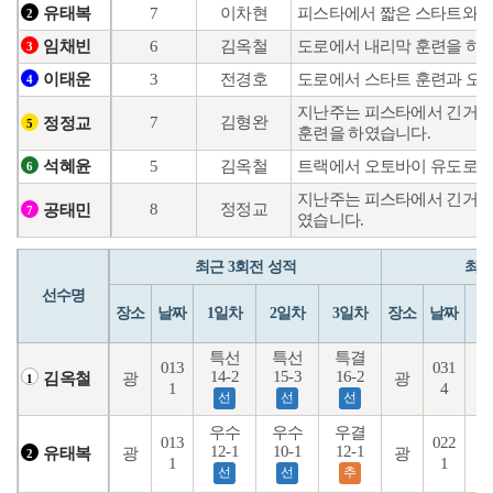
7
이차현
피스타에서 짧은 스타트와 3
유태복
2
6
김옥철
도로에서 내리막 훈련을 하여
임채빈
3
3
전경호
도로에서 스타트 훈련과 오
이태운
4
지난주는 피스타에서 긴거리
7
김형완
정정교
5
훈련을 하였습니다.
5
김옥철
트랙에서 오토바이 유도로 긴
석혜윤
6
지난주는 피스타에서 긴거리
8
정정교
공태민
7
였습니다.
최근 3회전 성적
최근
선수명
장소
날짜
1일차
2일차
3일차
장소
날짜
1
특선
특선
특결
013
031
14-2
15-3
16-2
1
광
광
김옥철
1
1
4
선
선
선
우수
우수
우결
013
022
12-1
10-1
12-1
1
광
광
유태복
2
1
1
선
선
추