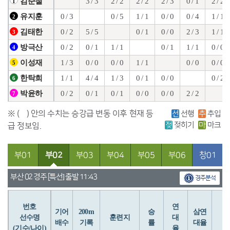
3 / 3
2 / 2
2 / 2
2 / 3
0 / 1
2 / 2
김준철
1
0 / 3
0 / 5
1 / 1
0 / 0
0 / 4
1 / 1
유지훈
2
0 / 2
5 / 5
0 / 1
0 / 0
2 / 3
1 / 1
김태한
3
0 / 2
0 / 1
1 / 1
0 / 1
1 / 1
0 / 0
방극산
4
1 / 3
0 / 0
0 / 0
1 / 1
0 / 0
0 / 0
이성재
5
1 / 1
4 / 4
1 / 3
0 / 1
0 / 0
0 / 2
한탁희
6
0 / 2
0 / 1
0 / 1
0 / 0
0 / 0
2 / 2
박윤하
7
※ ( ) 안의 수치는 승강급 변동 이후 현재 등
선
선행
추
추입
젖
젖히기
마
마크
급 정보임.
부01
부02
부03
부04
부05
부06
창01
부산 02 경주 [특선] 출발 11:43
경주분석
번호
연
입
기어
200m
승
삼연
선수명
훈련지
대
배수
기록
률
대율
(기수/나이)
율