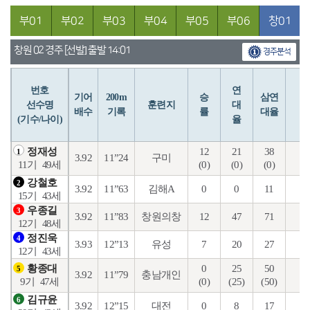
부01
부02
부03
부04
부05
부06
창01
창원 02 경주 [선발] 출발 14:01
경주분석
번호
연
입
기어
200m
승
삼연
선수명
훈련지
대
배수
기록
률
대율
(기수/나이)
율
12
21
38
2
정재성
1
3.92
11”24
구미
(0)
(0)
(0)
(0
11기
49세
강철호
2
3.92
11”63
김해A
0
0
11
9
15기
43세
우종길
3
3.92
11”83
창원의창
12
47
71
35
12기
48세
정진욱
4
3.93
12”13
유성
7
20
27
18
12기
43세
0
25
50
9
황종대
5
3.92
11”79
충남개인
(0)
(25)
(50)
(8
9기
47세
김규윤
6
3.92
12”15
대전
0
8
17
9