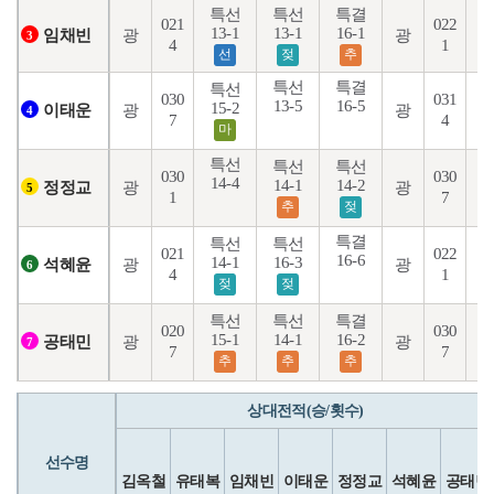
특선
특선
특결
021
022
13-1
13-1
16-1
1
광
광
임채빈
3
4
1
선
젖
추
특선
특결
특선
030
031
13-5
16-5
1
15-2
광
광
이태운
4
7
4
마
특선
특선
특선
030
030
14-4
14-1
14-2
1
광
광
정정교
5
1
7
추
젖
특결
특선
특선
021
022
16-6
1
14-1
16-3
광
광
석혜윤
6
4
1
젖
젖
특선
특선
특결
020
030
15-1
14-1
16-2
1
광
광
공태민
7
7
7
추
추
추
상대전적(승/횟수)
선수명
김옥철
유태복
임채빈
이태운
정정교
석혜윤
공태민