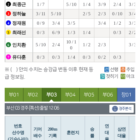
1 / 7
5 / 10
1 / 4
3 / 9
2 / 4
3 / 3
최종근
2
3 / 11
5 / 10
2 / 5
2 / 3
0 / 10
3 / 4
정하늘
3
0 / 9
3 / 4
3 / 5
3 / 4
1 / 2
3 / 3
정재원
4
0 / 3
6 / 9
1 / 3
1 / 4
0 / 3
2 / 2
최래선
5
10 / 1
5 / 10
2 / 4
1 / 2
2 / 3
3 / 3
인치환
6
0
0 / 3
0 / 3
1 / 4
0 / 3
0 / 2
0 / 3
유다훈
7
※ ( ) 안의 수치는 승강급 변동 이후 현재 등
선
선행
추
추입
젖
젖히기
마
마크
급 정보임.
부01
부02
부03
부04
부05
부06
창01
부산 03 경주 [특선] 출발 12:06
경주분석
번호
연
입
기어
200m
승
삼연
선수명
훈련지
대
배수
기록
률
대율
(기수/나이)
율