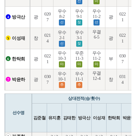
선
마
우수
우수
우수
020
022
8-2
9-1
11-2
8
광
광
방극산
4
7
1
선
젖
선
우결
우수
우수
021
022
6-5
2-1
3-1
9
창
광
이성재
5
4
1
선
젖
우수
우준
우수
022
030
10-3
11-3
11-2
2
광
부
한탁희
6
1
7
마
마
마
우결
우수
우수
030
031
12-4
10-1
11-1
광
창
박윤하
7
7
4
추
추
상대전적(승/횟수)
선수명
김준철
유지훈
김태한
방극산
이성재
한탁희
박윤하