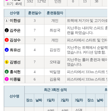
3.92
12”02
인천
0
13
38
18
11기
48세
선수명
훈련일수
훈련동참자
3
개인
트랙에 저기아 및 고기아로
이한성
1
지난주는 내리막 스피드 훈련
7
최성국
김주은
2
련을 하였습니다.
7
개인
피스타에서 스타트 및 인터
김성수
3
지난주는 트랙에서 순발력 강
4
김성진
최유선
4
였습니다. 커디션 양호함.
지난주는 롤러 훈련과 웨이트
7
오태걸
김병선
5
였습니다.
4
박일영
피스타에서 333m 스타트 및
홍석헌
6
6
김용묵
피스타에서 333m 스타트 및
이종필
7
최근 3회전 성적
최근
선수명
장소
날짜
1일차
2일차
3일차
장소
날짜
1
선결
선발
선발