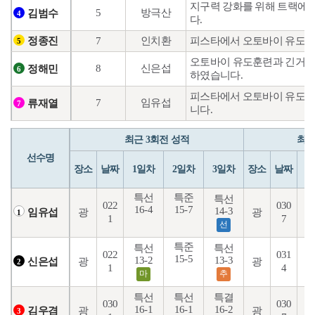
지구력 강화를 위해 트랙에서
5
방극산
김범수
4
다.
7
인치환
피스타에서 오토바이 유도 50
정종진
5
오토바이 유도훈련과 긴거리
8
신은섭
정해민
6
하였습니다.
피스타에서 오토바이 유도훈
7
임유섭
류재열
7
니다.
최근 3회전 성적
최근
선수명
장소
날짜
1일차
2일차
3일차
장소
날짜
1
특선
특준
특선
022
030
16-4
15-7
14-3
1
광
광
임유섭
1
1
7
선
특준
특선
특선
022
031
15-5
13-2
13-3
1
광
광
신은섭
2
1
4
마
추
특선
특선
특결
030
030
16-1
16-1
16-2
1
광
광
김우겸
3