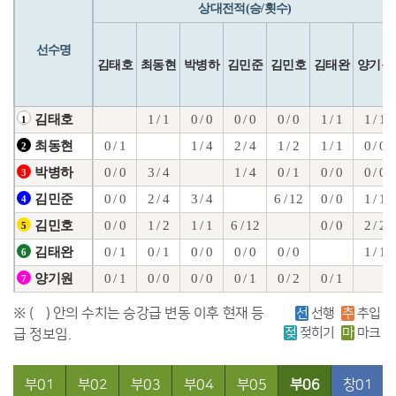
상대전적(승/횟수)
선수명
김태호
최동현
박병하
김민준
김민호
김태완
양기원
1 / 1
0 / 0
0 / 0
0 / 0
1 / 1
1 / 1
김태호
1
0 / 1
1 / 4
2 / 4
1 / 2
1 / 1
0 / 0
최동현
2
0 / 0
3 / 4
1 / 4
0 / 1
0 / 0
0 / 0
박병하
3
0 / 0
2 / 4
3 / 4
6 / 12
0 / 0
1 / 1
김민준
4
0 / 0
1 / 2
1 / 1
6 / 12
0 / 0
2 / 2
김민호
5
0 / 1
0 / 1
0 / 0
0 / 0
0 / 0
1 / 1
김태완
6
0 / 1
0 / 0
0 / 0
0 / 1
0 / 2
0 / 1
양기원
7
※ ( ) 안의 수치는 승강급 변동 이후 현재 등
선
선행
추
추입
젖
젖히기
마
마크
급 정보임.
부01
부02
부03
부04
부05
부06
창01