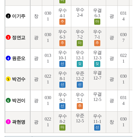
마
우수
우수
우결
030
031
2-4
4-1
6-3
1
창
광
이기주
2
1
4
추
마
우수
우수
우수
030
030
6-3
7-2
7-1
7
광
광
정연교
3
1
7
추
마
추
우수
우수
우결
013
022
10-1
12-1
12-3
1
광
광
원준오
4
1
1
선
젖
젖
우결
우수
우준
022
030
12-7
8-1
12-2
8
광
광
박건수
5
1
1
선
선
우결
우수
우수
030
031
12-5
9-1
7-1
1
광
광
박건이
6
1
4
선
추
우준
우수
우수
022
030
12-5
8-2
11-1
3
광
창
곽현명
7
1
1
마
선