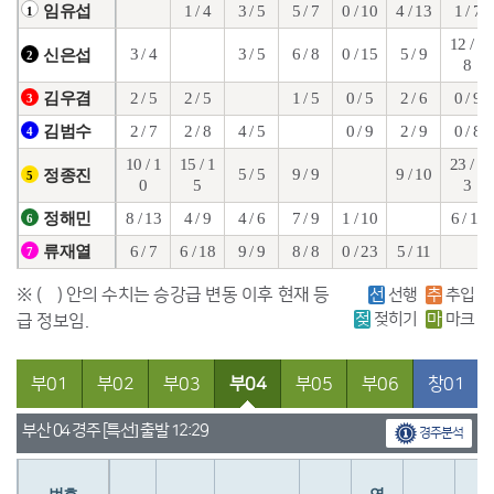
1 / 4
3 / 5
5 / 7
0 / 10
4 / 13
1 / 7
임유섭
1
12 / 1
3 / 4
3 / 5
6 / 8
0 / 15
5 / 9
신은섭
2
8
2 / 5
2 / 5
1 / 5
0 / 5
2 / 6
0 / 9
김우겸
3
2 / 7
2 / 8
4 / 5
0 / 9
2 / 9
0 / 8
김범수
4
10 / 1
15 / 1
23 / 2
5 / 5
9 / 9
9 / 10
정종진
5
0
5
3
8 / 13
4 / 9
4 / 6
7 / 9
1 / 10
6 / 11
정해민
6
6 / 7
6 / 18
9 / 9
8 / 8
0 / 23
5 / 11
류재열
7
※ ( ) 안의 수치는 승강급 변동 이후 현재 등
선
선행
추
추입
젖
젖히기
마
마크
급 정보임.
부01
부02
부03
부04
부05
부06
창01
부산 04 경주 [특선] 출발 12:29
경주분석