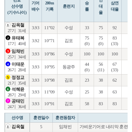
번호
연
입
기어
200m
승
삼연
선수명
훈련지
대
배수
기록
률
대율
(기수/나이)
율
김옥철
1
3.93
11”02
수성
33
75
92
34
27기
31세
75
75
83
16
유태복
2
3.92
10”71
김포
(0)
(0)
(33)
(1
17기
40세
임채빈
3
3.93
10”86
수성
100
100
100
46
25기
34세
44
56
67
19
이태운
4
3.93
10”95
동광주
(0)
(11)
(33)
(3
26기
28세
정정교
5
3.93
10”98
김포
23
38
62
31
21기
35세
석혜윤
6
3.93
11”09
수성
25
38
63
23
28기
29세
공태민
7
3.93
10”91
김포
58
83
83
28
24기
36세
선수명
훈련일수
훈련동참자
5
임채빈
가벼운기어로 내리막 훈련을
김옥철
1