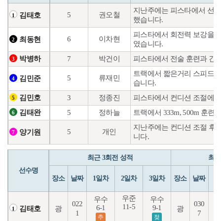
지난주에는 피스타에서 선행력
5
권오철
김태호
1
했습니다.
피스타에서 회전력 보강을 위
6
이차현
최동현
2
였습니다.
7
박건이
피스타에서 전술 훈련과 긴거
박병하
3
트랙에서 짧은거리 스피드훈
5
류재민
김민준
4
습니다.
3
정종진
피스타에서 컨디션 조절에 중
김민호
5
5
정하늘
트랙에서 333m, 500m 
김태완
6
지난주에는 컨디션 조절 후 
5
개인
양기원
7
니다.
최근 3회전 성적
최근
선수명
장소
날짜
1일차
2일차
3일차
장소
날짜
1
우준
우수
우수
022
030
11-5
6-1
9-1
1
광
광
김태호
1
1
7
추
젖