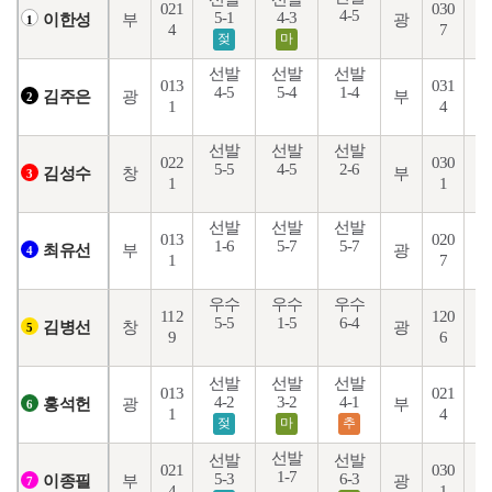
021
030
4-5
5-1
4-3
4
부
광
이한성
1
4
7
젖
마
선발
선발
선발
013
031
4-5
5-4
1-4
1
광
부
김주은
2
1
4
선발
선발
선발
022
030
5-5
4-5
2-6
5
창
부
김성수
3
1
1
선발
선발
선발
013
020
1-6
5-7
5-7
4
부
광
최유선
4
1
7
우수
우수
우수
112
120
5-5
1-5
6-4
7
창
광
김병선
5
9
6
선발
선발
선발
013
021
6
4-2
3-2
4-1
광
부
홍석헌
6
1
4
젖
마
추
선발
선발
선발
021
030
1-7
3
5-3
6-3
부
광
이종필
7
4
1