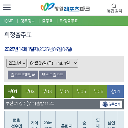
통합검색
HOME
경주정보
출주표
확정출주표
확정출주표
2025년 14회 1일차
(2025년 04월 04일)
출주표PDF인쇄
텍스트출주표
부01
부02
부03
부04
부05
부06
창01
부산 01 경주 [우수] 출발 11:20
경주분석
번호
연
입
기어
200m
승
삼연
선수명
훈련지
대