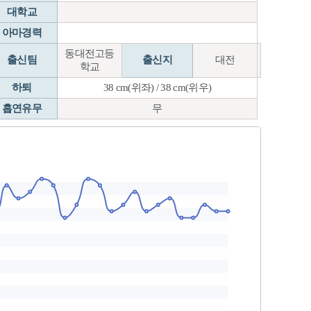
대학교
아마경력
동대전고등
출신팀
출신지
대전
학교
하퇴
38 cm(위좌) / 38 cm(위우)
흡연유무
무