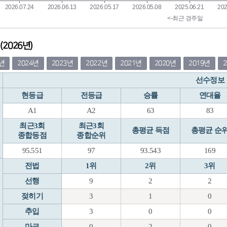
2026년)
5년
2024년
2023년
2022년
2021년
2020년
2019년
선수정보
현등급
전등급
승률
연대율
A1
A2
63
83
최근3회
최근3회
총평균 득점
총평균 순
종합등점
종합순위
95.551
97
93.543
169
전법
1위
2위
3위
선행
9
2
2
젖히기
3
1
0
추입
3
0
0
마크
0
2
0