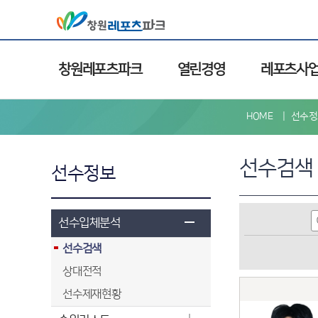
창원레포츠파크
열린경영
레포츠사
HOME
선수정
선수검색
선수정보
선수입체분석
선수검색
상대전적
선수제재현황