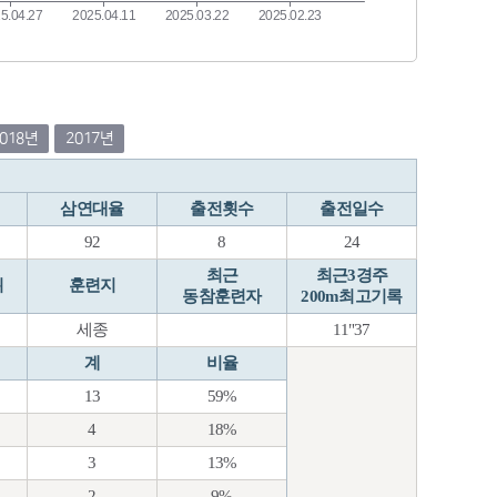
2018년
2017년
삼연대율
출전횟수
출전일수
92
8
24
최근
최근3경주
위
훈련지
동참훈련자
200m최고기록
세종
11"37
계
비율
13
59%
4
18%
3
13%
2
9%