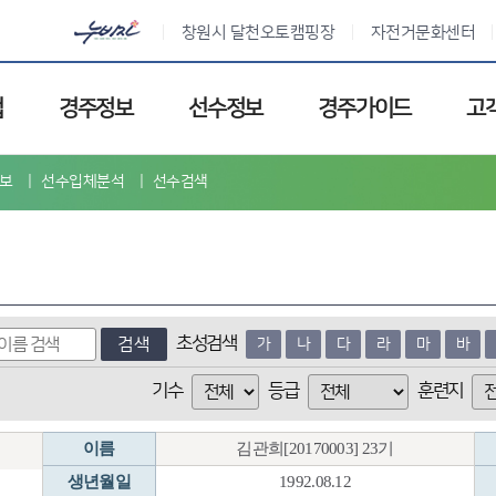
창원시 달천오토캠핑장
자전거문화센터
업
경주정보
선수정보
경주가이드
고
보
선수입체분석
선수검색
초성검색
검색
가
나
다
라
마
바
기수
등급
훈련지
이름
김관희[20170003] 23기
생년월일
1992.08.12