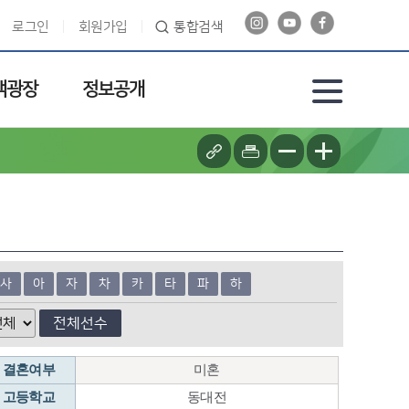
로그인
회원가입
통합검색
객광장
정보공개
사
아
자
차
카
타
파
하
전체선수
결혼여부
미혼
고등학교
동대전