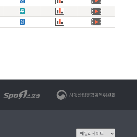
선
추
선