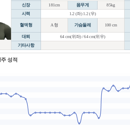
신장
181cm
몸무게
85kg
시력
1.2 (좌) 1.2 (우)
혈액형
A 형
가슴둘레
100 cm
대퇴
64 cm(위좌) / 64 cm(위우)
기타사항