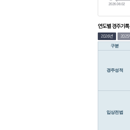
연도별 경주기록 (
2026년
202
구분
경주성적
입상전법