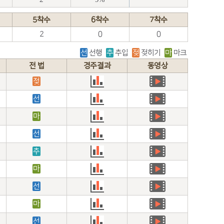
5착수
6착수
7착수
2
0
0
선
선행
추
추입
젖
젖히기
마
마크
전 법
경주결과
동영상
젖
선
마
선
추
마
선
마
선