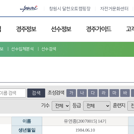
창원시 달천오토캠핑장
자전거문화센터
업
경주정보
선수정보
경주가이드
고
보
선수입체분석
선수검색
초성검색
검색
가
나
다
라
마
바
기수
등급
훈련지
이름
유연종[20070015] 14기
생년월일
1984.06.10