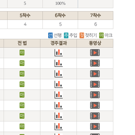
5
100%
5착수
6착수
7착수
4
5
6
선
선행
추
추입
젖
젖히기
마
마크
전 법
경주결과
동영상
마
마
마
마
마
마
마
마