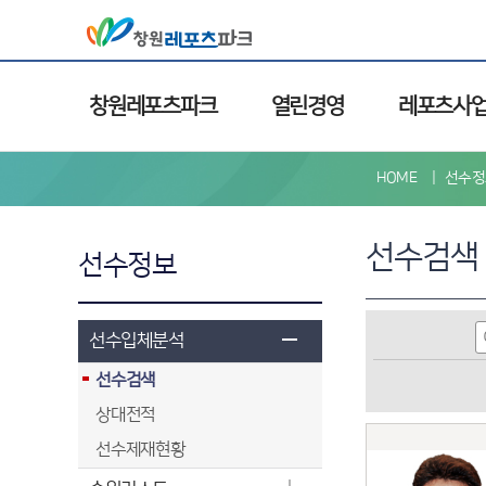
창원레포츠파크
열린경영
레포츠사
HOME
선수정
선수검색
선수정보
선수입체분석
선수검색
상대전적
선수제재현황