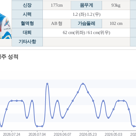
신장
177cm
몸무게
93kg
시력
1.2 (좌) 1.2 (우)
혈액형
AB 형
가슴둘레
102 cm
대퇴
62 cm(위좌) / 61 cm(위우)
기타사항