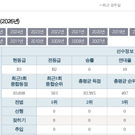
2026년)
5년
2024년
2023년
2022년
2021년
2020년
2019년
2년
2011년
2010년
2009년
2008년
2007년
선수정보
현등급
전등급
승률
연대율
B3
B2
0
10
최근3회
최근3회
총평균 득점
총평균 순
종합등점
종합순위
83.808
503
83.995
497
전법
1위
2위
3위
선행
0
0
0
젖히기
0
0
0
추입
0
0
0