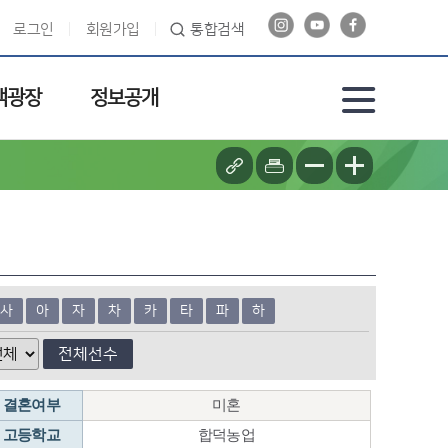
로그인
회원가입
통합검색
객광장
정보공개
사
아
자
차
카
타
파
하
전체선수
결혼여부
미혼
고등학교
합덕농업