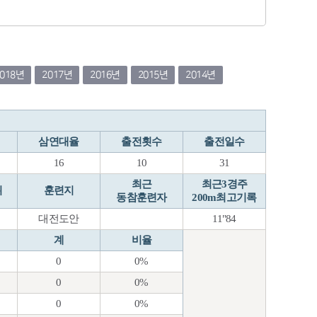
2018년
2017년
2016년
2015년
2014년
삼연대율
출전횟수
출전일수
16
10
31
최근
최근3경주
위
훈련지
동참훈련자
200m최고기록
대전도안
11"84
계
비율
0
0%
0
0%
0
0%