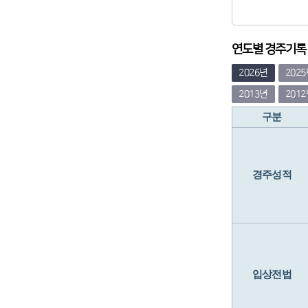
연도별 경주기록 (
2026년
202
2013년
201
구분
경주성적
입상전법