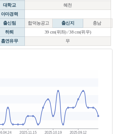
대학교
혜천
아마경력
출신팀
합덕농공고
출신지
충남
하퇴
39 cm(위좌) / 38 cm(위우)
흡연유무
무