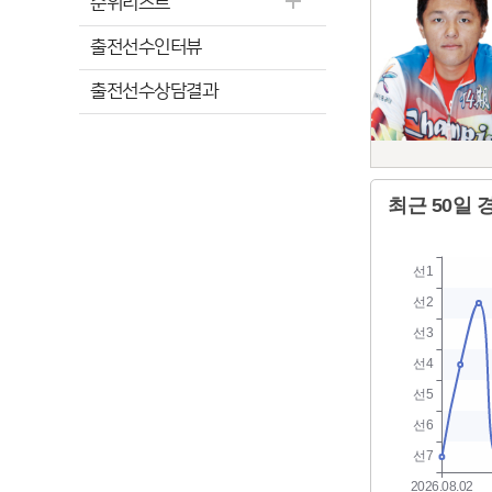
순위리스트
출전선수인터뷰
출전선수상담결과