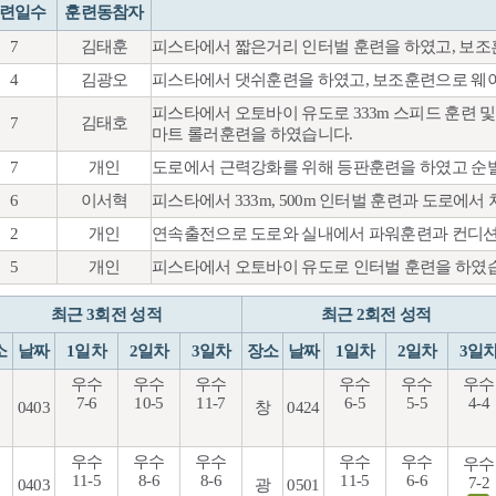
련일수
훈련동참자
7
김태훈
피스타에서 짧은거리 인터벌 훈련을 하였고, 보조
4
김광오
피스타에서 댓쉬훈련을 하였고, 보조훈련으로 웨
피스타에서 오토바이 유도로 333m 스피드 훈련 및
7
김태호
마트 롤러훈련을 하였습니다.
7
개인
도로에서 근력강화를 위해 등판훈련을 하였고 순발
6
이서혁
피스타에서 333m, 500m 인터벌 훈련과 도로에
2
개인
연속출전으로 도로와 실내에서 파워훈련과 컨디션
5
개인
피스타에서 오토바이 유도로 인터벌 훈련을 하였
최근 3회전 성적
최근 2회전 성적
소
날짜
1일차
2일차
3일차
장소
날짜
1일차
2일차
3일
우수
우수
우수
우수
우수
우수
7-6
10-5
11-7
6-5
5-5
4-4
0403
창
0424
우수
우수
우수
우수
우수
우수
11-5
8-6
8-6
11-5
6-6
7-2
0403
광
0501