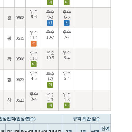
마
마
우수
우수
우수
9-6
9-3
6-3
광
0508
선
선
우수
우수
우수
10-7
7-7
11-2
광
0515
추
우준
우수
우수
10-5
9-4
11-3
광
0508
마
우수
우수
우수
4-5
5-4
1-3
창
0523
마
우수
우수
우수
3-4
4-3
1-3
창
0523
마
마
입상전적(입상/횟수)
규칙 위반 점수
잔여
2회
1회
금회
재우
오대환
정상민
허남열
김범중