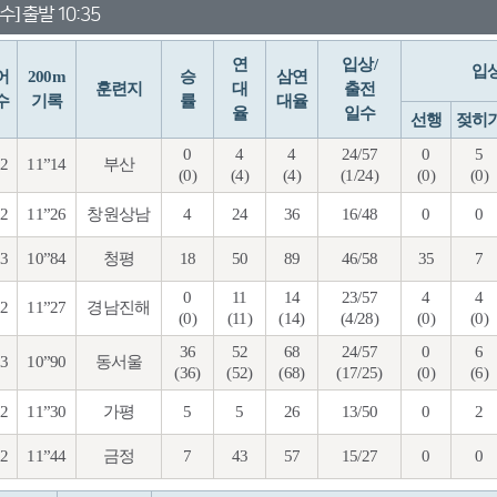
수] 출발 10:35
연
입상/
입
어
200m
승
삼연
훈련지
대
출전
수
기록
률
대율
율
일수
선행
젖히
0
4
4
24/57
0
5
92
11”14
부산
(0)
(4)
(4)
(1/24)
(0)
(0)
92
11”26
창원상남
4
24
36
16/48
0
0
93
10”84
청평
18
50
89
46/58
35
7
0
11
14
23/57
4
4
92
11”27
경남진해
(0)
(11)
(14)
(4/28)
(0)
(0)
36
52
68
24/57
0
6
93
10”90
동서울
(36)
(52)
(68)
(17/25)
(0)
(6)
92
11”30
가평
5
5
26
13/50
0
2
92
11”44
금정
7
43
57
15/27
0
0