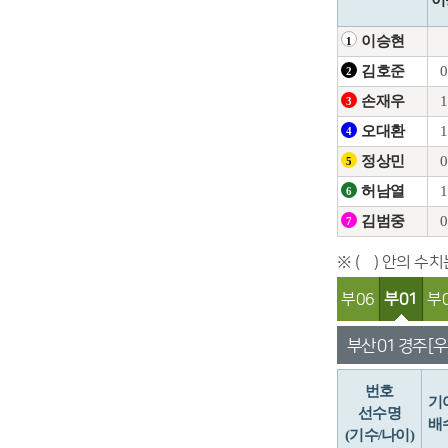
이승현
1
0
김호준
2
1
손재우
3
1
오대환
4
0
정상민
5
1
허남열
6
0
김범중
7
※ ( ) 안의 수
부06
부01
부
부산 01 경주 [우
번호
기
선수명
배
(기수/나이)