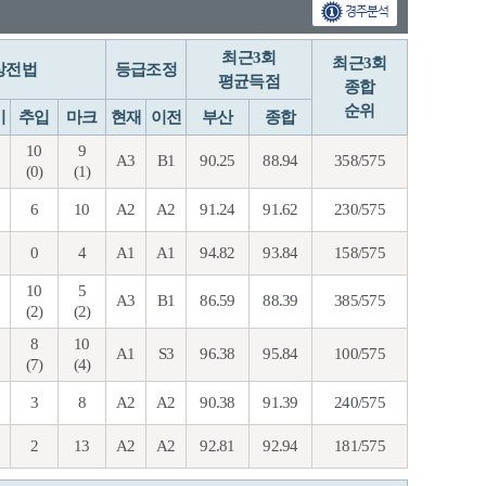
경주분석
최근3회
최근3회
상전법
등급조정
평균득점
종합
순위
기
추입
마크
현재
이전
부산
종합
10
9
A3
B1
90.25
88.94
358/575
(0)
(1)
6
10
A2
A2
91.24
91.62
230/575
0
4
A1
A1
94.82
93.84
158/575
10
5
A3
B1
86.59
88.39
385/575
(2)
(2)
8
10
A1
S3
96.38
95.84
100/575
(7)
(4)
3
8
A2
A2
90.38
91.39
240/575
2
13
A2
A2
92.81
92.94
181/575