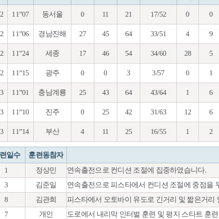
92
11”07
동서울
0
11
21
17/52
0
0
92
11”06
경남진해
27
45
64
33/51
4
9
92
11”24
세종
17
46
54
34/60
28
5
92
11”15
광주
0
0
3
3/57
0
1
93
11”01
충남계룡
25
43
64
43/64
1
6
93
11”10
진주
0
25
42
31/63
12
6
93
11”14
부산
4
11
25
16/55
1
2
련일수
훈련동참자
1
정상민
연속출전으로 컨디션 조절에 집중하였습니다.
3
김준일
연속출전으로 피스타에서 컨디션 조절에 중점을 두
8
김관희
피스타에서 오토바이 유도로 긴거리 및 짧은거리 
7
개인
도로에서 내리막 인터벌 훈련 및 평지 스타트 훈련