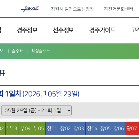
창원시 달천오토캠핑장
자전거문화센터
업
경주정보
선수정보
경주가이드
고
보
출주표
확정출주표
표
1회 1일차
(2026년 05월 29일)
02
부03
부04
부05
창01
창02
창03
창04
창05
창06
광07