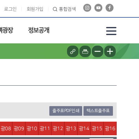
로그인
회원가입
통합검색
객광장
정보공개
출주표PDF인쇄
텍스트출주표
광08
광09
광10
광11
광12
광13
광14
광15
광16