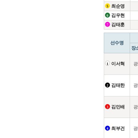
최순영
5
김우현
6
김태훈
7
선수명
장
광
이서혁
1
광
김태한
2
광
김민배
3
광
최부건
4