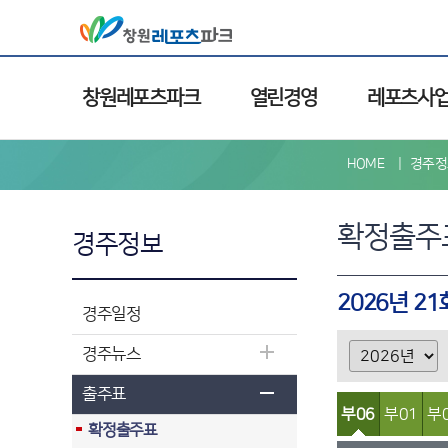
창원레포츠파크
열린경영
레포츠사
HOME
경주정
확정출주
경주정보
2026년 2
경주일정
경주뉴스
출주표
부06
부01
부
확정출주표