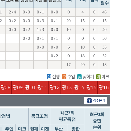
점수
 1
2 / 4
0 / 0
0 / 1
0 / 0
0
4
0
46
 2
0 / 2
0 / 0
0 / 3
0 / 1
20
15
0
15
0 / 0
0 / 2
1 / 3
0 / 0
10
0
0
40
0 / 0
0 / 1
0 / 1
0
0
0
50
0 / 0
0 / 0
5
10
0
35
0 / 2
0
18
0
32
17
20
0
13
선
선행
추
추입
젖
젖히기
마
마크
광08
광09
광10
광11
광12
광13
광14
광15
광16
경주분석
최근3회
최근3회
상전법
등급조정
평균득점
종합
순위
기
추입
마크
현재
이전
부산
종합