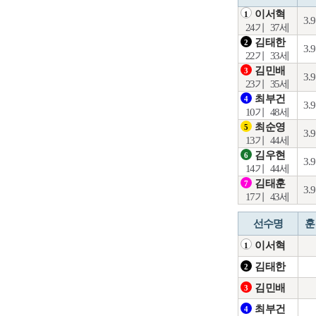
이서혁
1
3.
24기
37세
김태한
2
3.
22기
33세
김민배
3
3.
23기
35세
최부건
4
3.
10기
48세
최순영
5
3.
13기
44세
김우현
6
3.
14기
44세
김태훈
7
3.
17기
43세
선수명
훈
이서혁
1
김태한
2
김민배
3
최부건
4