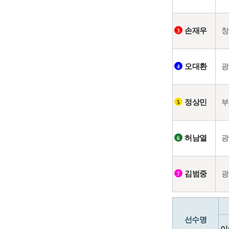
창
손재우
3
광
오대환
4
부
정상민
5
광
허남열
6
광
김범중
7
선수명
이