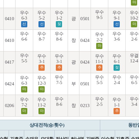
마
우수
우수
우수
우수
우수
우수
9-5
6-3
5-2
1-2
9-1
10-2
0410
광
0501
선
선
젖
선
마
우수
우수
우수
우수
우수
우수
6-6
8-7
8-6
3-6
2-6
2-2
0410
창
0424
마
우수
우결
우수
우수
우수
우수
5-5
12-4
3-1
3-1
11-1
6-1
0417
광
0424
추
추
추
젖
우수
우수
우수
우수
우수
우수
7-5
5-5
2-4
6-5
6-3
12-3
0424
부
0501
마
마
우수
우수
우수
우수
우수
우수
8-6
2-5
3-4
7-2
11-2
1-1
0206
창
0213
마
마
추
상대전적(승/횟수)
동반
승현
김호준
손재우
오대환
정상민
허남열
김범중
이승현
김호준
손