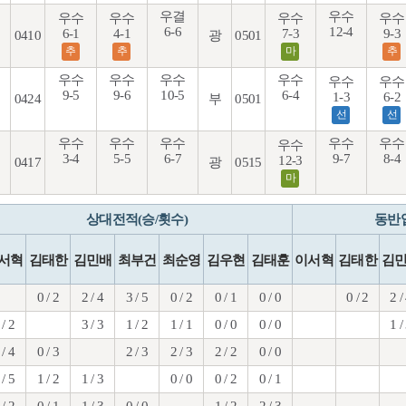
우결
우수
우수
우수
우수
우수
6-6
12-4
6-1
4-1
7-3
9-3
0410
광
0501
추
추
마
추
우수
우수
우수
우수
우수
우수
9-5
9-6
10-5
6-4
1-3
6-2
0424
부
0501
선
선
우수
우수
우수
우수
우수
우수
3-4
5-5
6-7
9-7
8-4
12-3
0417
광
0515
마
상대전적(승/횟수)
동반
서혁
김태한
김민배
최부건
최순영
김우현
김태훈
이서혁
김태한
김
0 / 2
2 / 4
3 / 5
0 / 2
0 / 1
0 / 0
0 / 2
2 /
 / 2
3 / 3
1 / 2
1 / 1
0 / 0
0 / 0
1 /
 / 4
0 / 3
2 / 3
2 / 3
2 / 2
0 / 0
 / 5
1 / 2
1 / 3
0 / 0
0 / 2
0 / 1