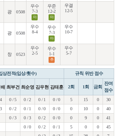
우결
우수
우준
12-5
7-3
12-2
광
0508
마
마
우수
우수
우수
8-4
10-7
7-3
광
0508
마
우수
우수
우수
2-5
5-7
1-1
창
0523
추
입상전적(입상/횟수)
규칙 위반 점수
잔여
2회
1회
금회
민배
최부건
최순영
김우현
김태훈
점수
 4
0 / 5
0 / 2
0 / 1
0 / 0
5
15
0
30
 3
0 / 2
0 / 1
0 / 0
0 / 0
0
10
0
40
0 / 3
0 / 3
0 / 2
0 / 0
0
9
0
41
0 / 0
0 / 2
0 / 1
5
0
0
45