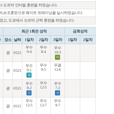
서 오르막 인터벌 훈련을 하였습니다.
으며,보조훈련으로 웨이트 트레이닝을 실시하였습니다.
였고, 도로에서 오르막 근력 훈련을 하였습니다.
최근 1회전 성적
금회성적
차
장소
날짜
1일차
2일차
3일차
1일차
2일차
우수
우수
우수
9-4
8-4
10-3
광
0523
마
우수
우결
우수
9-5
12-6
9-1
광
0523
젖
우수
우수
우수
12-5
8-2
7-2
광
0515
선
선
우수
우수
우수
12-5
12-7
9-7
광
0515