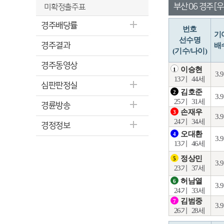
부산 06 경주 [우
미확정출주표
경주배당률
번호
기
선수명
경주결과
배
(기수/나이)
경주동영상
이승현
1
3.
13기
44세
심판판정실
김호준
2
3.
25기
31세
경륜방송
손재우
3
3.
24기
34세
경정정보
오대환
4
3.
13기
46세
정상민
5
3.
23기
37세
허남열
6
3.
24기
33세
김범중
7
3.
26기
28세