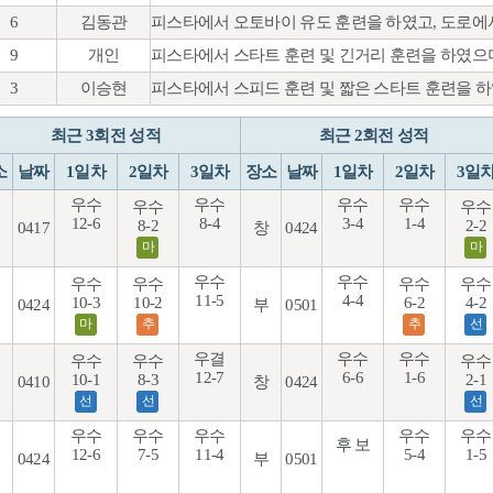
6
김동관
피스타에서 오토바이 유도 훈련을 하였고, 도로에
9
개인
피스타에서 스타트 훈련 및 긴거리 훈련을 하였
3
이승현
피스타에서 스피드 훈련 및 짧은 스타트 훈련을 하
최근 3회전 성적
최근 2회전 성적
소
날짜
1일차
2일차
3일차
장소
날짜
1일차
2일차
3일
우수
우수
우수
우수
우수
우수
12-6
8-4
3-4
1-4
8-2
2-2
0417
창
0424
마
마
우수
우수
우수
우수
우수
우수
11-5
4-4
10-3
10-2
6-2
4-2
0424
부
0501
마
추
추
선
우결
우수
우수
우수
우수
우수
12-7
6-6
1-6
10-1
8-3
2-1
0410
창
0424
선
선
선
우수
우수
우수
우수
우수
후 보
12-6
7-5
11-4
5-4
1-5
0424
부
0501