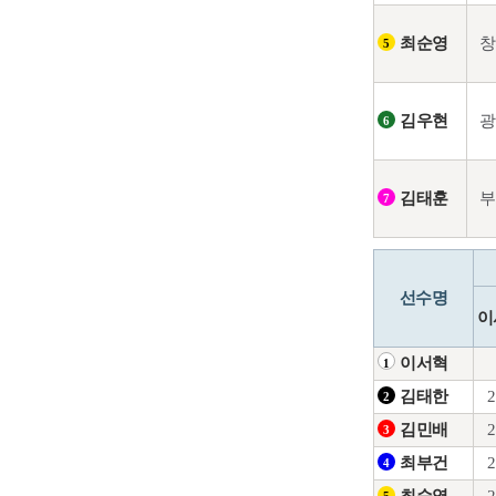
창
최순영
5
광
김우현
6
부
김태훈
7
선수명
이
이서혁
1
2
김태한
2
2
김민배
3
2
최부건
4