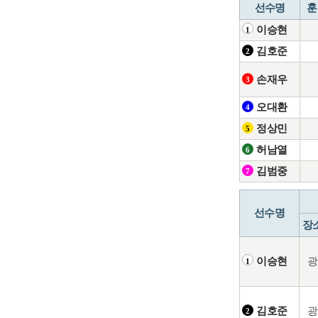
선수명
훈
이승현
1
김호준
2
손재우
3
오대환
4
정상민
5
허남열
6
김범중
7
선수명
장
광
이승현
1
광
김호준
2