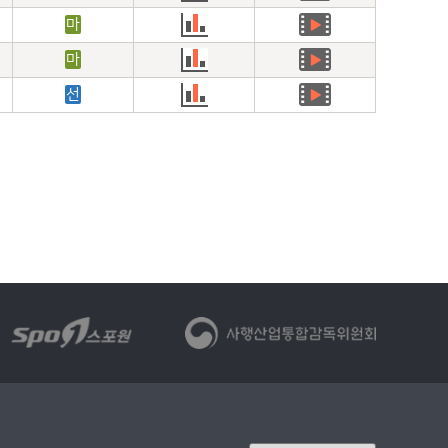
마
마
선