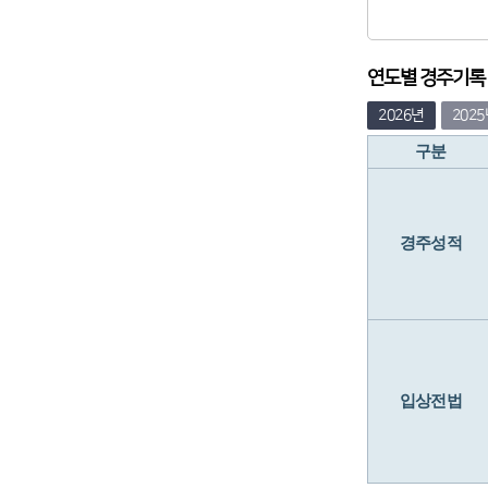
연도별 경주기록 (
2026년
202
구분
경주성적
입상전법