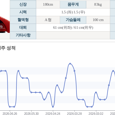
신장
180cm
몸무게
83kg
시력
1.5 (좌) 1.5 (우)
혈액형
A 형
가슴둘레
100 cm
대퇴
61 cm(위좌) / 61 cm(위우)
기타사항