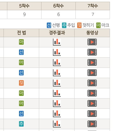
5착수
6착수
7착수
9
6
7
선
선행
추
추입
젖
젖히기
마
마크
전 법
경주결과
동영상
마
선
마
선
젖
마
마
선
추