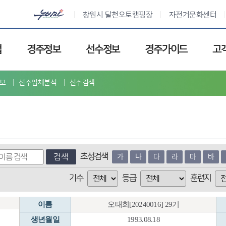
창원시 달천오토캠핑장
자전거문화센터
업
경주정보
선수정보
경주가이드
고
보
선수입체분석
선수검색
초성검색
검색
가
나
다
라
마
바
기수
등급
훈련지
이름
오태희[20240016] 29기
생년월일
1993.08.18