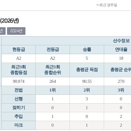
2026년)
5년
2024년
선수정보
현등급
전등급
승률
연대율
A2
A2
5
18
최근3회
최근3회
총평균 득점
총평균 순
종합등점
종합순위
90.974
264
90.55
270
전법
1위
2위
3위
선행
1
3
0
젖히기
0
1
0
추입
1
0
2
마크
0
1
2