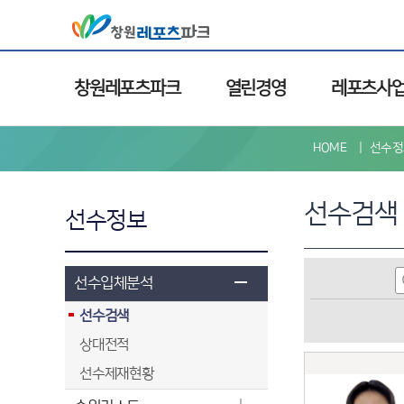
창원레포츠파크
열린경영
레포츠사
HOME
선수정
선수검색
선수정보
선수입체분석
선수검색
상대전적
선수제재현황