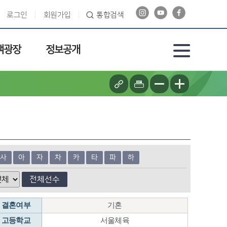
로그인
회원가입
통합검색
객광장
정보공개
사
아
자
차
카
타
파
하
전체선수
결혼여부
기혼
고등학교
서울체육