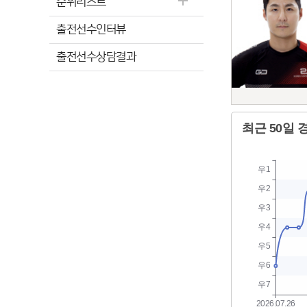
순위리스트
출전선수인터뷰
출전선수상담결과