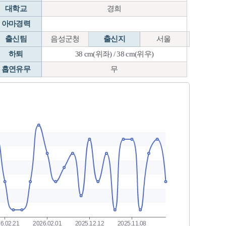
대학교
경희
아마경력
출신팀
음성군청
출신지
서울
하퇴
38 cm(위좌) / 38 cm(위우)
흡연유무
무