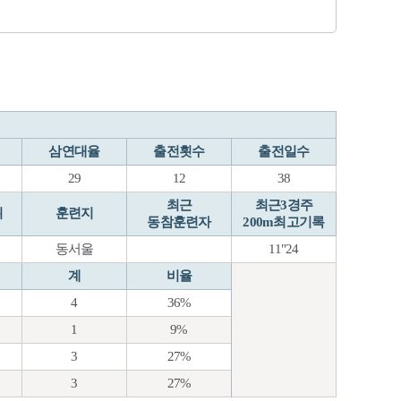
삼연대율
출전횟수
출전일수
29
12
38
최근
최근3경주
위
훈련지
동참훈련자
200m최고기록
동서울
11"24
계
비율
4
36%
1
9%
3
27%
3
27%