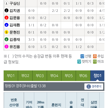
0 / 0
0 / 0
0 / 1
1 / 1
0 / 3
0 / 0
구상신
1
0 / 0
2 / 2
2 / 2
0 / 0
0 / 0
4 / 5
김치권
2
0 / 0
0 / 2
0 / 0
0 / 0
0 / 0
1 / 2
김문용
3
1 / 1
0 / 2
0 / 0
0 / 0
0 / 0
1 / 1
김재환
4
0 / 1
0 / 0
0 / 0
0 / 0
0 / 0
1 / 2
문현진
5
3 / 3
0 / 0
0 / 0
0 / 0
0 / 0
0 / 0
김종재
6
0 / 0
1 / 5
0 / 2
0 / 1
1 / 2
0 / 0
유진용
7
※ ( ) 안의 수치는 승강급 변동 이후 현재 등
선
선행
추
추입
젖
젖히기
마
마크
급 정보임.
부01
부02
부03
부04
부05
부06
창01
창원 01 경주 [우수] 출발 13:38
경주분석
번호
연
입
기어
200m
승
삼연
선수명
훈련지
대
배수
기록
률
대율