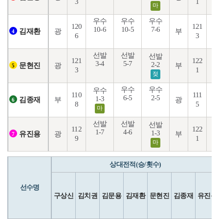
3
1
마
우수
우수
우수
120
121
10-6
10-5
7-6
2
광
부
김재환
4
6
3
선발
선발
선발
121
122
3-4
5-7
2-2
5
광
부
문현진
5
3
1
젖
우수
우수
우수
110
111
6-5
2-5
8
1-3
부
광
김종재
6
8
5
마
선발
선발
선발
112
122
1-7
4-6
2
1-3
광
부
유진용
7
9
1
마
상대전적(승/횟수)
선수명
구상신
김치권
김문용
김재환
문현진
김종재
유진용