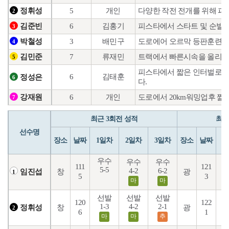
5
개인
다양한 작전 전개를 위해 피
정휘성
2
6
김홍기
피스타에서 스타트 및 순발력 
김준빈
3
3
배민구
도로에어 오르막 등판훈련으
박철성
4
7
류재민
트랙에서 빠른시속을 올리는 
김민준
5
피스타에서 짧은 인터벌로 컨
6
김태훈
정성은
6
다.
6
개인
도로에서 20km워밍업후 
강재원
7
최근 3회전 성적
최근
선수명
장소
날짜
1일차
2일차
3일차
장소
날짜
1
우수
우수
우수
111
121
5-5
4-2
6-2
7
창
광
임진섭
1
5
3
마
마
선발
선발
선발
120
122
1-3
4-2
2-1
3
창
광
정휘성
2
6
1
마
마
추