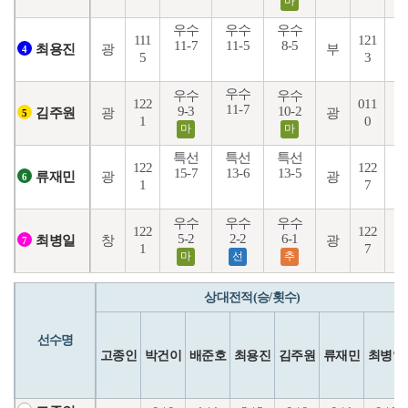
마
우수
우수
우수
111
121
11-7
11-5
8-5
5
광
부
최용진
4
5
3
우수
우수
우수
122
011
11-7
7
9-3
10-2
광
광
김주원
5
1
0
마
마
특선
특선
특선
122
122
15-7
13-6
13-5
3
광
광
류재민
6
1
7
우수
우수
우수
122
122
3
5-2
2-2
6-1
창
광
최병일
7
1
7
마
선
추
상대전적(승/횟수)
선수명
고종인
박건이
배준호
최용진
김주원
류재민
최병일