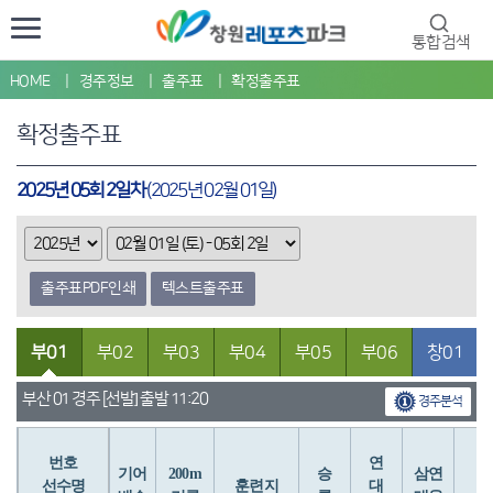
통합검색
HOME
경주정보
출주표
확정출주표
확정출주표
2025년 05회 2일차
(2025년 02월 01일)
출주표PDF인쇄
텍스트출주표
부01
부02
부03
부04
부05
부06
창01
부산 01 경주 [선발] 출발 11:20
경주분석
번호
연
입
기어
200m
승
삼연
선수명
훈련지
대