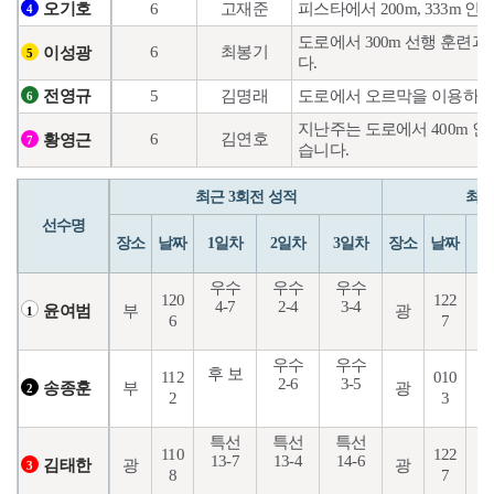
6
고재준
피스타에서 200m, 333
오기호
4
도로에서 300m 선행 훈련과
6
최봉기
이성광
5
다.
5
김명래
도로에서 오르막을 이용하여
전영규
6
지난주는 도로에서 400m 
6
김연호
황영근
7
습니다.
최근 3회전 성적
최근
선수명
장소
날짜
1일차
2일차
3일차
장소
날짜
1
우수
우수
우수
120
122
4-7
2-4
3-4
1
부
광
윤여범
1
6
7
우수
우수
후 보
112
010
2-6
3-5
8
부
광
송종훈
2
2
3
특선
특선
특선
110
122
13-7
13-4
14-6
8
광
광
김태한
3
8
7