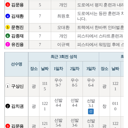
5
개인
도로에서 평지 훈련과 내리막
김문용
3
도로에서는 등판 훈련과 차량
7
최원호
김재환
4
니다.
5
오대환
트랙에서 한바퀴 인터벌훈련
문현진
5
7
개인
피스타에서 스타트훈련과 실
김종재
6
7
이규백
피스타에서 워밍업 후에 스타
유진용
7
최근 3회전 성적
최근
선수명
장소
날짜
1일차
2일차
3일차
장소
날짜
1
우수
우수
우수
111
122
9-7
8-5
6-4
1
광
광
구상신
1
5
1
선발
선발
선발
122
011
4-4
4-4
3-1
1
광
창
김치권
2
1
0
선
선발
선발
선발
121
122
5-6
3-6
1
1-3
광
광
김문용
3