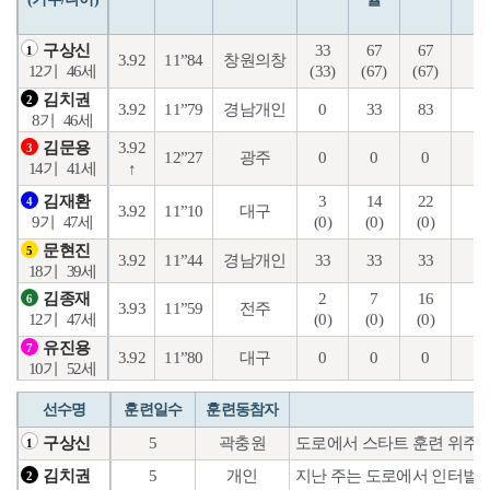
33
67
67
4
구상신
1
3.92
11”84
창원의창
(33)
(67)
(67)
(2
12기
46세
김치권
2
3.92
11”79
경남개인
0
33
83
25
8기
46세
3.92
김문용
3
12”27
광주
0
0
0
2
↑
14기
41세
3
14
22
1
김재환
4
3.92
11”10
대구
(0)
(0)
(0)
(0
9기
47세
문현진
5
3.92
11”44
경남개인
33
33
33
5
18기
39세
2
7
16
5
김종재
6
3.93
11”59
전주
(0)
(0)
(0)
(0
12기
47세
유진용
7
3.92
11”80
대구
0
0
0
5
10기
52세
선수명
훈련일수
훈련동참자
5
곽충원
도로에서 스타트 훈련 위주로
구상신
1
5
개인
지난 주는 도로에서 인터벌 
김치권
2