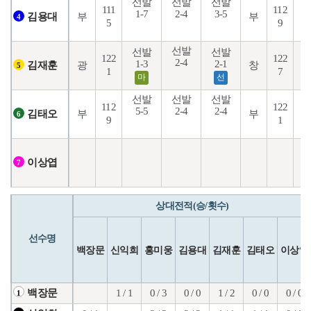
선발
선발
선발
111
112
1-7
2-4
3-5
5
부
부
김용대
4
5
9
선발
선발
선발
122
122
2-4
2
1-3
2-1
광
창
김재훈
5
1
7
마
선
선발
선발
선발
112
122
5-5
2-4
2-4
3
부
부
김태오
6
9
1
이상엽
7
상대전적(승/횟수)
선수명
백장문
신익희
홍미웅
김용대
김재훈
김태오
이상엽
1 / 1
0 / 3
0 / 0
1 / 2
0 / 0
0 / 0
백장문
1