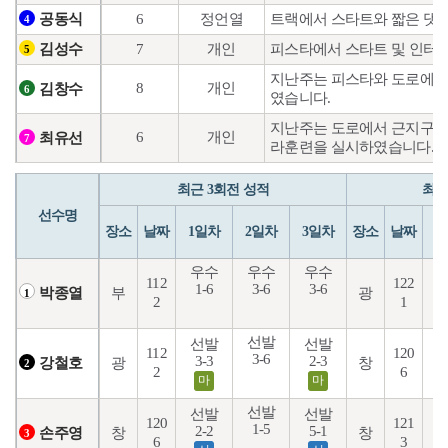
6
정언열
트랙에서 스타트와 짧은 댓
공동식
4
7
개인
피스타에서 스타트 및 인터
김성수
5
지난주는 피스타와 도로에서
8
개인
김창수
6
였습니다.
지난주는 도로에서 근지구력 
6
개인
최유선
7
라훈련을 실시하였습니다.
최근 3회전 성적
최근
선수명
장소
날짜
1일차
2일차
3일차
장소
날짜
1
우수
우수
우수
112
122
1-6
3-6
3-6
8
부
광
박종열
1
2
1
선발
선발
선발
112
120
3-6
4
3-3
2-3
광
창
강철호
2
2
6
마
마
선발
선발
선발
후
120
121
1-5
2-2
5-1
창
창
손주영
3
6
3