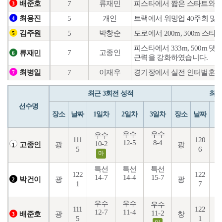
7
류재민
피스타에서 짧은 스타트와 3
배준호
3
5
개인
트랙에서 워밍업 40주회 및
최용진
4
5
박창순
도로에서 200m, 300m 
김주원
5
피스타에서 333m, 500m
7
고종인
류재민
6
근력을 강화하였습니다.
7
이재우
경기장에서 실전 인터벌훈련
최병일
7
최근 3회전 성적
최근
선수명
장소
날짜
1일차
2일차
3일차
장소
날짜
1
우수
우수
우수
111
120
12-5
8-4
10-2
7
광
광
고종인
1
5
6
마
특선
특선
특선
122
122
14-7
14-4
15-7
8
광
광
박건이
2
1
7
우수
우수
우수
111
122
12-7
11-4
6
11-2
광
창
배준호
3
5
1