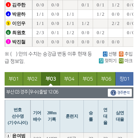
0 / 0
0 / 0
0 / 1
0 / 1
1 / 2
0 / 0
김주한
3
1 / 1
0 / 0
1 / 1
1 / 2
0 / 0
0 / 0
박윤하
4
1 / 1
0 / 0
1 / 1
1 / 2
2 / 2
0 / 0
이인우
5
2 / 3
0 / 1
1 / 2
0 / 0
0 / 2
0 / 0
최원호
6
0 / 0
0 / 0
0 / 0
0 / 0
0 / 0
0 / 0
박진철
7
※ ( ) 안의 수치는 승강급 변동 이후 현재 등
선
선행
추
추입
젖
젖히기
마
마크
급 정보임.
부01
부02
부03
부04
부05
부06
창01
부산 03 경주 [우수] 출발 12:06
경주분석
번호
연
입
기어
200m
승
삼연
선수명
훈련지
대
배수
기록
률
대율
(기수/나이)
율
윤여범
1