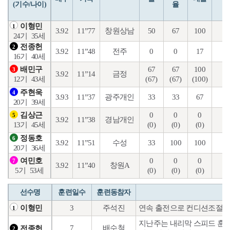
(기수/나이)
율
이형민
1
3.92
11”77
창원상남
50
67
100
24
24기
35세
전종헌
2
3.92
11”48
전주
0
0
17
11
16기
40세
67
67
100
5
배민구
3
3.92
11”14
금정
(67)
(67)
(100)
(3
12기
43세
주현욱
4
3.93
11”37
광주개인
33
33
67
24
20기
39세
0
0
0
31
김상근
5
3.92
11”38
경남개인
(0)
(0)
(0)
(0
13기
45세
정동호
6
3.92
11”51
수성
33
100
100
12
20기
36세
0
0
0
42
여민호
7
3.92
11”40
창원A
(0)
(0)
(0)
(0
5기
53세
선수명
훈련일수
훈련동참자
3
주석진
연속 출전으로 컨디션조절
이형민
1
지난주는 내리막 스피드 훈련
7
배수철
전종헌
2