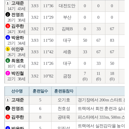
고재준
1
3.93
11”36
대전도안
0
0
0
4
14기
43세
전영조
2
3.92
11”29
부산
0
0
0
7
20기
38세
김주한
3
3.92
11”23
김해B
0
33
67
12
24기
30세
박윤하
4
3.93
11”50
대구
50
67
83
22
23기
34세
이인우
5
3.93
11”42
세종
33
67
67
18
26기
28세
최원호
6
3.92
11”26
대구
0
33
50
20
10기
47세
7
11
18
5
박진철
7
3.92
10”82
금정
(0)
(0)
(0)
(0
22기
38세
선수명
훈련일수
훈련동참자
5
오기호
경기장에서 200m 스타트 
고재준
1
6
천호성
트랙에서 회전 훈련과 실내
전영조
2
8
공태욱
피스타에서 333m, 500m 
김주한
3
트랙에서 실전감각을 높이기 
5
임진섭
박윤하
4