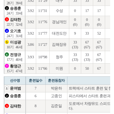
3.92
11”29
대구
33
33
33
15
28기
39세
송종훈
2
3.92
11”31
수성
0
17
17
8
24기
33세
0
0
0
5
김태한
3
3.92
11”76
경남개인
(0)
(0)
(0)
(0
22기
32세
오기호
4
3.92
11”77
대전도안
9
33
52
8
24기
31세
33
67
67
47
이성광
5
3.86
11”27
김해장유
(33)
(67)
(67)
(2
10기
46세
33
33
67
5
전영규
6
3.93
10”98
청주
(33)
(33)
(67)
(2
17기
40세
황영근
7
3.92
11”66
미원
0
50
67
13
15기
47세
선수명
훈련일수
훈련동참자
7
박윤하
트랙에서 스타트 훈련 및 한
윤여범
1
6
고종인
피스타에서 스타트 훈련과 도
송종훈
2
도로에서 차량유도 스피드훈
8
김준일
김태한
3
다.