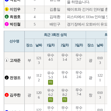
을 하였습니다.
7
김홍일
웨이트와 긴거리 인터벌 훈련
이인우
5
4
김재환
피스타에서 333m 인터벌 
최원호
6
5
배민구
경기장에서 오토바이 유도 및
박진철
7
최근 3회전 성적
최근
선수명
장소
날짜
1일차
2일차
3일차
장소
날짜
1
우수
우수
우수
121
010
4-5
1-4
3-7
7
부
광
고재준
1
3
3
우수
우수
우수
112
122
1-6
2-6
1
5-3
부
광
전영조
2
2
1
마
우수
우수
우수
120
010
7-4
6-2
8-2
5
광
창
김주한
3
6
3
마
마
우수
우수
우수
122
010