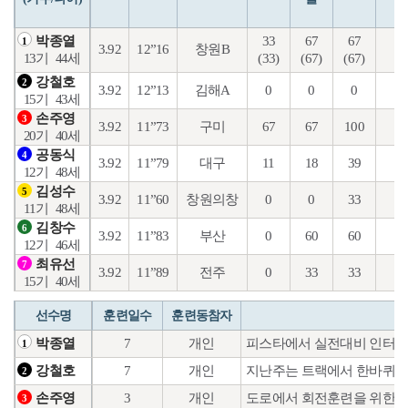
33
67
67
2
박종열
1
3.92
12”16
창원B
(33)
(67)
(67)
(2
13기
44세
강철호
2
3.92
12”13
김해A
0
0
0
7
15기
43세
손주영
3
3.92
11”73
구미
67
67
100
24
20기
40세
공동식
4
3.92
11”79
대구
11
18
39
11
12기
48세
김성수
5
3.92
11”60
창원의창
0
0
33
2
11기
48세
김창수
6
3.92
11”83
부산
0
60
60
16
12기
46세
최유선
7
3.92
11”89
전주
0
33
33
6
15기
40세
선수명
훈련일수
훈련동참자
7
개인
피스타에서 실전대비 인터벌
박종열
1
7
개인
지난주는 트랙에서 한바퀴 
강철호
2
3
개인
도로에서 회전훈련을 위한 내
손주영
3