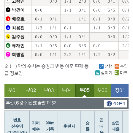
0 / 0
1 / 1
2 / 3
0 / 0
0 / 1
0 / 0
고종인
1
0 / 0
1 / 1
0 / 1
0 / 0
5 / 5
0 / 1
박건이
2
0 / 1
0 / 1
1 / 1
0 / 1
0 / 0
0 / 2
배준호
3
1 / 3
1 / 1
0 / 1
1 / 1
0 / 3
0 / 1
최용진
4
0 / 0
0 / 0
1 / 1
0 / 1
0 / 0
1 / 2
김주원
5
1 / 1
0 / 5
0 / 0
3 / 3
0 / 0
2 / 2
류재민
6
0 / 0
1 / 1
2 / 2
1 / 1
1 / 2
0 / 2
최병일
7
※ ( ) 안의 수치는 승강급 변동 이후 현재 등
선
선행
추
추입
젖
젖히기
마
마크
급 정보임.
부01
부02
부03
부04
부05
부06
창01
부산 05 경주 [선발] 출발 12:52
경주분석
번호
연
입
기어
200m
승
삼연
선수명
훈련지
대
배수
기록
률
대율
(기수/나이)
율