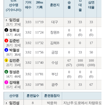
번호
연
입
기어
200m
승
삼연
선수명
훈련지
대
배수
기록
률
대율
(기수/나이)
율
임진섭
1
3.93
11”19
대구
33
33
33
18
21기
37세
0
0
0
37
정휘성
2
3.92
11”24
창원B
(0)
(0)
(0)
(0
11기
46세
김준빈
3
3.92
11”32
김해B
0
0
17
10
26기
32세
박철성
4
3.92
11”56
금정
0
33
50
21
19기
38세
67
100
100
15
김민준
5
3.92
11”40
수성
(67)
(100)
(100)
(3
22기
33세
0
0
0
26
정성은
6
3.92
11”81
부산
(0)
(0)
(0)
(0
14기
44세
강재원
7
3.92
10”98
광주
0
33
67
17
15기
47세
선수명
훈련일수
훈련동참자
8
박윤하
지난주 도로에서 차량유도훈
임진섭
1