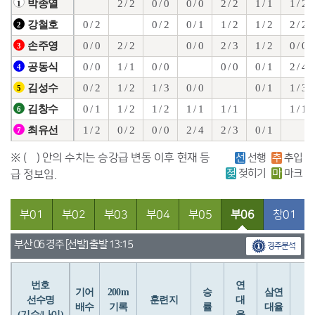
2 / 2
0 / 0
0 / 0
2 / 2
1 / 1
1 / 2
박종열
1
0 / 2
0 / 2
0 / 1
1 / 2
1 / 2
2 / 2
강철호
2
0 / 0
2 / 2
0 / 0
2 / 3
1 / 2
0 / 0
손주영
3
0 / 0
1 / 1
0 / 0
0 / 0
0 / 1
2 / 4
공동식
4
0 / 2
1 / 2
1 / 3
0 / 0
0 / 1
1 / 3
김성수
5
0 / 1
1 / 2
1 / 2
1 / 1
1 / 1
1 / 1
김창수
6
1 / 2
0 / 2
0 / 0
2 / 4
2 / 3
0 / 1
최유선
7
※ ( ) 안의 수치는 승강급 변동 이후 현재 등
선
선행
추
추입
젖
젖히기
마
마크
급 정보임.
부01
부02
부03
부04
부05
부06
창01
부산 06 경주 [선발] 출발 13:15
경주분석
번호
연
입
기어
200m
승
삼연
선수명
훈련지
대
배수
기록
률
대율
(기수/나이)
율