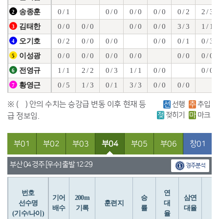
0 / 1
0 / 0
0 / 0
0 / 0
0 / 2
2 / 3
송종훈
2
0 / 0
0 / 0
0 / 0
0 / 0
3 / 3
1 / 1
김태한
3
0 / 2
0 / 0
0 / 0
0 / 0
0 / 1
0 / 3
오기호
4
0 / 0
0 / 0
0 / 0
0 / 0
0 / 0
0 / 0
이성광
5
1 / 1
2 / 2
0 / 3
1 / 1
0 / 0
0 / 0
전영규
6
0 / 5
1 / 3
0 / 1
3 / 3
0 / 0
0 / 0
황영근
7
※ ( ) 안의 수치는 승강급 변동 이후 현재 등
선
선행
추
추입
젖
젖히기
마
마크
급 정보임.
부01
부02
부03
부04
부05
부06
창01
부산 04 경주 [우수] 출발 12:29
경주분석
번호
연
입
기어
200m
승
삼연
선수명
훈련지
대
배수
기록
률
대율
(기수/나이)
율