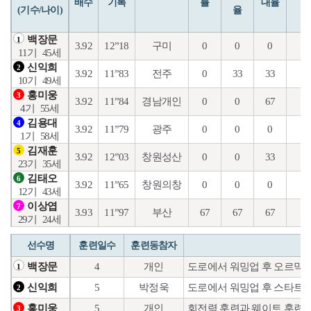
배수
기록
률
대율
(기수/나이)
율
백장문
1
3.92
12”18
구미
0
0
0
7
11기
45세
신익희
2
3.92
11”83
전주
0
33
33
15
10기
49세
홍미웅
3
3.92
11”84
경남개인
0
0
67
20
4기
55세
김용대
4
3.92
11”79
광주
0
0
0
0
1기
58세
김재훈
5
3.92
12”03
창원성산
0
0
33
7
23기
35세
김태오
6
3.92
11”65
창원의창
0
0
0
7
12기
43세
이상엽
7
3.93
11”97
부산
67
67
67
2
29기
24세
선수명
훈련일수
훈련동참자
4
개인
도로에서 워밍업 후 오르막 
백장문
1
5
박정욱
도로에서 워밍업 후 스타트
신익희
2
5
개인
회전력 훈련과 웨이트 훈련을
홍미웅
3