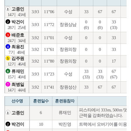
고종인
1
3.93
11”06
수성
33
67
67
15
14기
43세
0
0
33
3
박건이
2
3.93
11”72
창원상남
(0)
(0)
(33)
(1
28기
25세
배준호
3
3.92
11”01
수성
0
0
33
9
24기
34세
최용진
4
3.92
11”61
창원의창
0
0
33
12
7기
48세
김주원
5
3.92
11”80
창원의창
0
0
17
5
12기
46세
33
33
67
7
류재민
6
3.93
11”23
수성
(33)
(33)
(67)
(2
15기
40세
최병일
7
3.92
11”41
창원성산
33
67
67
24
14기
44세
선수명
훈련일수
훈련동참자
피스타에서 333m, 500m
6
류재민
고종인
1
근력을 강화하였습니다.
10
박진영
트랙에서 오버기어를 이용해
박건이
2