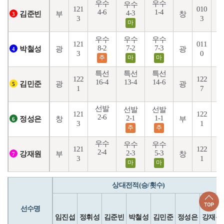
우수
우수
우수
121
010
4-6
1-4
4
4-3
부
창
김준빈
3
3
3
마
우수
우수
우수
121
011
8
8-2
7-2
7-3
광
광
박철성
4
3
0
추
마
마
특선
특선
특선
122
122
16-4
13-4
14-6
7
광
광
김민준
5
1
7
선발
선발
선발
121
122
2-6
2-1
1-1
2
창
부
정성은
6
3
1
추
추
우수
우수
우수
121
122
2-4
4
2-3
5-3
부
창
강재원
7
3
1
마
마
상대전적(승/횟수)
선수명
임진섭
정휘성
김준빈
박철성
김민준
정성은
강재원