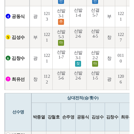
선
선
선발
선결
선발
121
122
1-4
5-7
3-1
6
광
부
공동식
4
3
1
추
선발
선발
선발
122
122
2-6
4-5
3
5-3
부
창
김성수
5
1
7
마
선발
선발
선발
122
011
1-7
2
3-1
2-2
광
창
김창수
6
1
0
젖
마
선발
선발
선발
112
120
5-6
2-6
1-5
2
창
광
최유선
7
2
6
상대전적(승/횟수)
선수명
박종열
강철호
손주영
공동식
김성수
김창수
최유선