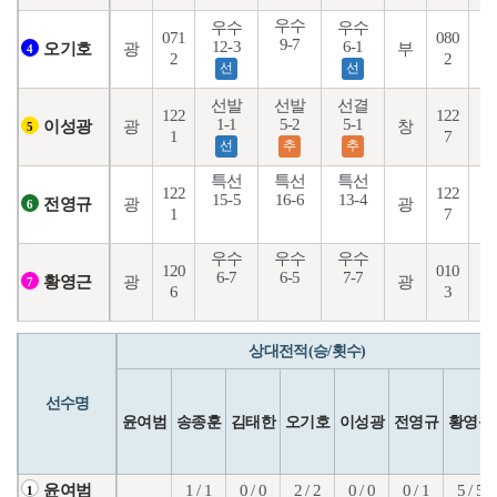
우수
우수
우수
071
080
9-7
12-3
6-1
1
광
부
오기호
4
2
2
선
선
선발
선발
선결
122
122
1-1
5-2
5-1
1
광
창
이성광
5
1
7
선
추
추
특선
특선
특선
122
122
15-5
16-6
13-4
1
광
광
전영규
6
1
7
우수
우수
우수
120
010
6-7
6-5
7-7
7
광
광
황영근
7
6
3
상대전적(승/횟수)
선수명
윤여범
송종훈
김태한
오기호
이성광
전영규
황영근
1 / 1
0 / 0
2 / 2
0 / 0
0 / 1
5 / 5
윤여범
1