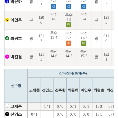
9-2
8-2
8-3
6
광
광
박윤하
4
1
3
선
선
선
우수
우수
우수
120
121
1-5
5-4
5-3
6
부
부
이인우
5
6
3
마
우수
우수
우수
121
011
11-4
6-3
11-3
1
광
광
최원호
6
3
0
추
마
특선
특선
특선
121
122
14-6
14-7
15-5
1
광
광
박진철
7
3
1
상대전적(승/횟수)
선수명
고재준
전영조
김주한
박윤하
이인우
최원호
박진철
1 / 1
0 / 0
0 / 1
0 / 1
1 / 3
0 / 0
고재준
1
0 / 1
0 / 0
0 / 0
0 / 0
1 / 1
0 / 0
전영조
2