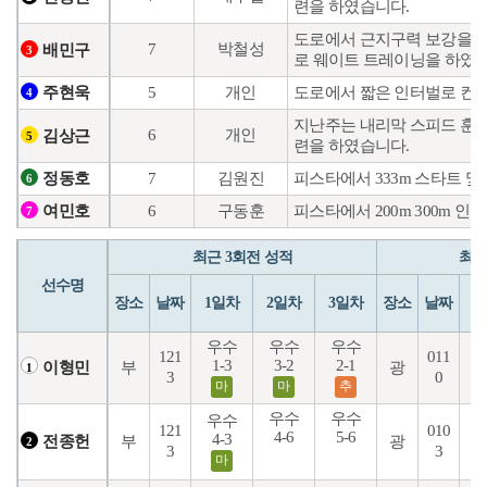
련을 하였습니다.
도로에서 근지구력 보강을 위
7
박철성
배민구
3
로 웨이트 트레이닝을 하였습
5
개인
도로에서 짧은 인터벌로 컨디
주현욱
4
지난주는 내리막 스피드 훈련
6
개인
김상근
5
련을 하였습니다.
7
김원진
피스타에서 333m 스타트 및
정동호
6
6
구동훈
피스타에서 200m 300m 
여민호
7
최근 3회전 성적
최근
선수명
장소
날짜
1일차
2일차
3일차
장소
날짜
1
우수
우수
우수
121
011
1-3
3-2
2-1
1
부
광
이형민
1
3
0
마
마
추
우수
우수
우수
121
010
4-6
5-6
8
4-3
부
광
전종헌
2
3
3
마