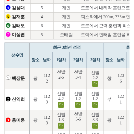
5
개인
도로에서 내리막 훈련으로 스
김용대
4
4
개인
피스타에서 200m, 333m
김재훈
5
6
개인
도로에서 근력 훈련과 피스
김태오
6
5
오태걸
트랙에서 인터벌 훈련을 하
이상엽
7
최근 3회전 성적
최근
선수명
장소
날짜
1일차
2일차
3일차
장소
날짜
1
선발
선발
선발
112
120
2-6
3-4
2-2
4
광
창
백장문
1
2
6
마
선발
선발
선발
112
122
4-2
1-2
1-2
1
광
부
신익희
2
9
1
마
마
마
선발
선발
선발
112
122
5-6
3
1-3
3-3
광
광
홍미웅
3
9
1
마
마