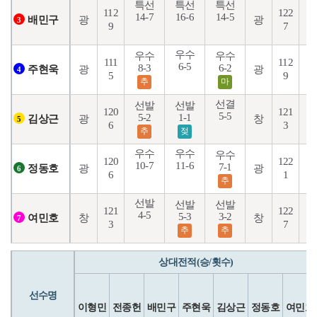
특선
특선
특선
112
122
14-7
16-6
14-5
1
광
광
배민구
3
9
7
우수
우수
우수
111
112
6-5
6
8-3
6-2
광
광
주현욱
4
5
9
추
마
선결
선발
선발
120
121
5-5
1
5-2
1-1
광
창
김상근
5
6
3
추
젖
우수
우수
우수
120
122
10-7
11-6
9
7-1
광
광
정동호
6
6
1
추
선발
선발
선발
121
122
4-5
5-3
3-2
2
창
창
여민호
7
3
7
추
추
상대전적(승/횟수)
선수명
이형민
전종헌
배민구
주현욱
김상근
정동호
여민호