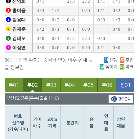
0 / 1
2 / 3
2 / 2
1 / 1
1 / 1
0 / 0
신익희
2
3 / 3
1 / 3
0 / 0
1 / 1
0 / 2
0 / 0
홍미웅
3
0 / 0
0 / 2
0 / 0
0 / 0
1 / 3
0 / 0
김용대
4
1 / 2
0 / 1
0 / 1
0 / 0
0 / 0
0 / 1
김재훈
5
0 / 0
0 / 1
2 / 2
2 / 3
0 / 0
0 / 0
김태오
6
0 / 0
0 / 0
0 / 0
0 / 0
1 / 1
0 / 0
이상엽
7
※ ( ) 안의 수치는 승강급 변동 이후 현재 등
선
선행
추
추입
젖
젖히기
마
마크
급 정보임.
부01
부02
부03
부04
부05
부06
창01
부산 02 경주 [우수] 출발 11:43
경주분석
번호
연
입
기어
200m
승
삼연
선수명
훈련지
대
배수
기록
률
대율
(기수/나이)
율