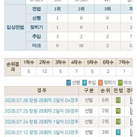
전법
1위
2위
3위
계
선행
1
0
0
1
입상전법
젖히기
1
0
1
2
추입
3
2
2
7
마크
0
10
2
12
1착수
2착수
3착수
4착수
5착수
6착수
7착수
순위결
과
5
12
5
7
5
2
1
선
선행
추
추입
젖
젖히기
마
마크
경 주
구 분
순 위
전 법
경주
선발
6위
마
2026.07.26 창원 28회차 3일자 04경주
선발
2위
마
2026.07.25 창원 28회차 2일자 06경주
선발
2위
마
2026.07.24 창원 28회차 1일자 02경주
선발
3위
추
2026.07.12 광명 28회차 3일자 03경주