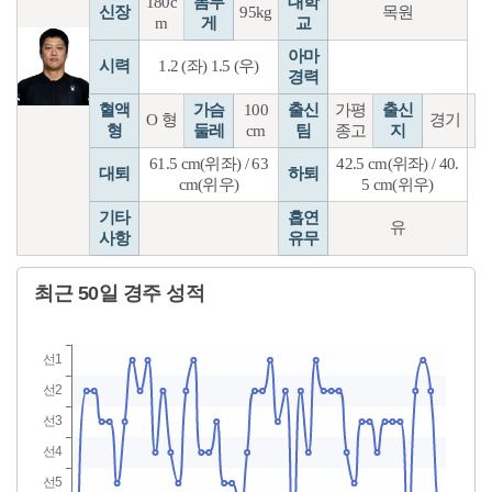
180c
몸무
대학
신장
95kg
목원
m
게
교
아마
시력
1.2 (좌) 1.5 (우)
경력
혈액
가슴
100
출신
가평
출신
O 형
경기
형
둘레
cm
팀
종고
지
61.5 cm(위좌) / 63
42.5 cm(위좌) / 40.
대퇴
하퇴
cm(위우)
5 cm(위우)
기타
흡연
유
사항
유무