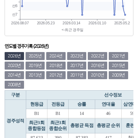
연도별 경주기록 (2026년)
2026년
2025년
2024년
2023년
2022년
2021년
2020년
2019년
2018년
2017년
2016년
2015년
2014년
2013년
2012년
2011년
2010년
2009년
2008년
구분
선수정보
현등급
전등급
승률
연대율
삼연대
B1
B1
14
46
59
경주성적
최근3회
최근3회
총평균 득점
총평균 순위
훈련
종합등점
종합순위
87.623
390
87.383
417
청평