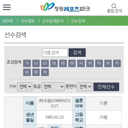
통합검색
HOME
선수정보
선수입체분석
선수검색
선수검색
검색
초성검색
가
나
다
라
마
바
사
아
자
차
카
타
파
하
기수
등급
훈련지
전체선수
최대용[20080025]
결혼
이름
기혼
15기
여부
생년
고등
1983.02.23
가평
월일
학교