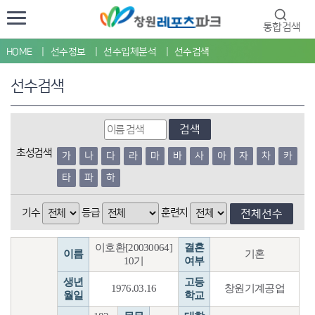
통합검색
HOME
선수정보
선수입체분석
선수검색
선수검색
검색
초성검색
가
나
다
라
마
바
사
아
자
차
카
타
파
하
기수
등급
훈련지
전체선수
이호환[20030064]
결혼
이름
기혼
10기
여부
생년
고등
1976.03.16
창원기계공업
월일
학교