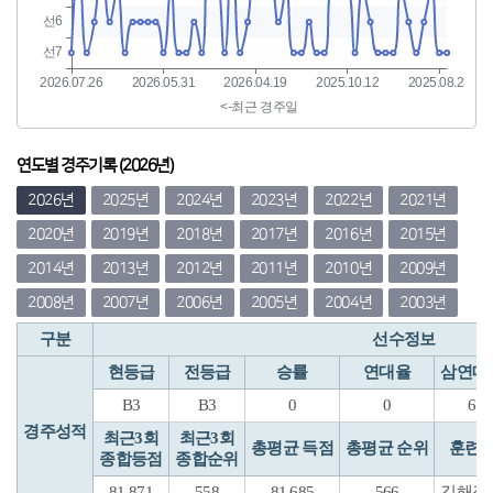
연도별 경주기록 (2026년)
2026년
2025년
2024년
2023년
2022년
2021년
2020년
2019년
2018년
2017년
2016년
2015년
2014년
2013년
2012년
2011년
2010년
2009년
2008년
2007년
2006년
2005년
2004년
2003년
구분
선수정보
현등급
전등급
승률
연대율
삼연대
B3
B3
0
0
6
경주성적
최근3회
최근3회
총평균 득점
총평균 순위
훈련
종합등점
종합순위
81.871
558
81.685
566
김해장