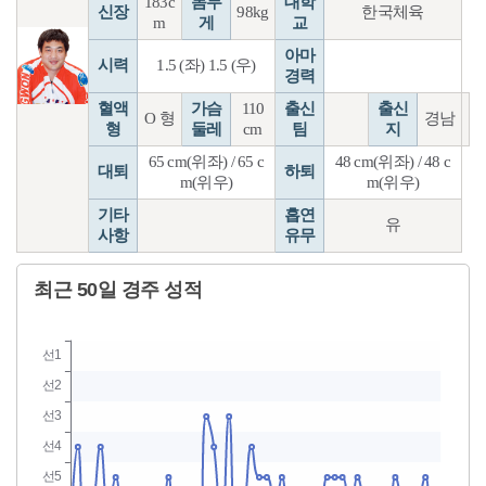
183c
몸무
대학
신장
98kg
한국체육
m
게
교
아마
시력
1.5 (좌) 1.5 (우)
경력
혈액
가슴
110
출신
출신
O 형
경남
형
둘레
cm
팀
지
65 cm(위좌) / 65 c
48 cm(위좌) / 48 c
대퇴
하퇴
m(위우)
m(위우)
기타
흡연
유
사항
유무