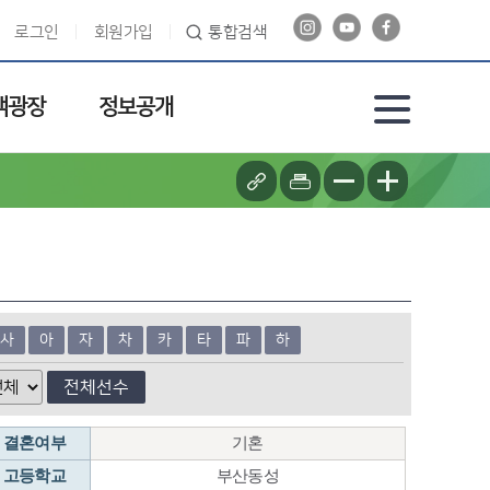
로그인
회원가입
통합검색
객광장
정보공개
사
아
자
차
카
타
파
하
전체선수
결혼여부
기혼
고등학교
부산동성