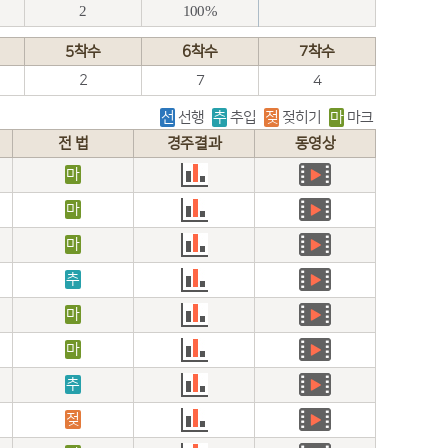
2
100%
5착수
6착수
7착수
2
7
4
선
선행
추
추입
젖
젖히기
마
마크
전 법
경주결과
동영상
마
마
마
추
마
마
추
젖