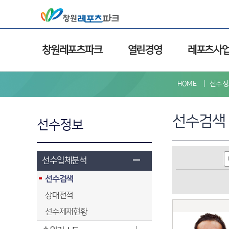
창원레포츠파크
열린경영
레포츠사
HOME
선수정
선수검색
선수정보
선수입체분석
선수검색
상대전적
선수제재현황