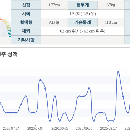
신장
177cm
몸무게
87kg
시력
1.5 (좌) 1.5 (우)
혈액형
AB 형
가슴둘레
110 cm
대퇴
63 cm(위좌) / 63 cm(위우)
기타사항