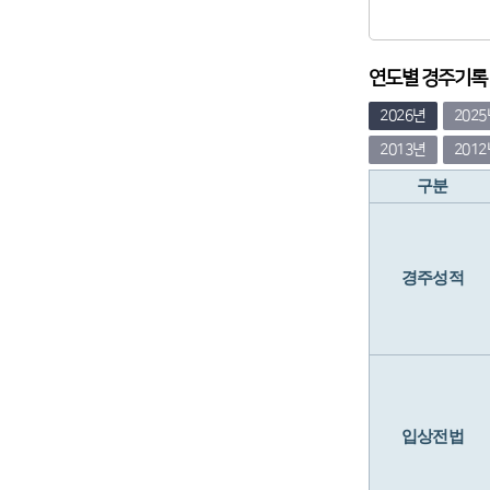
연도별 경주기록 (
2026년
202
2013년
201
구분
경주성적
입상전법