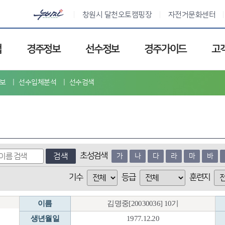
창원시 달천오토캠핑장
자전거문화센터
업
경주정보
선수정보
경주가이드
고
보
선수입체분석
선수검색
초성검색
검색
가
나
다
라
마
바
기수
등급
훈련지
이름
김명중[20030036] 10기
생년월일
1977.12.20