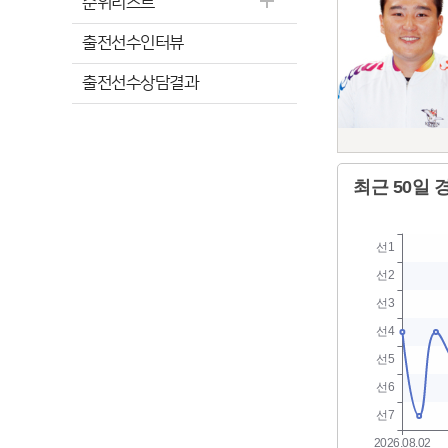
순위리스트
출전선수인터뷰
출전선수상담결과