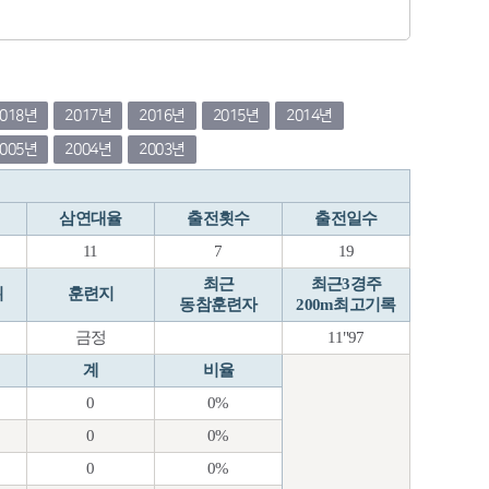
2018년
2017년
2016년
2015년
2014년
2005년
2004년
2003년
삼연대율
출전횟수
출전일수
11
7
19
최근
최근3경주
위
훈련지
동참훈련자
200m최고기록
금정
11"97
계
비율
0
0%
0
0%
0
0%