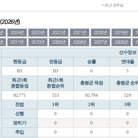
2026년)
5년
2024년
2023년
2022년
2021년
2020년
2019년
2년
2011년
2010년
2009년
2008년
2007년
2006년
선수정보
현등급
전등급
승률
연대율
B3
B3
0
5
최근3회
최근3회
총평균 득점
총평균 순
종합등점
종합순위
82.771
533
82.794
529
전법
1위
2위
3위
선행
0
0
0
젖히기
0
0
0
추입
0
0
0